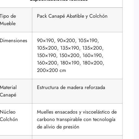
Tipo de
Pack Canapé Abatible y Colchón
Mueble
Dimensiones
90×190, 90×200, 105×190,
105×200, 135×190, 135×200,
150×190, 150×200, 160×190,
160×200, 180×190, 180×200,
200×200 cm
Material
Estructura de madera reforzada
Canapé
Núcleo
Muelles ensacados y viscoelástico de
Colchón
carbono transpirable con tecnología
de alivio de presión