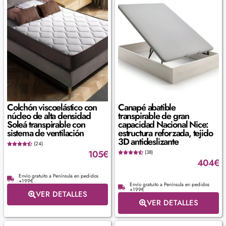
Colchón viscoelástico con
Canapé abatible
núcleo de alta densidad
transpirable de gran
Soleá transpirable con
capacidad Nacional Nice:
sistema de ventilación
estructura reforzada, tejido
3D antideslizante
(24)
105
€
(38)
404
€
Envío gratuito a Península en pedidos
+199€
Envío gratuito a Península en pedidos
+199€
VER DETALLES
VER DETALLES