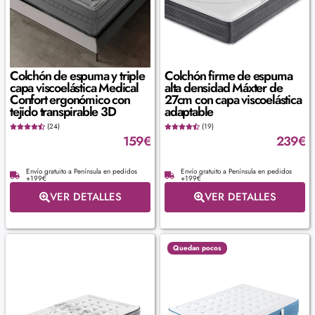
Colchón de espuma y triple
Colchón firme de espuma
capa viscoelástica Medical
alta densidad Máxter de
Confort ergonómico con
27cm con capa viscoelástica
tejido transpirable 3D
adaptable
(24)
(19)
159
€
239
€
Envío gratuito a Península en pedidos
Envío gratuito a Península en pedidos
+199€
+199€
VER DETALLES
VER DETALLES
Quedan pocos