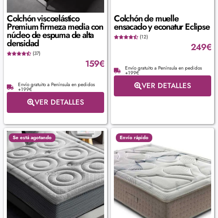
Colchón viscoelástico
Colchón de muelle
Premium firmeza media con
ensacado y econatur Eclipse
núcleo de espuma de alta
(12)
densidad
249
€
(37)
159
€
Envío gratuito a Península en pedidos
+199€
VER DETALLES
Envío gratuito a Península en pedidos
+199€
VER DETALLES
Se está agotando
Envío rápido