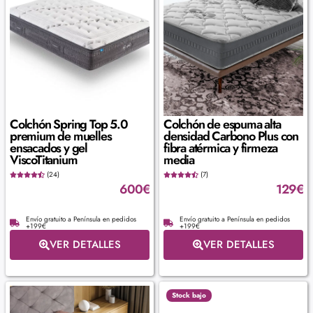
Colchón Spring Top 5.0
Colchón de espuma alta
premium de muelles
densidad Carbono Plus con
ensacados y gel
fibra atérmica y firmeza
ViscoTitanium
media
(24)
(7)
600
€
129
€
Envío gratuito a Península en pedidos
Envío gratuito a Península en pedidos
+199€
+199€
VER DETALLES
VER DETALLES
Stock bajo