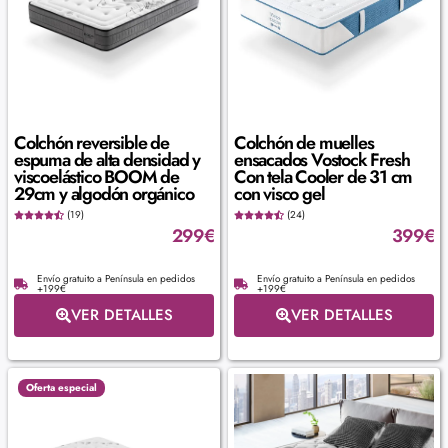
Colchón reversible de
Colchón de muelles
espuma de alta densidad y
ensacados Vostock Fresh
viscoelástico BOOM de
Con tela Cooler de 31 cm
29cm y algodón orgánico
con visco gel
(19)
(24)
299
€
399
€
Envío gratuito a Península en pedidos
Envío gratuito a Península en pedidos
+199€
+199€
VER DETALLES
VER DETALLES
Oferta especial