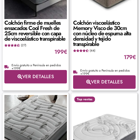
Colchón firme de muelles
Colchón viscoelástico
ensacados Cool Fresh de
Memory Visco de 30cm
25cm reversible con capa
con núcleo de espuma alta
de viscoelástico transpirable
densidad y tejido
transpirable
(27)
199
€
(44)
179
€
Envío gratuito a Península en pedidos
+199€
Envío gratuito a Península en pedidos
+199€
VER DETALLES
VER DETALLES
Top ventas