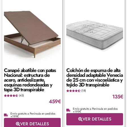
Canapé abatible con patas
Colchón de espuma de alta
Nacional: estructura de
densidad adaptable Venecia
acero, antideslizante,
de 25 cm con viscoelástica y
esquinas redondeadas y
tejido 3D transpirable
tapa 3D transpirable
(18)
135
€
(43)
459
€
Envío gratuito a Península en pedidos
+199€
Envío gratuito a Península en pedidos
+199€
VER DETALLES
VER DETALLES