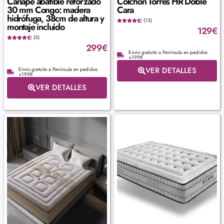
Canapé abatible reforzado
Colchón Torres HR Doble
30 mm Congo: madera
Cara
hidrófuga, 38cm de altura y
(15)
montaje incluido
129
€
(5)
299
€
Envío gratuito a Península en pedidos
+199€
VER DETALLES
Envío gratuito a Península en pedidos
+199€
VER DETALLES