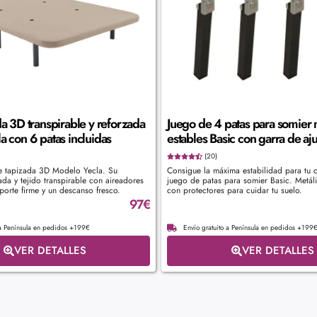
a 3D transpirable y reforzada
Juego de 4 patas para somier 
 con 6 patas incluidas
estables Basic con garra de aju
(20)
e tapizada 3D Modelo Yecla. Su
Consigue la máxima estabilidad para tu 
zada y tejido transpirable con aireadores
juego de patas para somier Basic. Metálic
porte firme y un descanso fresco.
con protectores para cuidar tu suelo.
97
€
 a Península en pedidos +199€
Envío gratuito a Península en pedidos +199
VER DETALLES
VER DETALLES