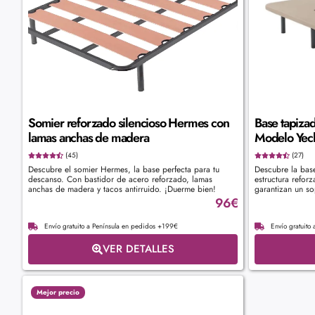
Somier reforzado silencioso Hermes con
Base tapizad
lamas anchas de madera
Modelo Yecla
(45)
(27)
Descubre el somier Hermes, la base perfecta para tu
Descubre la bas
descanso. Con bastidor de acero reforzado, lamas
estructura refor
anchas de madera y tacos antirruido. ¡Duerme bien!
garantizan un so
96
€
Envío gratuito a Península en pedidos +199€
Envío gratuito
VER DETALLES
Mejor precio