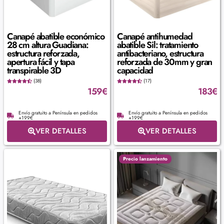
Canapé abatible económico
Canapé antihumedad
28 cm altura Guadiana:
abatible Sil: tratamiento
estructura reforzada,
antibacteriano, estructura
apertura fácil y tapa
reforzada de 30mm y gran
transpirable 3D
capacidad
(38)
(17)
159
€
183
€
Envío gratuito a Península en pedidos
Envío gratuito a Península en pedidos
+199€
+199€
VER DETALLES
VER DETALLES
Precio lanzamiento