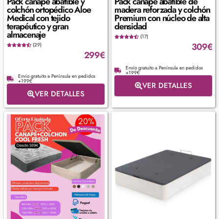
Pack canapé abatible y
Pack canapé abatible de
colchón ortopédico Aloe
madera reforzada y colchón
Medical con tejido
Premium con núcleo de alta
terapéutico y gran
densidad
almacenaje
(17)
309
€
(29)
299
€
Envío gratuito a Península en pedidos
+199€
Envío gratuito a Península en pedidos
+199€
VER DETALLES
VER DETALLES