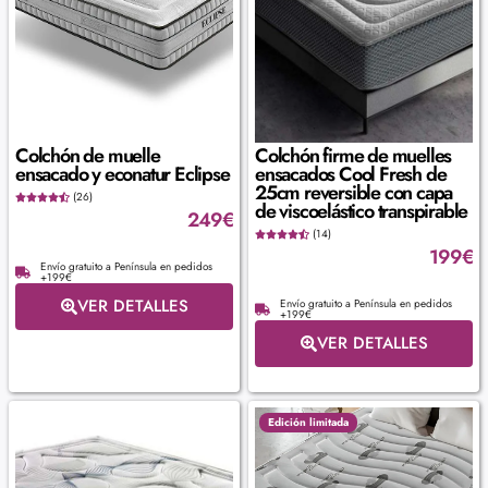
Colchón de muelle
Colchón firme de muelles
ensacado y econatur Eclipse
ensacados Cool Fresh de
25cm reversible con capa
(26)
de viscoelástico transpirable
249
€
(14)
199
€
Envío gratuito a Península en pedidos
+199€
VER DETALLES
Envío gratuito a Península en pedidos
+199€
VER DETALLES
Edición limitada