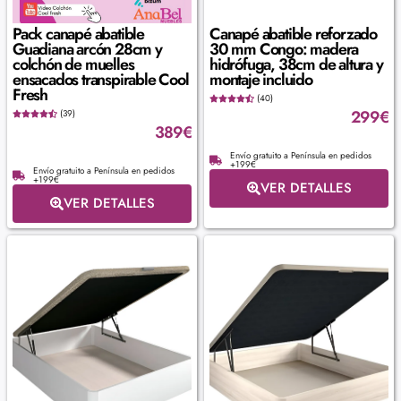
Pack canapé abatible
Canapé abatible reforzado
Guadiana arcón 28cm y
30 mm Congo: madera
colchón de muelles
hidrófuga, 38cm de altura y
ensacados transpirable Cool
montaje incluido
Fresh
(40)
299
€
(39)
389
€
Envío gratuito a Península en pedidos
+199€
Envío gratuito a Península en pedidos
+199€
VER DETALLES
VER DETALLES