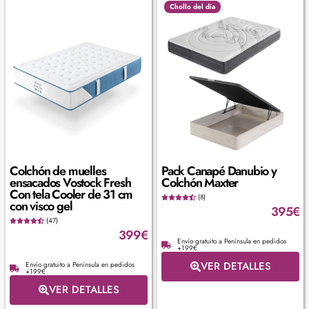
Chollo del día
Colchón de muelles
Pack Canapé Danubio y
ensacados Vostock Fresh
Colchón Maxter
Con tela Cooler de 31 cm
(8)
con visco gel
395
€
(47)
399
€
Envío gratuito a Península en pedidos
+199€
VER DETALLES
Envío gratuito a Península en pedidos
+199€
VER DETALLES