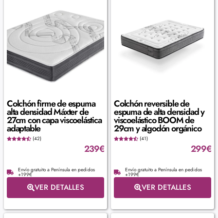
Colchón firme de espuma
Colchón reversible de
alta densidad Máxter de
espuma de alta densidad y
27cm con capa viscoelástica
viscoelástico BOOM de
adaptable
29cm y algodón orgánico
(42)
(41)
239
€
299
€
Envío gratuito a Península en pedidos
Envío gratuito a Península en pedidos
+199€
+199€
VER DETALLES
VER DETALLES