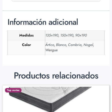
Información adicional
Medidas
135×190
,
150×190
,
90×190
Color
Ártico
,
Blanco
,
Cambria
,
Nogal
,
Wengue
Productos relacionados
Top ventas