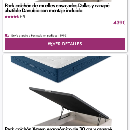
Pack colchón de muelles ensacados Dallas y canapé
abatible Danubio con montaje incluido
(47)
439
€
Envío gratuito a Península en pedidos +199€
VER DETALLES
Pack colchón X-trem ergonómico de 30 cm y canapé