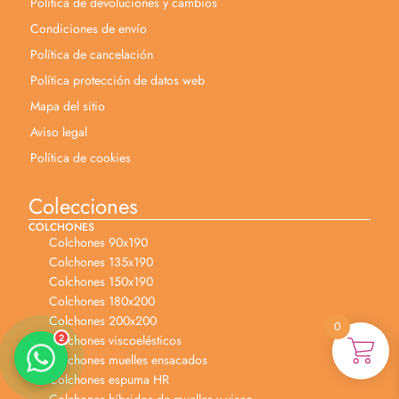
Política de devoluciones y cambios
Condiciones de envío
Política de cancelación
Política protección de datos web
Mapa del sitio
Aviso legal
Política de cookies
Anabel
Asesora venta
Colecciones
A
Lun-dom 9:00am-10pm
COLCHONES
Colchones 90x190
Merche
Colchones 135x190
Atención al cliente
M
Colchones 150x190
Lun-Sáb 10:00am-20:00pm
Colchones 180x200
Colchones 200x200
0
Colchones viscoelésticos
2
Colchones muelles ensacados
Colchones espuma HR