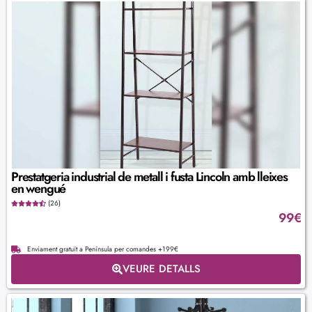
Prestatgeria industrial de metall i fusta Lincoln amb lleixes
en wengué
(26)
99
€
Enviament gratuït a Península per comandes +199€
VEURE DETALLS