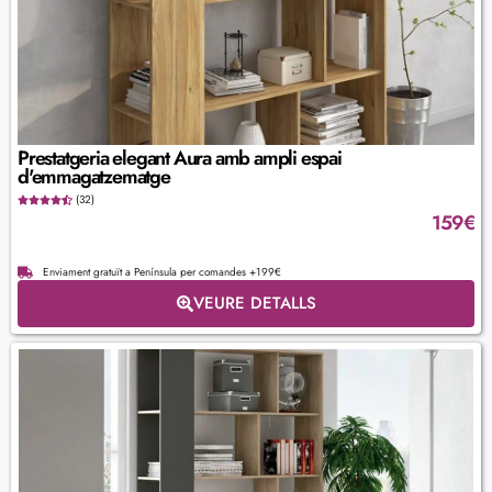
Prestatgeria elegant Aura amb ampli espai
d'emmagatzematge
(32)
159
€
Enviament gratuït a Península per comandes +199€
VEURE DETALLS