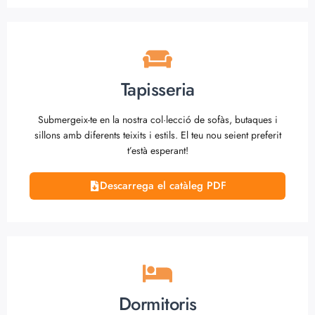
Tapisseria
Submergeix-te en la nostra col·lecció de sofàs, butaques i
sillons amb diferents teixits i estils. El teu nou seient preferit
t’està esperant!
Descarrega el catàleg PDF
Dormitoris