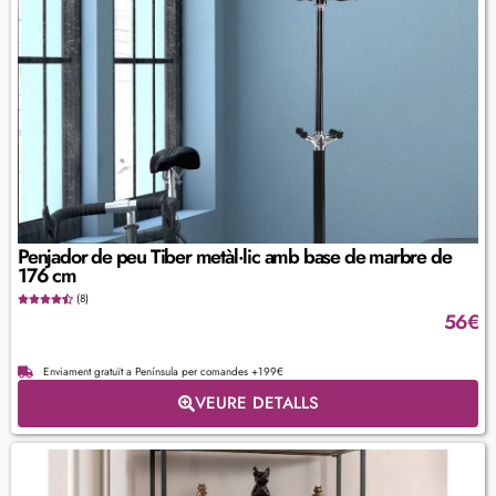
Penjador de peu Tiber metàl·lic amb base de marbre de
176 cm
(8)
56
€
Enviament gratuït a Península per comandes +199€
VEURE DETALLS