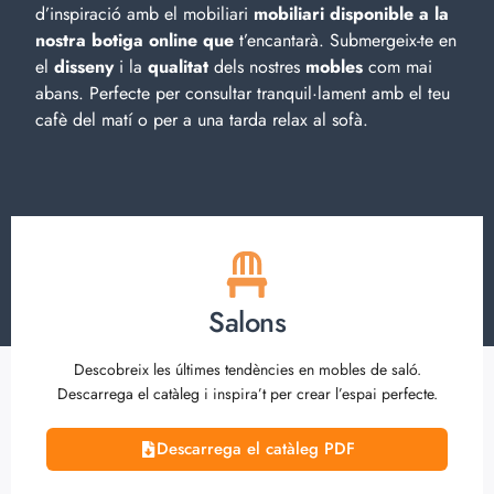
d’inspiració amb el
mobiliari
mobiliari disponible a la
nostra botiga online que
t’encantarà. Submergeix-te en
el
disseny
i la
qualitat
dels nostres
mobles
com mai
abans. Perfecte per consultar tranquil·lament amb el teu
cafè del matí o per a una tarda relax al sofà.
Salons
Descobreix les últimes tendències en mobles de saló.
Descarrega el catàleg i inspira’t per crear l’espai perfecte.
Descarrega el catàleg PDF