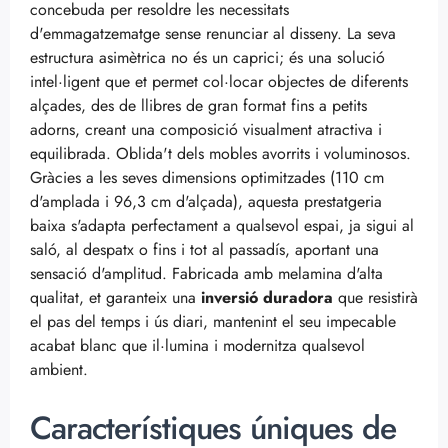
concebuda per resoldre les necessitats
d'emmagatzematge sense renunciar al disseny. La seva
estructura asimètrica no és un caprici; és una solució
intel·ligent que et permet col·locar objectes de diferents
alçades, des de llibres de gran format fins a petits
adorns, creant una composició visualment atractiva i
equilibrada. Oblida't dels mobles avorrits i voluminosos.
Gràcies a les seves dimensions optimitzades (110 cm
d'amplada i 96,3 cm d'alçada), aquesta prestatgeria
baixa s'adapta perfectament a qualsevol espai, ja sigui al
saló, al despatx o fins i tot al passadís, aportant una
sensació d'amplitud. Fabricada amb melamina d'alta
qualitat, et garanteix una
inversió duradora
que resistirà
el pas del temps i ús diari, mantenint el seu impecable
acabat blanc que il·lumina i modernitza qualsevol
ambient.
Característiques úniques de