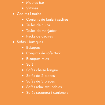
Mobles bar
Vitrines
Cadires i taules
Conjunts de taula i cadires
Taules de cuina
Taules de menjador
Packs de cadires
Sofàs i butaques
Butaques
Conjunts de sofà 3+2
Butaques relax
Sofà llit
Sofàs chaise longue
Anabel
Sofàs de 2 places
Asesora venta
A
Sofàs de 3 places
Lun-dom 9:00am-10pm
Sofàs relax reclinables
Sofàs raconera i cantoners
Merche
Atención al cliente
M
Lun-Sáb 10:00am-20:00pm