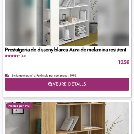
Prestatgeria de disseny blanca Aura de melamina resistent
(43)
125
€
Enviament gratuït a Península per comandes +199€
VEURE DETALLS
Només per avui