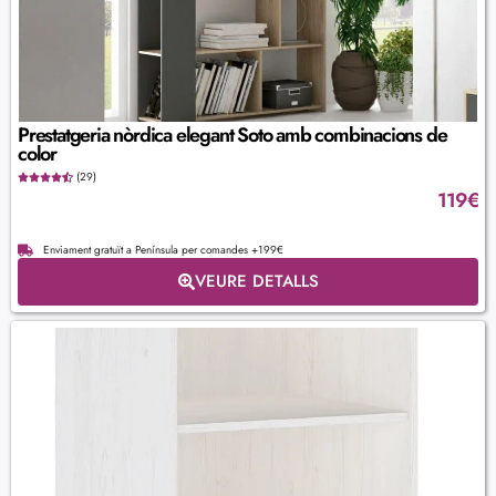
Prestatgeria nòrdica elegant Soto amb combinacions de
color
(29)
119
€
Enviament gratuït a Península per comandes +199€
VEURE DETALLS