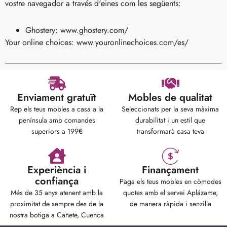
vostre navegador a través d'eines com les següents:
Ghostery: www.ghostery.com/
Your online choices: www.youronlinechoices.com/es/
Enviament gratuït
Mobles de qualitat
Rep els teus mobles a casa a la
Seleccionats per la seva màxima
península amb comandes
durabilitat i un estil que
superiors a 199€
transformarà casa teva
Experiència i
Finançament
confiança
Paga els teus mobles en còmodes
Més de 35 anys atenent amb la
quotes amb el servei Aplázame,
proximitat de sempre des de la
de manera ràpida i senzilla
nostra botiga a Cañete, Cuenca