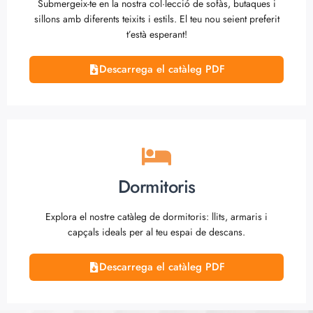
Submergeix-te en la nostra col·lecció de sofàs, butaques i
sillons amb diferents teixits i estils. El teu nou seient preferit
t’està esperant!
Descarrega el catàleg PDF
Dormitoris
Explora el nostre catàleg de dormitoris: llits, armaris i
capçals ideals per al teu espai de descans.
Descarrega el catàleg PDF