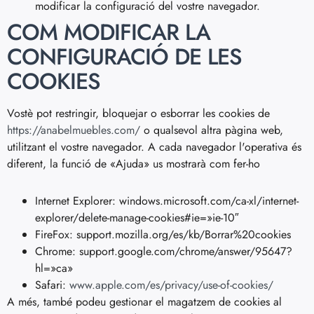
modificar la configuració del vostre navegador.
COM MODIFICAR LA
CONFIGURACIÓ DE LES
COOKIES
Vostè pot restringir, bloquejar o esborrar les cookies de
https://anabelmuebles.com/
o qualsevol altra pàgina web,
utilitzant el vostre navegador. A cada navegador l'operativa és
diferent, la funció de «Ajuda» us mostrarà com fer-ho
Internet Explorer: windows.microsoft.com/ca-xl/internet-
explorer/delete-manage-cookies#ie=»ie-10″
FireFox: support.mozilla.org/es/kb/Borrar%20cookies
Chrome: support.google.com/chrome/answer/95647?
hl=»ca»
Safari:
www.apple.com/es/privacy/use-of-cookies/
A més, també podeu gestionar el magatzem de cookies al