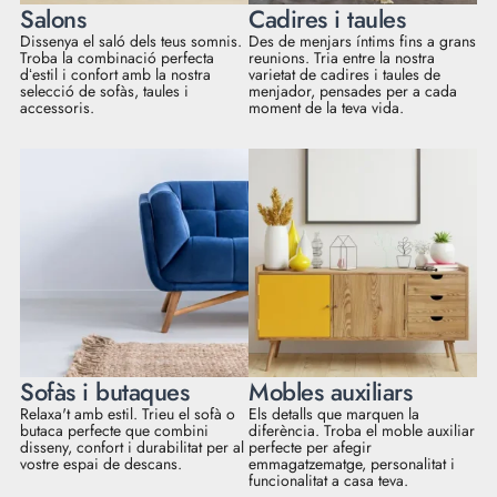
Salons
Cadires i taules
Dissenya el saló dels teus somnis.
Des de menjars íntims fins a grans
Troba la combinació perfecta
reunions. Tria entre la nostra
dʻestil i confort amb la nostra
varietat de cadires i taules de
selecció de sofàs, taules i
menjador, pensades per a cada
accessoris.
moment de la teva vida.
Sofàs i butaques
Mobles auxiliars
Relaxa't amb estil. Trieu el sofà o
Els detalls que marquen la
butaca perfecte que combini
diferència. Troba el moble auxiliar
disseny, confort i durabilitat per al
perfecte per afegir
vostre espai de descans.
emmagatzematge, personalitat i
funcionalitat a casa teva.