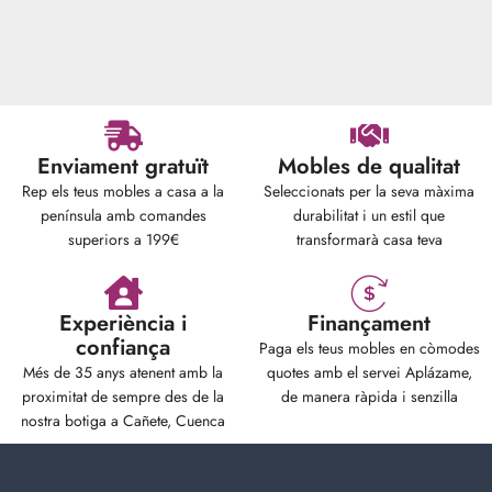
Enviament gratuït
Mobles de qualitat
Rep els teus mobles a casa a la
Seleccionats per la seva màxima
península amb comandes
durabilitat i un estil que
superiors a 199€
transformarà casa teva
Experiència i
Finançament
confiança
Paga els teus mobles en còmodes
Més de 35 anys atenent amb la
quotes amb el servei Aplázame,
proximitat de sempre des de la
de manera ràpida i senzilla
nostra botiga a Cañete, Cuenca