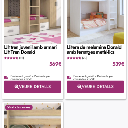
Llit tren juvenil amb armari
Llitera de melamina Donald
Llit Tren Donald
amb ferratges metàl·lics
(12)
(20)
569
€
539
€
Enviament gratuït a Península per
Enviament gratuït a Península per
comandes +199€
comandes +199€
VEURE DETALLS
VEURE DETALLS
Viral a les xarxes