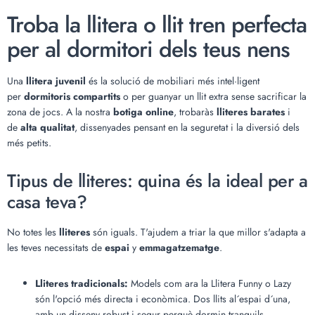
Troba la llitera o llit tren perfecta
per al dormitori dels teus nens
Una
llitera juvenil
és la solució de mobiliari més intel·ligent
per
dormitoris compartits
o per guanyar un llit extra sense sacrificar la
zona de jocs. A la nostra
botiga online
, trobaràs
lliteres barates
i
de
alta qualitat
, dissenyades pensant en la seguretat i la diversió dels
més petits.
Tipus de lliteres: quina és la ideal per a
casa teva?
No totes les
lliteres
són iguals. T'ajudem a triar la que millor s'adapta a
les teves necessitats de
espai
y
emmagatzematge
.
Lliteres tradicionals:
Models com ara la Llitera Funny o Lazy
són l'opció més directa i econòmica. Dos llits al´espai d´una,
amb un disseny robust i segur perquè dormin tranquils.