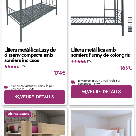
Llitera metàl·lica Lazy de
Llitera metàl·lica amb
disseny compacte amb
somiers Funny de color gris
somiers inclosos
(27)
169
€
(23)
174
€
Enviament gratuït a Península per
comandes +199€
Enviament gratuït a Península per
comandes +199€
VEURE DETALLS
VEURE DETALLS
Últimes unitats