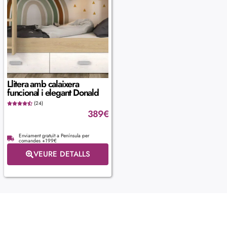
Llitera amb calaixera
funcional i elegant Donald
(24)
389
€
Enviament gratuït a Península per
comandes +199€
VEURE DETALLS