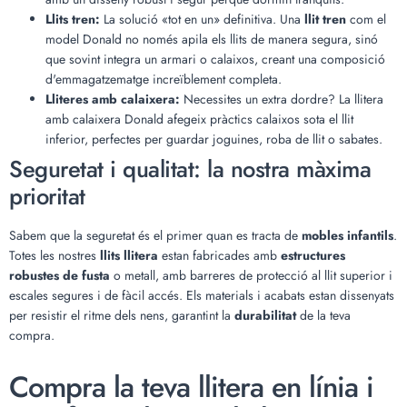
Llits tren:
La solució «tot en un» definitiva. Una
llit tren
com el
model Donald no només apila els llits de manera segura, sinó
que sovint integra un armari o calaixos, creant una composició
d'emmagatzematge increïblement completa.
Lliteres amb calaixera:
Necessites un extra dordre? La llitera
amb calaixera Donald afegeix pràctics calaixos sota el llit
inferior, perfectes per guardar joguines, roba de llit o sabates.
Seguretat i qualitat: la nostra màxima
prioritat
Sabem que la seguretat és el primer quan es tracta de
mobles infantils
.
Totes les nostres
llits llitera
estan fabricades amb
estructures
robustes de fusta
o metall, amb barreres de protecció al llit superior i
escales segures i de fàcil accés. Els materials i acabats estan dissenyats
per resistir el ritme dels nens, garantint la
durabilitat
de la teva
compra.
Compra la teva llitera en línia i