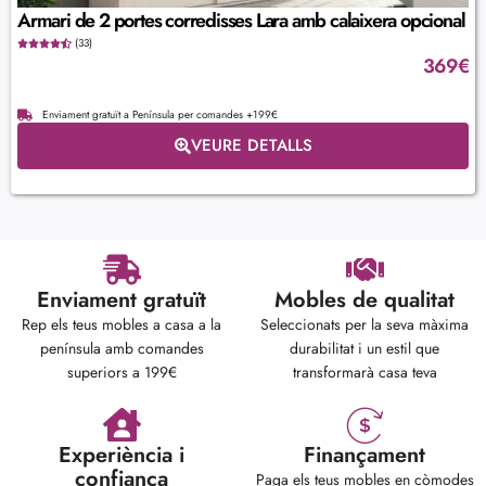
Armari de 2 portes corredisses Lara amb calaixera opcional
(33)
369
€
Enviament gratuït a Península per comandes +199€
VEURE DETALLS
Enviament gratuït
Mobles de qualitat
Rep els teus mobles a casa a la
Seleccionats per la seva màxima
península amb comandes
durabilitat i un estil que
superiors a 199€
transformarà casa teva
Experiència i
Finançament
confiança
Paga els teus mobles en còmodes