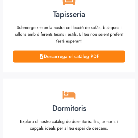
Tapisseria
Submergeix-te en la nostra col·lecció de sofàs, butaques i
sillons amb diferents teixits i estils. El teu nou seient preferit
t’està esperant!
Descarrega el catàleg PDF
Dormitoris
Explora el nostre catàleg de dormitoris: llits, armaris i
capçals ideals per al teu espai de descans.