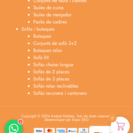
Conjunts de taula i cadires
Taules de cuina
Taules de menjador
Packs de cadires
Sofàs i butaques
Butaques
Conjunts de sofà 3+2
Butaques relax
Sofà llit
Sofàs chaise longue
Anabel
Sofàs de 2 places
Asesora venta
A
Sofàs de 3 places
Lun-dom 9:00am-10pm
Sofàs relax reclinables
Sofàs raconera i cantoners
Merche
Atención al cliente
M
Lun-Sáb 10:00am-20:00pm
Copyright © 2024 Anabel Mobles, Tots els drets reservats.
0
Desenvolupat per Espai SEO
2
Español