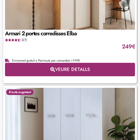
Armari 2 portes corredisses Elba
(27)
249
€
Enviament gratuït a Península per comandes +199€
VEURE DETALLS
S'està esgotant