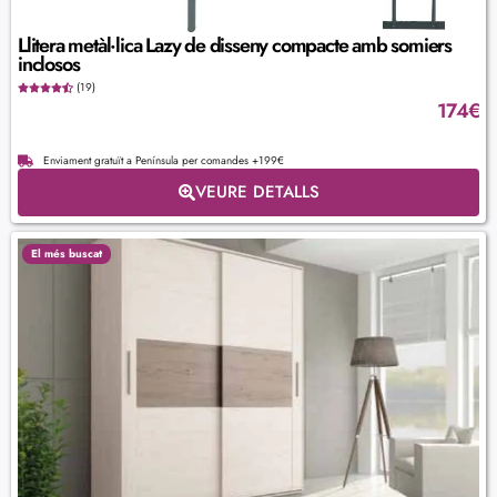
Llitera metàl·lica Lazy de disseny compacte amb somiers
inclosos
(19)
174
€
Enviament gratuït a Península per comandes +199€
VEURE DETALLS
El més buscat