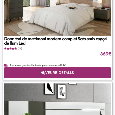
Dormitori de matrimoni modern complet Soto amb capçal
de llum Led
(14)
369
€
Enviament gratuït a Península per comandes +199€
VEURE DETALLS