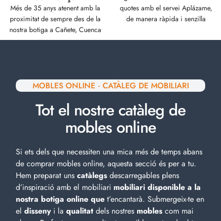
Més de 35 anys atenent amb la
quotes amb el servei Aplázame,
proximitat de sempre des de la
de manera ràpida i senzilla
nostra botiga a Cañete, Cuenca
MOBLES ONLINE · CATÀLEG DE MOBILIARI
Tot el nostre catàleg de
mobles online
Si ets dels que necessiten una mica més de temps abans
de comprar mobles online, aquesta secció és per a tu.
Hem preparat uns
catàlegs
descarregables plens
d’inspiració amb el
mobiliari
mobiliari disponible a la
nostra botiga online que
t’encantarà. Submergeix-te en
el
disseny
i la
qualitat
dels nostres
mobles
com mai