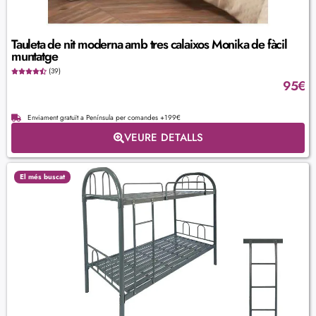
Tauleta de nit moderna amb tres calaixos Monika de fàcil
muntatge
(39)
95
€
Enviament gratuït a Península per comandes +199€
VEURE DETALLS
El més buscat