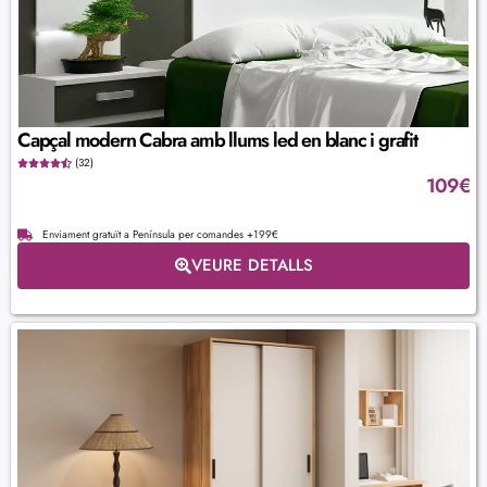
Capçal modern Cabra amb llums led en blanc i grafit
(32)
109
€
Enviament gratuït a Península per comandes +199€
VEURE DETALLS