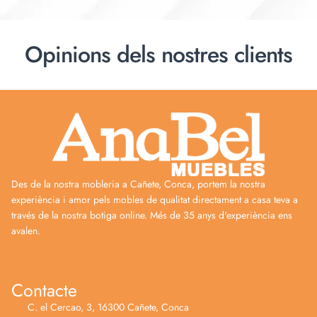
Opinions dels nostres clients
Des de la nostra mobleria a Cañete, Conca, portem la nostra
experiència i amor pels mobles de qualitat directament a casa teva a
través de la nostra botiga online. Més de 35 anys d'experiència ens
avalen.
Contacte
C. el Cercao, 3, 16300 Cañete, Conca