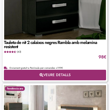
Tauleta de nit 2 calaixos negres Rambla amb melamina
resistent
(43)
98
€
Enviament gratuït a Península per comandes +199€
VEURE DETALLS
Tendència ara