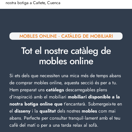
nostra botiga a Cañete, Cuenca
MOBLES ONLINE · CATÀLEG DE MOBILIARI
Tot el nostre catàleg de
mobles online
Si ets dels que necessiten una mica més de temps abans
de comprar mobles online, aquesta secció és per a tu.
Hem preparat uns
catàlegs
descarregables plens
d’inspiració amb el
mobiliari
mobiliari disponible a la
nostra botiga online que
t’encantarà. Submergeix-te en
el
disseny
i la
qualitat
dels nostres
mobles
com mai
abans. Perfecte per consultar tranquil·lament amb el teu
cafè del matí o per a una tarda relax al sofà.