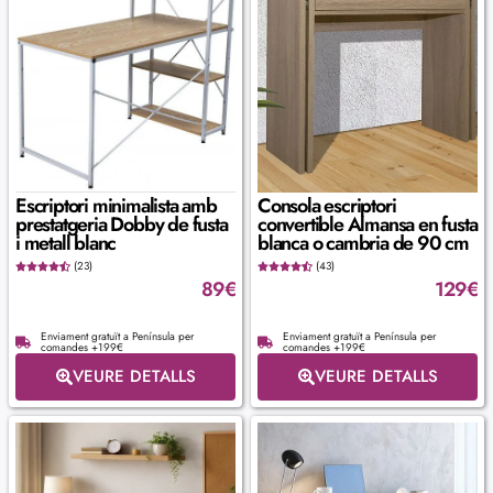
Escriptori minimalista amb
Consola escriptori
prestatgeria Dobby de fusta
convertible Almansa en fusta
i metall blanc
blanca o cambria de 90 cm
(23)
(43)
89
€
129
€
Enviament gratuït a Península per
Enviament gratuït a Península per
comandes +199€
comandes +199€
VEURE DETALLS
VEURE DETALLS