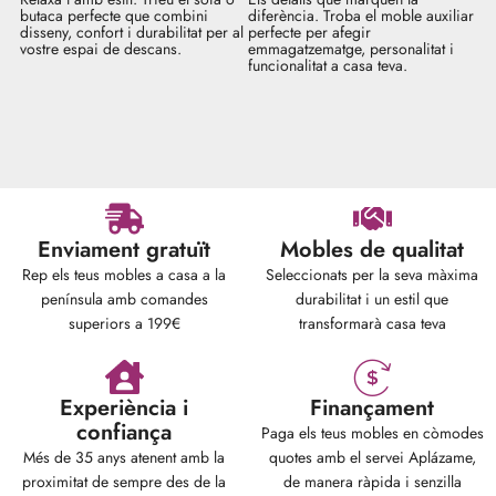
butaca perfecte que combini
diferència. Troba el moble auxiliar
disseny, confort i durabilitat per al
perfecte per afegir
vostre espai de descans.
emmagatzematge, personalitat i
funcionalitat a casa teva.
Enviament gratuït
Mobles de qualitat
Rep els teus mobles a casa a la
Seleccionats per la seva màxima
península amb comandes
durabilitat i un estil que
superiors a 199€
transformarà casa teva
Experiència i
Finançament
confiança
Paga els teus mobles en còmodes
Més de 35 anys atenent amb la
quotes amb el servei Aplázame,
proximitat de sempre des de la
de manera ràpida i senzilla