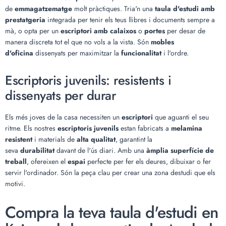
de
emmagatzematge
molt pràctiques. Tria'n una
taula d'estudi amb
prestatgeria
integrada per tenir els teus llibres i documents sempre a
mà, o opta per un
escriptori amb calaixos
o
portes
per desar de
manera discreta tot el que no vols a la vista. Són
mobles
d'oficina
dissenyats per maximitzar la
funcionalitat
i l'ordre.
Escriptoris juvenils: resistents i
dissenyats per durar
Els més joves de la casa necessiten un
escriptori
que aguanti el seu
ritme. Els nostres
escriptoris juvenils
estan fabricats a
melamina
resistent
i materials de
alta qualitat
, garantint la
seva
durabilitat
davant de l'ús diari. Amb una
àmplia superfície de
treball
, ofereixen el
espai
perfecte per fer els deures, dibuixar o fer
servir l'ordinador. Són la peça clau per crear una zona destudi que els
motivi.
Compra la teva taula d'estudi en