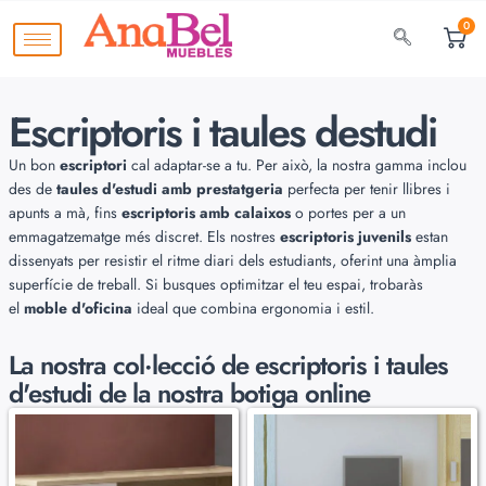
0
Escriptoris i taules destudi
Un bon
escriptori
cal adaptar-se a tu. Per això, la nostra gamma inclou
des de
taules d'estudi amb prestatgeria
perfecta per tenir llibres i
apunts a mà, fins
escriptoris amb calaixos
o portes per a un
emmagatzematge més discret. Els nostres
escriptoris juvenils
estan
dissenyats per resistir el ritme diari dels estudiants, oferint una àmplia
superfície de treball. Si busques optimitzar el teu espai
, trobaràs
el
moble d'oficina
ideal que combina ergonomia i estil.
La nostra col·lecció de
escriptoris i taules
d'estudi de la nostra botiga online