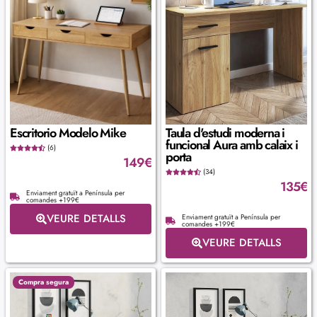
Escritorio Modelo Mike
Taula d'estudi moderna i
funcional Aura amb calaix i
(6)
porta
149
€
(34)
135
€
Enviament gratuït a Península per
comandes +199€
VEURE DETALLS
Enviament gratuït a Península per
comandes +199€
VEURE DETALLS
Compra segura