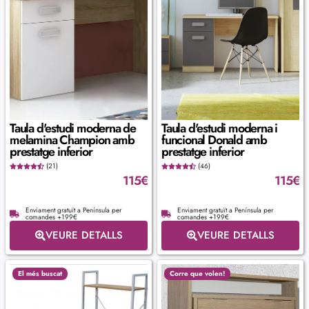
Taula d'estudi moderna de
Taula d'estudi moderna i
melamina Champion amb
funcional Donald amb
prestatge inferior
prestatge inferior
(21)
(46)
115
€
115
€
Enviament gratuït a Península per
Enviament gratuït a Península per
comandes +199€
comandes +199€
VEURE DETALLS
VEURE DETALLS
El més buscat
Corre que volen!