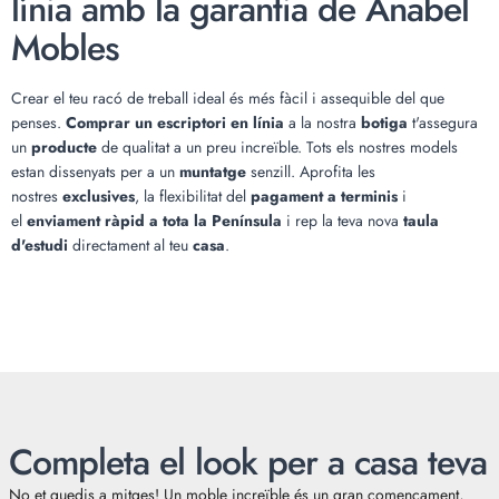
línia amb la garantia de Anabel
Mobles
Crear el teu racó de treball ideal és més fàcil i assequible del que
penses.
Comprar un escriptori en línia
a la nostra
botiga
t'assegura
un
producte
de qualitat a un preu increïble. Tots els nostres models
estan dissenyats per a un
muntatge
senzill. Aprofita les
nostres
exclusives
, la flexibilitat del
pagament a terminis
i
el
enviament ràpid a tota la Península
i rep la teva nova
taula
d'estudi
directament al teu
casa
.
Completa el look per a casa teva
No et quedis a mitges! Un moble increïble és un gran començament,