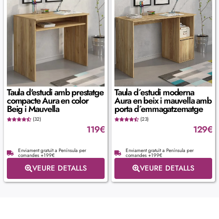
Taula d'estudi amb prestatge
Taula d´estudi moderna
compacte Aura en color
Aura en beix i mauvella amb
Beig i Mauvella
porta d´emmagatzematge
(32)
(23)
119
€
129
€
Enviament gratuït a Península per
Enviament gratuït a Península per
comandes +199€
comandes +199€
VEURE DETALLS
VEURE DETALLS