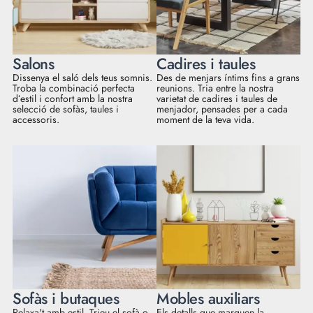
Salons
Cadires i taules
Dissenya el saló dels teus somnis.
Des de menjars íntims fins a grans
Troba la combinació perfecta
reunions. Tria entre la nostra
dʻestil i confort amb la nostra
varietat de cadires i taules de
selecció de sofàs, taules i
menjador, pensades per a cada
accessoris.
moment de la teva vida.
Sofàs i butaques
Mobles auxiliars
Relaxa't amb estil. Trieu el sofà o
Els detalls que marquen la