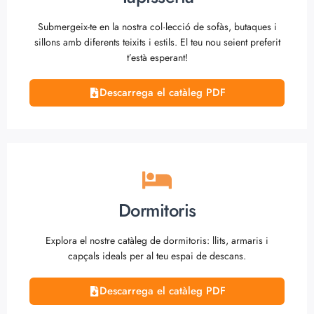
Submergeix-te en la nostra col·lecció de sofàs, butaques i
sillons amb diferents teixits i estils. El teu nou seient preferit
t’està esperant!
Descarrega el catàleg PDF
Dormitoris
Explora el nostre catàleg de dormitoris: llits, armaris i
capçals ideals per al teu espai de descans.
Descarrega el catàleg PDF