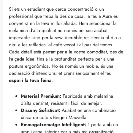
Si ets un estudiant que cerca concentració o un
professional que treballa des de casa, la taula Aura es
convertirà en la teva millor aliada. Hem seleccionat la
melamina d'alta qualitat no només pel seu acabat
impecable, sinó per la seva increïble resistència al dia a
dia: a les ratllades, al cafè vessat i al pas del temps.
Cada detall està pensat per a la vostra comoditat, des de
l'alçada ideal fins a la profunditat perfecta per a una
postura ergonòmica. No és només un moble, és una
declaració d'intencions: et prens seriosament el teu
espai i la teva feina
.
Material Premium:
Fabricada amb melamina
d'alta densitat, resistent i fàcil de netejar.
Disseny Sofisticat:
Acabat en una combinació
única de colors Beige i Mauvella.
Emmagatzematge Intel·ligent:
1 porta amb un
ampli espai interior per a màxima organització.