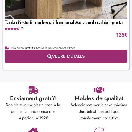
Taula d'estudi moderna i funcional Aura amb calaix i porta
(7)
135
€
Enviament gratuït a Península per comandes +199€
VEURE DETALLS
Enviament gratuït
Mobles de qualitat
Rep els teus mobles a casa a la
Seleccionats per la seva màxima
península amb comandes
durabilitat i un estil que
superiors a 199€
transformarà casa teva