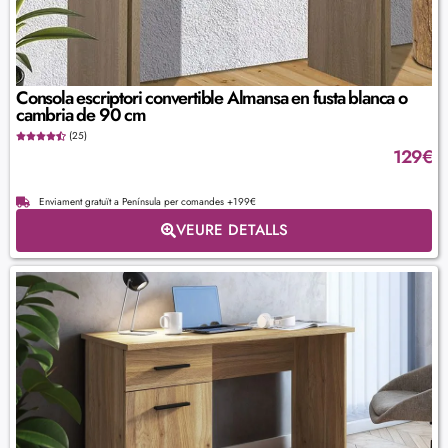
Consola escriptori convertible Almansa en fusta blanca o
cambria de 90 cm
(25)
129
€
Enviament gratuït a Península per comandes +199€
VEURE DETALLS