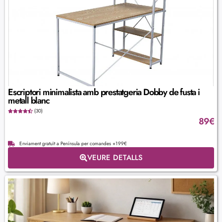
Escriptori minimalista amb prestatgeria Dobby de fusta i
metall blanc
(30)
89
€
Enviament gratuït a Península per comandes +199€
VEURE DETALLS