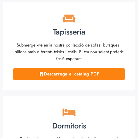
Tapisseria
Submergeix-te en la nostra col·lecció de sofàs, butaques i
sillons amb diferents teixits i estils. El teu nou seient preferit
t’està esperant!
Descarrega el catàleg PDF
Dormitoris