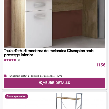
Taula d'estudi moderna de melamina Champion amb
prestatge inferior
(6)
115
€
Enviament gratuït a Península per comandes +199€
VEURE DETALLS
Corre que volen!