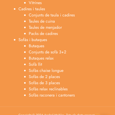
Vitrines
Cadires i taules
Conjunts de taula i cadires
Taules de cuina
Taules de menjador
Packs de cadires
Sofàs i butaques
Butaques
Conjunts de sofà 3+2
Butaques relax
Sofà llit
Sofàs chaise longue
Anabel
Sofàs de 2 places
Asesora venta
A
Sofàs de 3 places
Lun-dom 9:00am-10pm
Sofàs relax reclinables
Sofàs raconera i cantoners
Merche
Atención al cliente
M
Lun-Sáb 10:00am-20:00pm