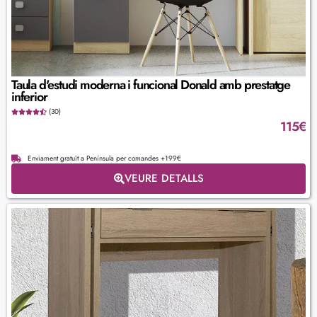
Taula d'estudi moderna i funcional Donald amb prestatge
inferior
(30)
115
€
Enviament gratuït a Península per comandes +199€
VEURE DETALLS