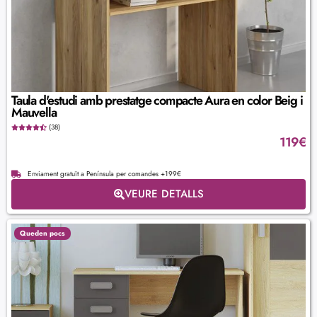
Taula d'estudi amb prestatge compacte Aura en color Beig i
Mauvella
(38)
119
€
Enviament gratuït a Península per comandes +199€
VEURE DETALLS
Queden pocs