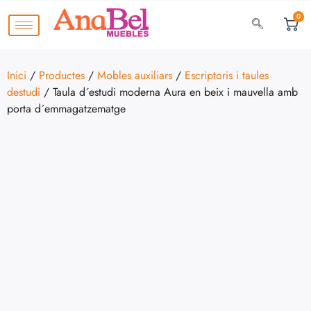
0
Inici
/
Productes
/
Mobles auxiliars
/
Escriptoris i taules
destudi
/ Taula d´estudi moderna Aura en beix i mauvella amb
porta d´emmagatzematge