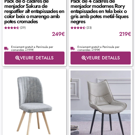
Pack de 6 cadires de
Pack de 4 cadires de
menjador Sakura de
menjador modernes Rory
respatller alt entapissades en
entapissades en tela beix o
color beix o marengo amb
gris amb potes metàl·liques
potes cromades
negres
(29)
(23)
249
€
219
€
Enviament gratuït a Península per
Enviament gratuït a Península per
comandes +199€
comandes +199€
VEURE DETALLS
VEURE DETALLS