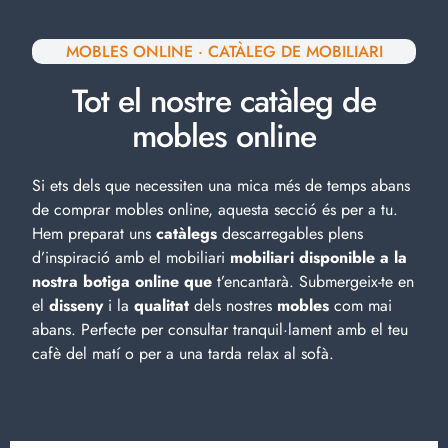
MOBLES ONLINE · CATÀLEG DE MOBILIARI
Tot el nostre catàleg de
mobles online
Si ets dels que necessiten una mica més de temps abans
de comprar mobles online, aquesta secció és per a tu.
Hem preparat uns
catàlegs
descarregables plens
d’inspiració amb el
mobiliari
mobiliari disponible a la
nostra botiga online que
t’encantarà. Submergeix-te en
el
disseny
i la
qualitat
dels nostres
mobles
com mai
abans. Perfecte per consultar tranquil·lament amb el teu
cafè del matí o per a una tarda relax al sofà.