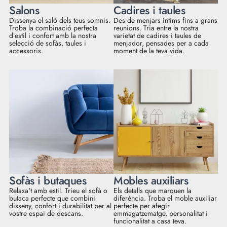
Salons
Cadires i taules
Dissenya el saló dels teus somnis.
Des de menjars íntims fins a grans
Troba la combinació perfecta
reunions. Tria entre la nostra
dʻestil i confort amb la nostra
varietat de cadires i taules de
selecció de sofàs, taules i
menjador, pensades per a cada
accessoris.
moment de la teva vida.
Sofàs i butaques
Mobles auxiliars
Relaxa't amb estil. Trieu el sofà o
Els detalls que marquen la
butaca perfecte que combini
diferència. Troba el moble auxiliar
disseny, confort i durabilitat per al
perfecte per afegir
vostre espai de descans.
emmagatzematge, personalitat i
funcionalitat a casa teva.