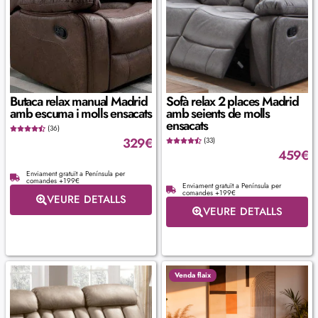
Butaca relax manual Madrid
Sofà relax 2 places Madrid
amb escuma i molls ensacats
amb seients de molls
ensacats
(36)
329
€
(33)
459
€
Enviament gratuït a Península per
comandes +199€
Enviament gratuït a Península per
comandes +199€
VEURE DETALLS
VEURE DETALLS
Venda flaix