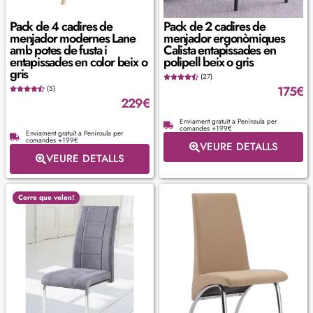
Pack de 4 cadires de
Pack de 2 cadires de
menjador modernes Lane
menjador ergonòmiques
amb potes de fusta i
Calista entapissades en
entapissades en color beix o
polipell beix o gris
gris
(27)
175
€
(5)
229
€
Enviament gratuït a Península per
comandes +199€
Enviament gratuït a Península per
comandes +199€
VEURE DETALLS
VEURE DETALLS
Corre que volen!