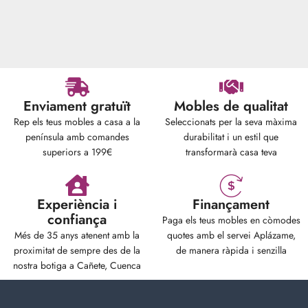
Enviament gratuït
Mobles de qualitat
Rep els teus mobles a casa a la
Seleccionats per la seva màxima
península amb comandes
durabilitat i un estil que
superiors a 199€
transformarà casa teva
Experiència i
Finançament
confiança
Paga els teus mobles en còmodes
Més de 35 anys atenent amb la
quotes amb el servei Aplázame,
proximitat de sempre des de la
de manera ràpida i senzilla
nostra botiga a Cañete, Cuenca