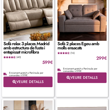
Sofà relax 3 places Madrid
Sofà 2 places Egeu amb
amb estructura de fusta i
molls ensacats
entapissat microfibra
(16)
299
€
(40)
599
€
Enviament gratuït a Península per
comandes +199€
Enviament gratuït a Península per
comandes +199€
VEURE DETALLS
VEURE DETALLS