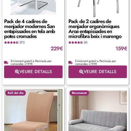
Pack de 4 cadires de
Pack de 2 cadires de
menjador modernes San
menjador ergonòmiques
entapissades en tela amb
Aroa entapissades en
potes cromades
microfibra beix i marengo
(21)
(6)
229
€
159
€
Enviament gratuït a Península per
Enviament gratuït a Península per
comandes +199€
comandes +199€
VEURE DETALLS
VEURE DETALLS
Xoll del dia
Recomanat