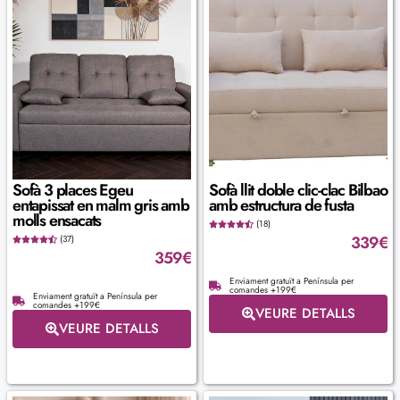
Sofà 3 places Egeu
Sofà llit doble clic-clac Bilbao
entapissat en malm gris amb
amb estructura de fusta
molls ensacats
(18)
339
€
(37)
359
€
Enviament gratuït a Península per
comandes +199€
Enviament gratuït a Península per
comandes +199€
VEURE DETALLS
VEURE DETALLS