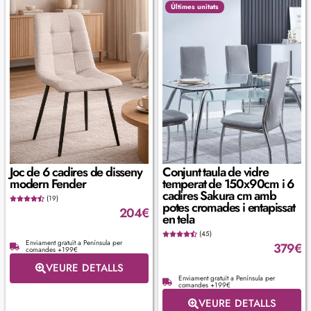
Últimes unitats
Joc de 6 cadires de disseny
Conjunt taula de vidre
modern Fender
temperat de 150x90cm i 6
cadires Sakura cm amb
(19)
potes cromades i entapissat
204
€
en tela
(45)
Enviament gratuït a Península per
379
€
comandes +199€
VEURE DETALLS
Enviament gratuït a Península per
comandes +199€
VEURE DETALLS