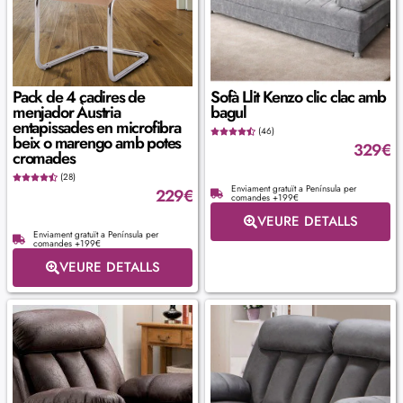
Pack de 4 cadires de
Sofà Llit Kenzo clic clac amb
menjador Àustria
bagul
entapissades en microfibra
(46)
beix o marengo amb potes
329
€
cromades
(28)
Enviament gratuït a Península per
229
€
comandes +199€
VEURE DETALLS
Enviament gratuït a Península per
comandes +199€
VEURE DETALLS