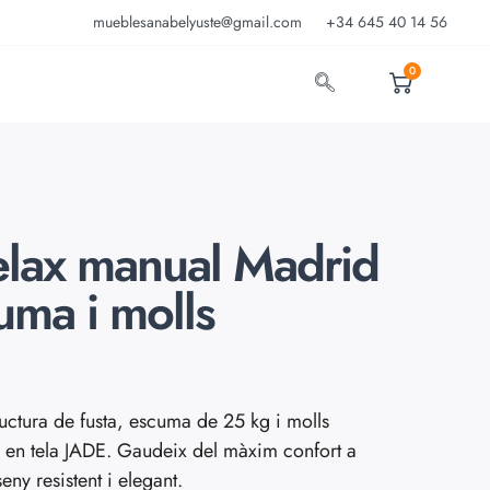
mueblesanabelyuste@gmail.com
+34 645 40 14 56
0
elax manual Madrid
ma i molls
uctura de fusta, escuma de 25 kg i molls
a en tela JADE. Gaudeix del màxim confort a
ny resistent i elegant.