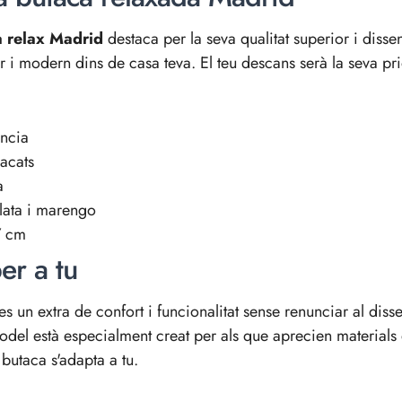
a relax Madrid
destaca per la seva qualitat superior i dissen
or i modern dins de casa teva. El teu descans serà la seva prio
ència
acats
a
olata i marengo
7 cm
er a tu
ges un extra de confort i funcionalitat sense renunciar al di
odel està especialment creat per als que aprecien materials d
 butaca s'adapta a tu.