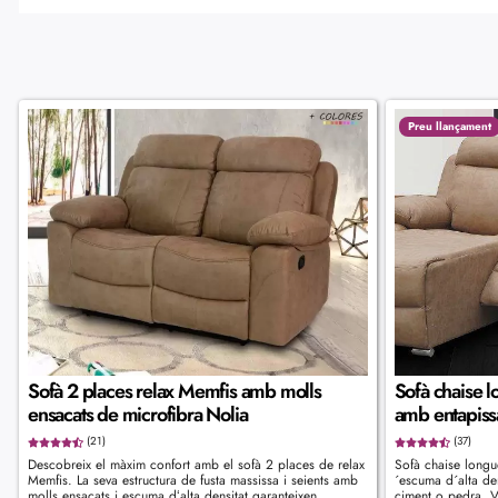
Preu llançament
Sofà 2 places relax Memfis amb molls
Sofà chaise l
ensacats de microfibra Nolia
amb entapissa
(21)
(37)
Descobreix el màxim confort amb el sofà 2 places de relax
Sofà chaise longu
Memfis. La seva estructura de fusta massissa i seients amb
´escuma d´alta den
molls ensacats i escuma dʻalta densitat garanteixen
ciment o pedra. V