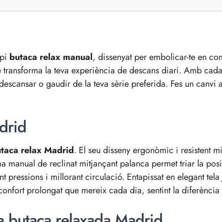
opi
butaca relax manual
, dissenyat per embolicar-te en com
e transforma la teva experiència de descans diari. Amb cada
, descansar o gaudir de la teva sèrie preferida. Fes un canvi a
drid
taca relax Madrid
. El seu disseny ergonòmic i resistent mi
ma manual de reclinat mitjançant palanca permet triar la posi
nt pressions i millorant circulació. Entapissat en elegant tela
 confort prolongat que mereix cada dia, sentint la diferència
la butaca relaxada Madrid