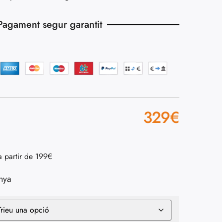
Pagament segur garantit
329
€
a partir de 199€
nya