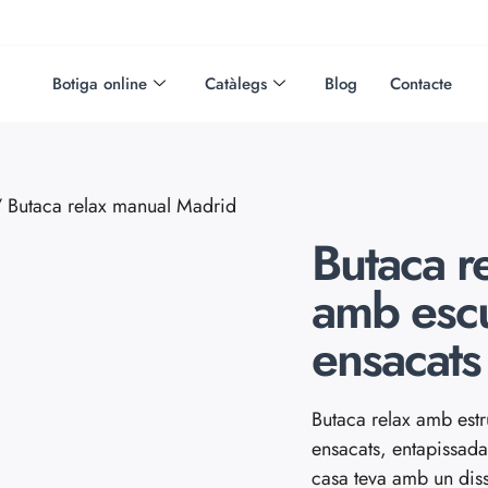
Botiga online
Catàlegs
Blog
Contacte
 Butaca relax manual Madrid
Butaca r
amb escu
ensacats
Butaca relax amb estr
ensacats, entapissad
casa teva amb un disse