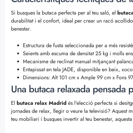
Si busques la butaca perfecta per al teu saló, el
butac
durabilitat i el confort, ideal per crear un racó acollid
benestar.
Estructura de fusta seleccionada per a més resist
Seients amb escuma de densitat 25 kg i molls ens
Mecanisme de reclinat manual mitjançant palanc
Entapissat en tela JADE, disponible en beix, xoc
Dimensions: Alt 101 cm x Ample 99 cm x Fons 9
Una butaca relaxada pensada p
El
butaca relax Madrid
és l'elecció perfecta si desit
jornades de relax, llegir o veure la televisió? Aquest m
teu mobiliari i busques invertir al teu benestar, aquesta