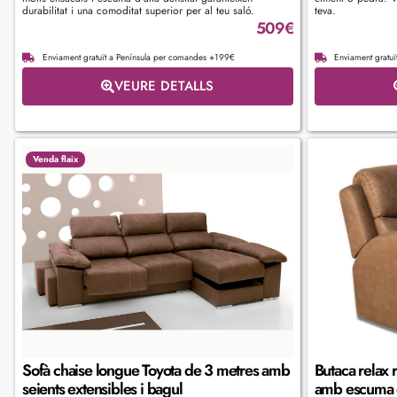
durabilitat i una comoditat superior per al teu saló.
teva.
509
€
Enviament gratuït a Península per comandes +199€
Enviament gratu
VEURE DETALLS
Venda flaix
Sofà chaise longue Toyota de 3 metres amb
Butaca relax 
seients extensibles i bagul
amb escuma d'