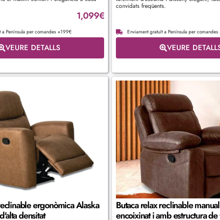
convidats freqüents.
1,099
€
ït a Península per comandes +199€
Enviament gratuït a Península per comande
VEURE DETALLS
VEURE DETALL
reclinable ergonòmica Alaska
Butaca relax reclinable manua
alta densitat
encoixinat i amb estructura de 