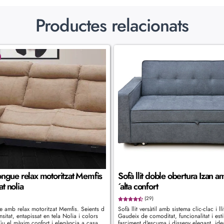
Productes relacionats
ongue relax motoritzat Memfis
Sofà llit doble obertura Izan 
t nolia
´alta confort
(29)
e amb relax motoritzat Memfis. Seients d
Sofà llit versàtil amb sistema clic-clac i lli
sitat, entapissat en tela Nolia i colors
Gaudeix de comoditat, funcionalitat i esti
iu el màxim confort i elegància a casa
farciment d'escuma i disseny elegant, ide