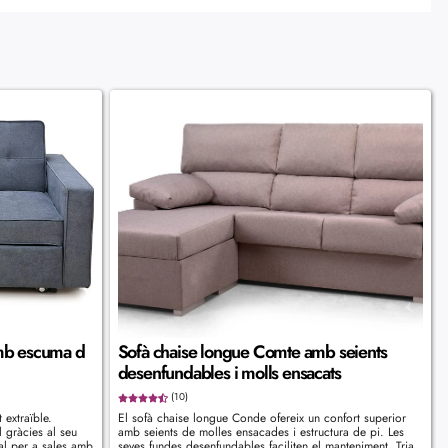
amb escuma d
Sofà chaise longue Comte amb seients
desenfundables i molls ensacats
(10)
t extraïble.
El sofà chaise longue Conde ofereix un confort superior
l gràcies al seu
amb seients de molles ensacades i estructura de pi. Les
al per a sales amb
seves fundes desenfundables faciliten el manteniment. Tria