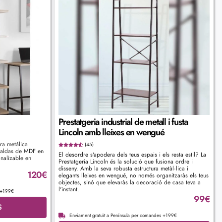
Prestatgeria industrial de metall i fusta
Lincoln amb lleixes en wengué
ra metálica
(45)
baldas de MDF en
El desordre s'apodera dels teus espais i els resta estil? La
nalizable en
Prestatgeria Lincoln és la solució que fusiona ordre i
disseny. Amb la seva robusta estructura metàl·lica i
120
€
elegants lleixes en wengué, no només organitzaràs els teus
objectes, sinó que elevaràs la decoració de casa teva a
l'instant.
s +199€
99
€
S
Enviament gratuït a Península per comandes +199€