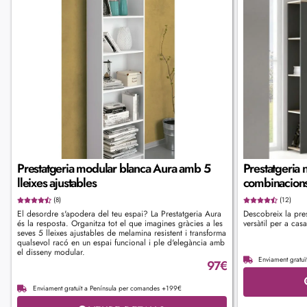
Prestatgeria modular blanca Aura amb 5
Prestatgeria 
lleixes ajustables
combinacions
(8)
(12)
El desordre s'apodera del teu espai? La Prestatgeria Aura
Descobreix la pre
és la resposta. Organitza tot el que imagines gràcies a les
versàtil per a casa
seves 5 lleixes ajustables de melamina resistent i transforma
qualsevol racó en un espai funcional i ple d'elegància amb
el disseny modular.
Enviament gratu
97
€
Enviament gratuït a Península per comandes +199€