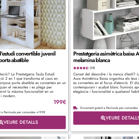
'estudi convertible juvenil
Prestatgeria asimètrica baixa 
orta abatible
melamina blanca
(28)
tació? La Prestatgeria Taula Estudi
Cansat del desordre i la manca d'estil? L
ció 2 en 1 que transforma el caos en
Aura Asimètrica Baixa organitza els teus o
inyosa porta abatible es converteix en un
es converteix en el focus d'atenció. El di
 quan el necessites i es plega per
contemporani i acabat blanc lluminós apo
erint la màxima funcionalitat en un
elegància i funcionalitat a qualsevol habi
 i modern.
199
€
Enviament gratuït a Península per comande
ït a Península per comandes +199€
VEURE DETALL
VEURE DETALLS