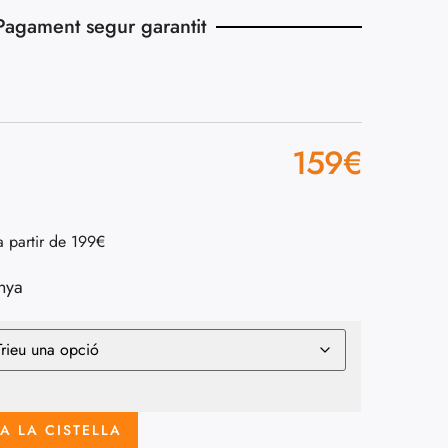
Pagament segur garantit
159
€
a partir de 199€
nya
A LA CISTELLA