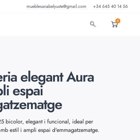
mueblesanabelyuste@gmail.com
+34 645 40 14 56
0
eria elegant Aura
i espai
atzematge
5 bicolor, elegant i funcional, ideal per
 amb estil i ampli espai d'emmagatzematge.