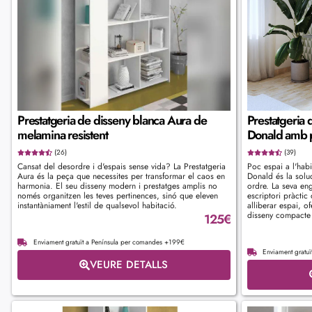
Prestatgeria de disseny blanca Aura de
Prestatgeria d
melamina resistent
Donald amb p
(26)
(39)
Cansat del desordre i d'espais sense vida? La Prestatgeria
Poc espai a l'habi
Aura és la peça que necessites per transformar el caos en
Donald és la solu
harmonia. El seu disseny modern i prestatges amplis no
ordre. La seva eng
només organitzen les teves pertinences, sinó que eleven
escriptori pràctic
instantàniament l'estil de qualsevol habitació.
alliberar espai, of
disseny compacte
125
€
Enviament gratuït a Península per comandes +199€
Enviament gratu
VEURE DETALLS