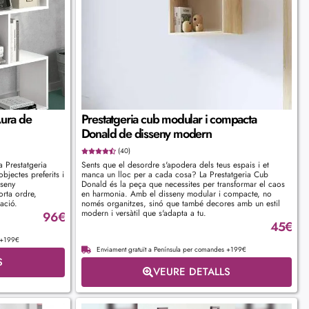
Aura de
Prestatgeria cub modular i compacta
Donald de disseny modern
(40)
a Prestatgeria
Sents que el desordre s'apodera dels teus espais i et
bjectes preferits i
manca un lloc per a cada cosa? La Prestatgeria Cub
sseny
Donald és la peça que necessites per transformar el caos
rta ordre,
en harmonia. Amb el disseny modular i compacte, no
tació.
només organitzes, sinó que també decores amb un estil
modern i versàtil que s'adapta a tu.
96
€
45
€
s +199€
Enviament gratuït a Península per comandes +199€
S
VEURE DETALLS