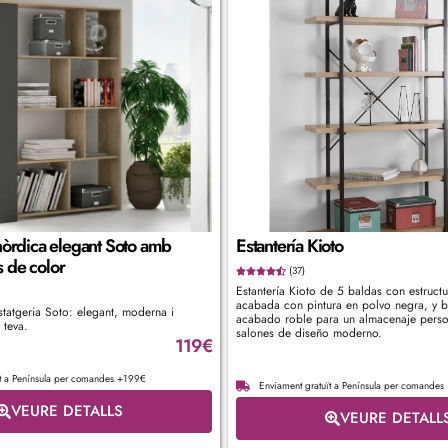
nòrdica elegant Soto amb
Estantería Kioto
 de color
(37)
Estantería Kioto de 5 baldas con estructu
acabada con pintura en polvo negra, y 
statgeria Soto: elegant, moderna i
acabado roble para un almacenaje perso
 teva.
salones de diseño moderno.
119
€
ït a Península per comandes +199€
Enviament gratuït a Península per comande
VEURE DETALLS
VEURE DETALL