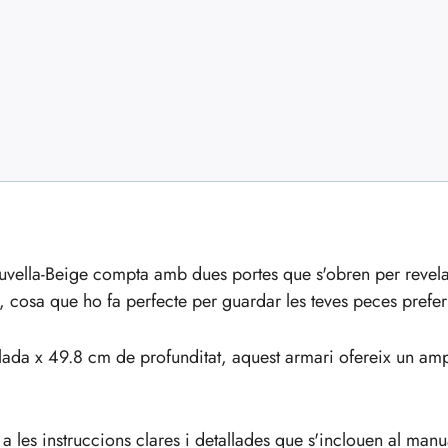
uvella-Beige compta amb dues portes que s'obren per revel
ge, cosa que ho fa perfecte per guardar les teves peces pref
a x 49.8 cm de profunditat, aquest armari ofereix un am
 a les instruccions clares i detallades que s'inclouen al man