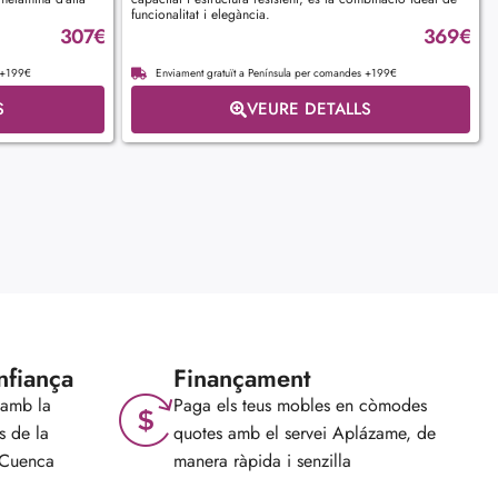
funcionalitat i elegància.
307
€
369
€
s +199€
Enviament gratuït a Península per comandes +199€
S
VEURE DETALLS
nfiança
Finançament
 amb la
Paga els teus mobles en còmodes
s de la
quotes amb el servei Aplázame, de
 Cuenca
manera ràpida i senzilla