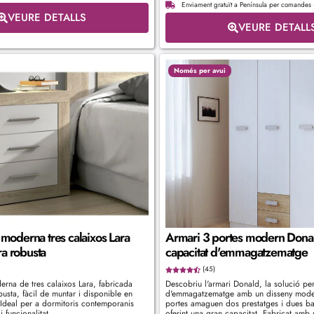
Enviament gratuït a Península per comande
VEURE DETALLS
VEURE DETALL
Només per avui
t moderna tres calaixos Lara
Armari 3 portes modern Dona
ra robusta
capacitat d'emmagatzematge
(45)
erna de tres calaixos Lara, fabricada
Descobriu l'armari Donald, la solució per
usta, fàcil de muntar i disponible en
d'emmagatzematge amb un disseny moder
 Ideal per a dormitoris contemporanis
portes amaguen dos prestatges i dues ba
 funcionalitat.
oferint una gran capacitat. Fabricat amb 