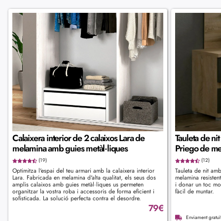
Calaixera interior de 2 calaixos Lara de
Tauleta de ni
melamina amb guies metàl·liques
Priego de me
(19)
(12)
Optimitza l'espai del teu armari amb la calaixera interior
Tauleta de nit am
Lara. Fabricada en melamina d'alta qualitat, els seus dos
melamina resistent
amplis calaixos amb guies metàl·liques us permeten
i donar un toc mod
organitzar la vostra roba i accessoris de forma eficient i
fàcil de muntar.
sofisticada. La solució perfecta contra el desordre.
79
€
Enviament gratu