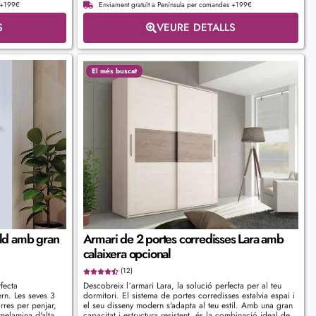
s +199€
Enviament gratuït a Península per comandes +199€
S
VEURE DETALLS
El més buscat
ld amb gran
Armari de 2 portes corredisses Lara amb
calaixera opcional
(12)
fecta
Descobreix l´armari Lara, la solució perfecta per al teu
n. Les seves 3
dormitori. El sistema de portes corredisses estalvia espai i
rres per penjar,
el seu disseny modern s'adapta al teu estil. Amb una gran
melamina d'alta
capacitat i estructura resistent, és la combinació ideal de