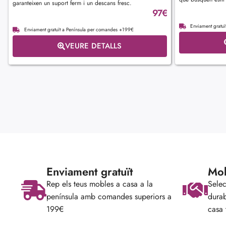
garanteixen un suport ferm i un descans fresc.
97
€
Enviament gratu
Enviament gratuït a Península per comandes +199€
VEURE DETALLS
Enviament gratuït
Mob
Rep els teus mobles a casa a la
Selec
península amb comandes superiors a
durab
199€
casa 