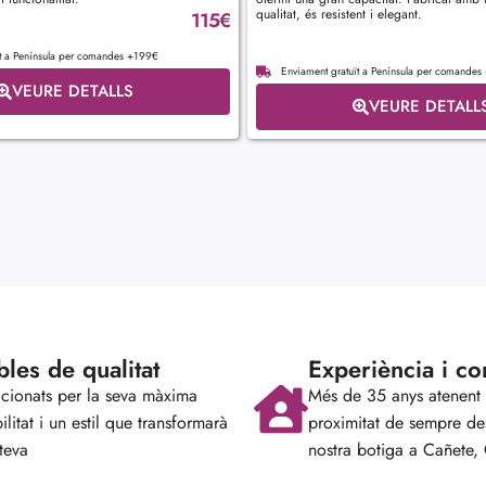
qualitat, és resistent i elegant.
115
€
ït a Península per comandes +199€
Enviament gratuït a Península per comande
VEURE DETALLS
VEURE DETALL
les de qualitat
Experiència i co
cionats per la seva màxima
Més de 35 anys atenent
ilitat i un estil que transformarà
proximitat de sempre de
teva
nostra botiga a Cañete,