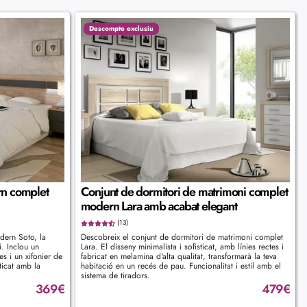
Descompte exclusiu
rn complet
Conjunt de dormitori de matrimoni complet
modern Lara amb acabat elegant
(13)
dern Soto, la
Descobreix el conjunt de dormitori de matrimoni complet
i. Inclou un
Lara. El disseny minimalista i sofisticat, amb línies rectes i
s i un xifonier de
fabricat en melamina d'alta qualitat, transformarà la teva
ticat amb la
habitació en un recés de pau. Funcionalitat i estil amb el
sistema de tiradors.
369
€
479
€