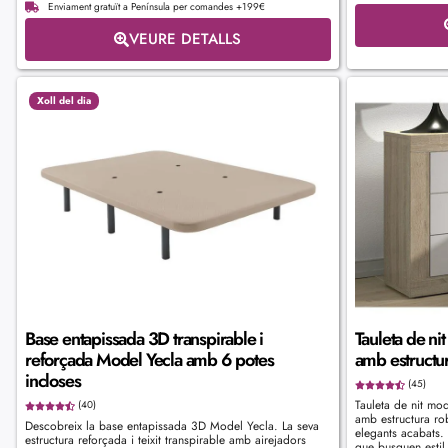
Enviament gratuït a Península per comandes +199€
VEURE DETALLS
Xoll del dia
Base entapissada 3D transpirable i
Tauleta de ni
reforçada Model Yecla amb 6 potes
amb estructu
incloses
(45)
Tauleta de nit mod
(40)
amb estructura rob
Descobreix la base entapissada 3D Model Yecla. La seva
elegants acabats.
estructura reforçada i teixit transpirable amb airejadors
que busquen estil i