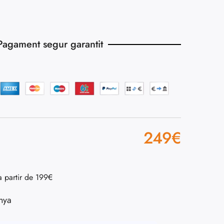
Pagament segur garantit
249
€
a partir de 199€
nya