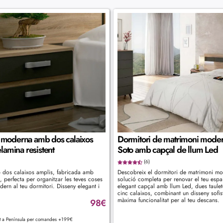
t moderna amb dos calaixos
Dormitori de matrimoni mode
lamina resistent
Soto amb capçal de llum Led
(6)
b dos calaixos amplis, fabricada amb
Descobreix el dormitori de matrimoni mo
, perfecta per organitzar les teves coses
solució completa per renovar el teu espa
ern al teu dormitori. Disseny elegant i
elegant capçal amb llum Led, dues taulete
cinc calaixos, combinant un disseny sofis
màxima funcionalitat per al teu descans.
98
€
ït a Península per comandes +199€