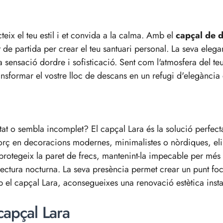
eix el teu estil i et convida a la calma. Amb el
capçal de d
e partida per crear el teu santuari personal. La seva elegan
a sensació dordre i sofisticació. Sent com l'atmosfera del te
 transformar el vostre lloc de descans en un refugi d'elegànc
t o sembla incomplet? El capçal Lara és la solució perfecta pe
forç en decoracions modernes, minimalistes o nòrdiques, elim
rotegeix la paret de frecs, mantenint-la impecable per més 
 lectura nocturna. La seva presència permet crear un punt fo
 el capçal Lara, aconsegueixes una renovació estètica instan
capçal Lara