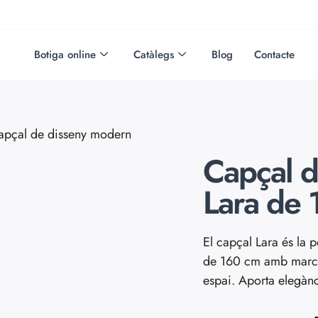
Botiga online
Catàlegs
Blog
Contacte
pçal de disseny modern
Capçal 
Lara de
El capçal Lara és la 
de 160 cm amb marc i 
espai. Aporta elegànci