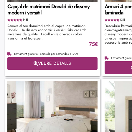
Capçal de matrimoni Donald de disseny
Armari 4 port
modern i versàtil
laminada
(48)
(31)
Renova el teu dormitori amb el capçal de matrimoni
Descobriu l'armari 
Donald. Un disseny econòmic i versàtil fabricat amb
d'emmagatzematge.
melamina de qualitat. Escull entre diversos colors i
disseny modern de
transforma el teu espai.
un espai impressio
accessoris amb sofi
75
€
Enviament gratuït a Península per comandes +199€
Enviament gratu
VEURE DETALLS