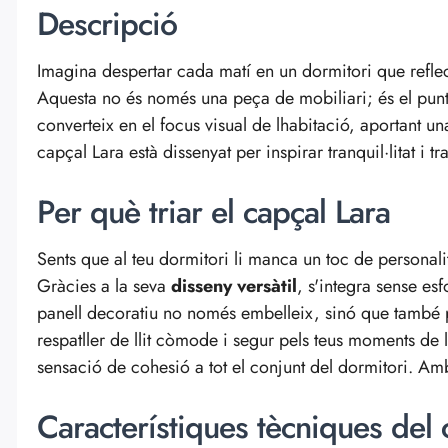
Descripció
Imagina despertar cada matí en un dormitori que reflect
Aquesta no és només una peça de mobiliari; és el punt d
converteix en el focus visual de lhabitació, aportant un
capçal Lara està dissenyat per inspirar tranquil·litat i
Per què triar el capçal Lara
Sents que al teu dormitori li manca un toc de personalita
Gràcies a la seva
disseny versàtil
, s'integra sense es
panell decoratiu no només embelleix, sinó que també p
respatller de llit còmode i segur pels teus moments de
sensació de cohesió a tot el conjunt del dormitori. Amb
Característiques tècniques del 