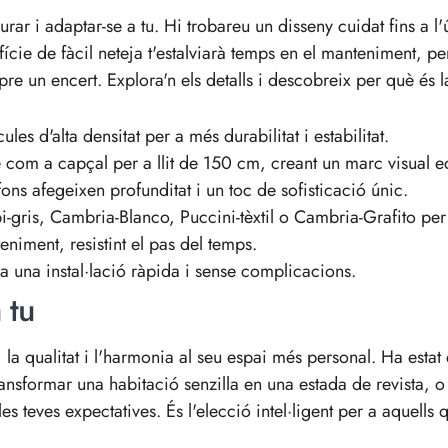
r i adaptar-se a tu. Hi trobareu un disseny cuidat fins a l'ú
erfície de fàcil neteja t'estalviarà temps en el manteniment
pre un encert. Explora'n els detalls i descobreix per què és l
les d'alta densitat per a més durabilitat i estabilitat.
om a capçal per a llit de 150 cm, creant un marc visual eq
fons afegeixen profunditat i un toc de sofisticació únic.
i-gris, Cambria-Blanco, Puccini-tèxtil o Cambria-Grafito per
teniment, resistint el pas del temps.
 a una instal·lació ràpida i sense complicacions.
 tu
, la qualitat i l'harmonia al seu espai més personal. Ha esta
ransformar una habitació senzilla en una estada de revista,
les teves expectatives. És l'elecció intel·ligent per a aquell