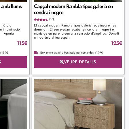
o amb llums
Capçal modern Rambla tipus galeria en
cendra i negre
(18)
l nòrdic
El capçal modern Rambla tipus galeria redefineix el teu
u il·luminació
dormitori. El seu elegant acabat en cendra i negre i el
at. Aporta
muntatge en paret creen una sensació d'amplitud. Dóna-li
un toc únic al teu espai.
115
€
125
€
s +199€
Enviament gratuït a Península per comandes +199€
S
VEURE DETALLS