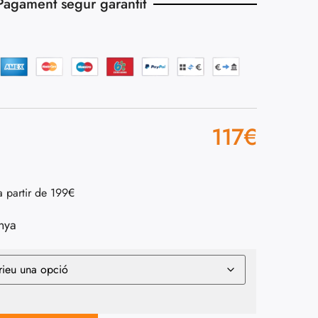
Pagament segur garantit
117
€
a partir de 199€
nya