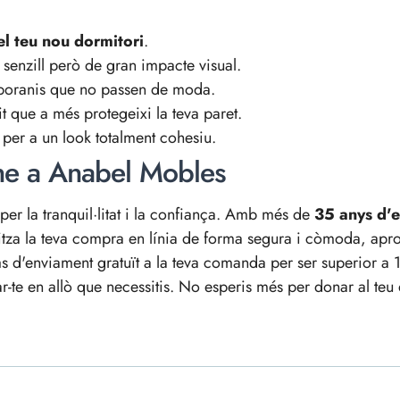
del teu nou dormitori
.
 senzill però de gran impacte visual.
mporanis que no passen de moda.
lit que a més protegeixi la teva paret.
a per a un look totalment cohesiu.
ine a Anabel Mobles
per la tranquil·litat i la confiança. Amb més de
35 anys d'e
litza la teva compra en línia de forma segura i còmoda, apro
s d'enviament gratuït a la teva comanda per ser superior a 1
r-te en allò que necessitis. No esperis més per donar al teu 