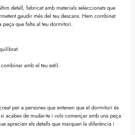
ltim detall, fabricat amb materials seleccionats que
, permetent gaudir més del teu descans. Hem combinat
a peça que falta al teu dormitori.
uilibrat.
 combinar amb el teu estil.
t creat per a persones que entenen que el dormitori és
 o si acabes de mudar-te i vols començar amb una peça
s que aprecien els detalls que marquen la diferència i