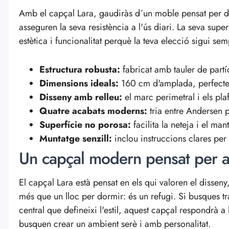
Amb el capçal Lara, gaudiràs d´un moble pensat per dura
asseguren la seva resistència a l'ús diari. La seva sup
estètica i funcionalitat perquè la teva elecció sigui sem
Estructura robusta:
fabricat amb tauler de partícu
Dimensions ideals:
160 cm d'amplada, perfecte c
Disseny amb relleu:
el marc perimetral i els pla
Quatre acabats moderns:
tria entre Andersen p
Superfície no porosa:
facilita la neteja i el man
Muntatge senzill:
inclou instruccions clares per
Un capçal modern pensat per a
El capçal Lara està pensat en els qui valoren el disseny
més que un lloc per dormir: és un refugi. Si busques t
central que defineixi l'estil, aquest capçal respondrà a 
busquen crear un ambient serè i amb personalitat.