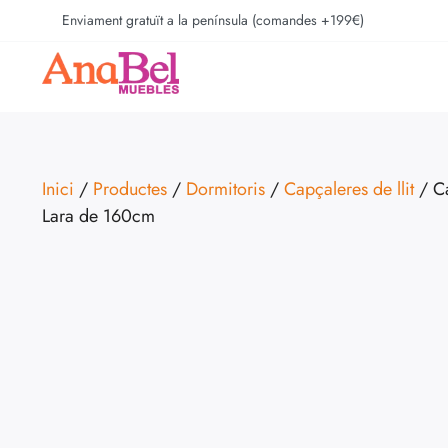
Enviament gratuït a la península (comandes +199€)
Inici
/
Productes
/
Dormitoris
/
Capçaleres de llit
/ Ca
Lara de 160cm