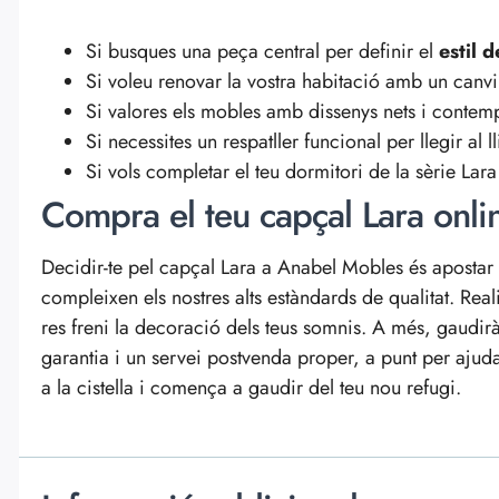
Si busques una peça central per definir el
estil 
Si voleu renovar la vostra habitació amb un canvi
Si valores els mobles amb dissenys nets i conte
Si necessites un respatller funcional per llegir al l
Si vols completar el teu dormitori de la sèrie Lar
Compra el teu capçal Lara onl
Decidir-te pel capçal Lara a Anabel Mobles és apostar 
compleixen els nostres alts estàndards de qualitat. Rea
res freni la decoració dels teus somnis. A més, gaudirà
garantia i un servei postvenda proper, a punt per ajuda
a la cistella i comença a gaudir del teu nou refugi.