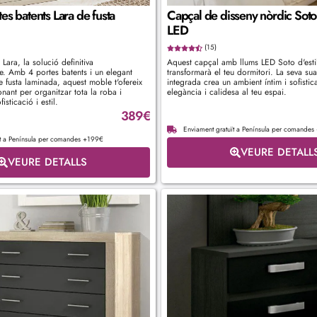
es batents Lara de fusta
Capçal de disseny nòrdic Sot
LED
(15)
Lara, la solució definitiva
Aquest capçal amb llums LED Soto d'esti
 Amb 4 portes batents i un elegant
transformarà el teu dormitori. La seva sua
 fusta laminada, aquest moble t'ofereix
integrada crea un ambient íntim i sofistic
nant per organitzar tota la roba i
elegància i calidesa al teu espai.
sticació i estil.
389
€
Enviament gratuït a Península per comande
ït a Península per comandes +199€
VEURE DETALL
VEURE DETALLS