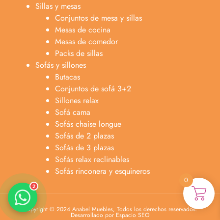
Sillas y mesas
Conjuntos de mesa y sillas
Mesas de cocina
Mesas de comedor
Packs de sillas
Sofás y sillones
Butacas
Conjuntos de sofá 3+2
Anabel
Sillones relax
Asesora venta
A
Sofá cama
Lun-dom 9:00am-10pm
Sofás chaise longue
Sofás de 2 plazas
Merche
Sofás de 3 plazas
Atención al cliente
M
Sofás relax reclinables
Lun-Sáb 10:00am-20:00pm
Sofás rinconera y esquineros
0
2
Copyright © 2024 Anabel Muebles, Todos los derechos reservados.
Desarrollado por Espacio SEO