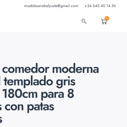
mueblesanabelyuste@gmail.com
+34 645 40 14 56
0
 comedor moderna
l templado gris
 180cm para 8
 con patas
s