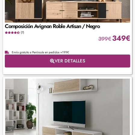
Composición Avignon Roble Artisan / Negro
(7)
349
€
399
€
Envío gratuito a Península en pedidos +199€
VER DETALLES