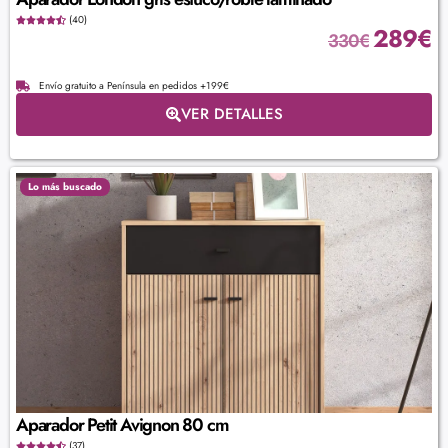
(40)
289
€
330
€
Envío gratuito a Península en pedidos +199€
VER DETALLES
Lo más buscado
Aparador Petit Avignon 80 cm
(37)