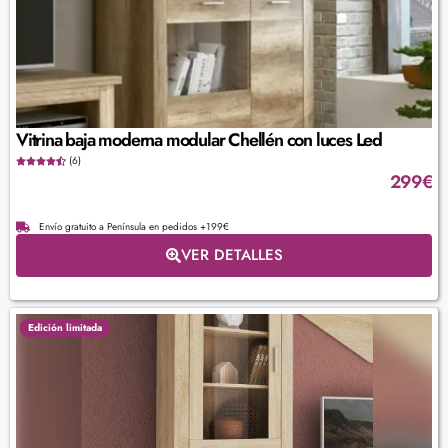
Vitrina baja moderna modular Chellén con luces Led
(6)
299
€
Envío gratuito a Península en pedidos +199€
VER DETALLES
Edición limitada