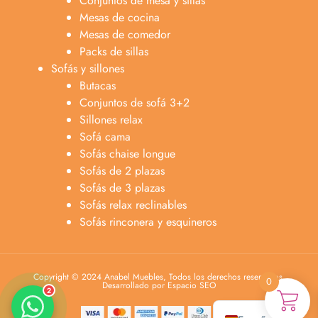
Conjuntos de mesa y sillas
Mesas de cocina
Mesas de comedor
Packs de sillas
Sofás y sillones
Butacas
Conjuntos de sofá 3+2
Sillones relax
Sofá cama
Sofás chaise longue
Anabel
Sofás de 2 plazas
Asesora venta
A
Sofás de 3 plazas
Lun-dom 9:00am-10pm
Sofás relax reclinables
Sofás rinconera y esquineros
Merche
Atención al cliente
M
Lun-Sáb 10:00am-20:00pm
Copyright © 2024 Anabel Muebles, Todos los derechos reservados.
0
Desarrollado por Espacio SEO
2
Català