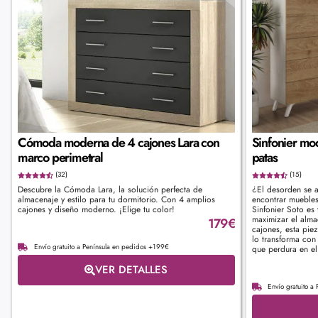
Cómoda moderna de 4 cajones Lara con
Sinfonier mo
marco perimetral
patas
(32)
(15)
Descubre la Cómoda Lara, la solución perfecta de
¿El desorden se a
almacenaje y estilo para tu dormitorio. Con 4 amplios
encontrar muebles
cajones y diseño moderno. ¡Elige tu color!
Sinfonier Soto es 
maximizar el alma
179
€
cajones, esta pie
lo transforma con 
Envío gratuito a Península en pedidos +199€
que perdura en el
VER DETALLES
Envío gratuito a