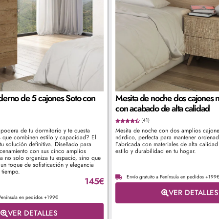
derno de 5 cajones Soto con
Mesita de noche dos cajones n
con acabado de alta calidad
(41)
podera de tu dormitorio y te cuesta
Mesita de noche con dos amplios cajone
 que combinen estilo y capacidad? El
nórdico, perfecta para mantener ordenad
tu solución definitiva. Diseñado para
Fabricada con materiales de alta calidad
cenamiento con sus cinco amplios
estilo y durabilidad en tu hogar.
za no solo organiza tu espacio, sino que
un toque de sofisticación y elegancia
 tiempo.
Envío gratuito a Península en pedidos +199
145
€
VER DETALLES
 Península en pedidos +199€
VER DETALLES