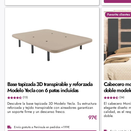
Favorito clientes
Base tapizada 3D transpirable y reforzada
Cabecero mo
Modelo Yecla con 6 patas incluidas
doble model
(15)
(34)
Descubre la base tapizada 3D Modelo Yecla. Su estructura
El cabecero Moni
reforzada y tejido transpirable con aireadores garantizan
elegante diseño m
un soporte firme y un descanso fresco.
calidad, es el re
doble.
97
€
Envío gratuito a Península en pedidos +199€