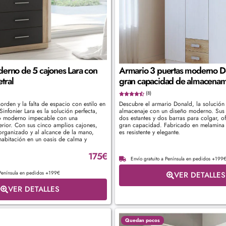
derno de 5 cajones Lara con
Armario 3 puertas moderno D
tral
gran capacidad de almacenam
(8)
rden y la falta de espacio con estilo en
Descubre el armario Donald, la solución
Sinfonier Lara es la solución perfecta,
almacenaje con un diseño moderno. Sus 
o moderno impecable con una
dos estantes y dos barras para colgar, o
erior. Con sus cinco amplios cajones,
gran capacidad. Fabricado en melamina 
rganizado y al alcance de la mano,
es resistente y elegante.
habitación en un oasis de calma y
175
€
Envío gratuito a Península en pedidos +199
 Península en pedidos +199€
VER DETALLES
VER DETALLES
Quedan pocos