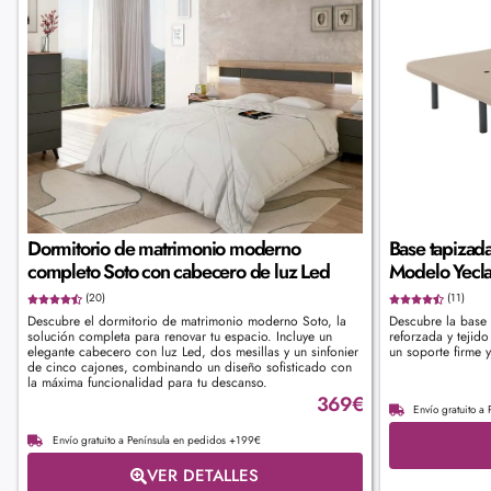
Dormitorio de matrimonio moderno
Base tapizada
completo Soto con cabecero de luz Led
Modelo Yecla 
(20)
(11)
Descubre el dormitorio de matrimonio moderno Soto, la
Descubre la base 
solución completa para renovar tu espacio. Incluye un
reforzada y tejido
elegante cabecero con luz Led, dos mesillas y un sinfonier
un soporte firme 
de cinco cajones, combinando un diseño sofisticado con
la máxima funcionalidad para tu descanso.
369
€
Envío gratuito a
Envío gratuito a Península en pedidos +199€
VER DETALLES