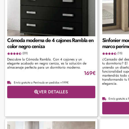
Cómoda moderna de 4 cajones Rambla en
Sinfonier mo
color negro ceniza
marco perime
(29)
(15)
Descubre la Cómoda Rambla. Con 4 cajones y un
¿Cansado del deso
elegante acabado en negro ceniza, es la solución de
tu dormitorio? El 
almacenaje perfecta para un dormitorio moderno.
uniendo un diseñ
funcionalidad sup
169
€
mantendrás todo o
transformando tu 
Envío gratuito a Península en pedidos +199€
elegancia.
VER DETALLES
Envío gratuito a