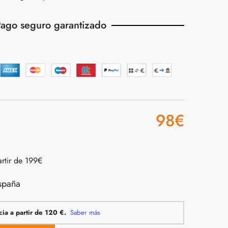
ago seguro garantizado
98
€
artir de 199€
spaña