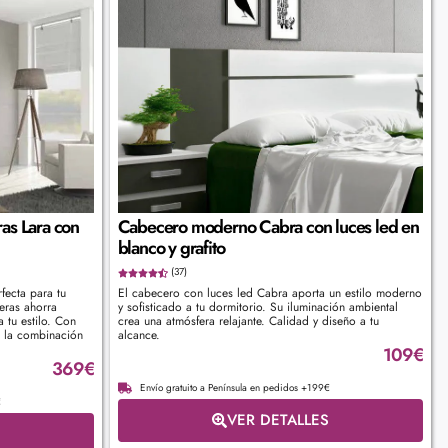
as Lara con
Cabecero moderno Cabra con luces led en
blanco y grafito
(37)
fecta para tu
El cabecero con luces led Cabra aporta un estilo moderno
eras ahorra
y sofisticado a tu dormitorio. Su iluminación ambiental
 tu estilo. Con
crea una atmósfera relajante. Calidad y diseño a tu
es la combinación
alcance.
109
€
369
€
Envío gratuito a Península en pedidos +199€
€
VER DETALLES