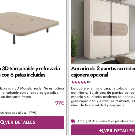
 3D transpirable y reforzada
Armario de 2 puertas correder
con 6 patas incluidas
cajonera opcional
(5)
tapizada 3D Modelo Yecla. Su estructura
Descubre el armario Lara, la solución per
 transpirable con aireadores garantizan
dormitorio. Su sistema de puertas corred
y un descanso fresco.
espacio y su diseño moderno se adapta a
gran capacidad y estructura resistente, 
97
€
ideal de funcionalidad y elegancia.
 Península en pedidos +199€
Envío gratuito a Península en pedidos +199
VER DETALLES
VER DETALLES