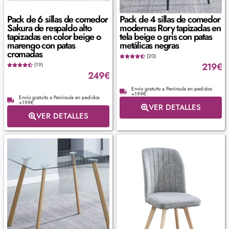
Pack de 6 sillas de comedor
Pack de 4 sillas de comedor
Sakura de respaldo alto
modernas Rory tapizadas en
tapizadas en color beige o
tela beige o gris con patas
marengo con patas
metálicas negras
cromadas
(20)
219
€
(19)
249
€
Envío gratuito a Península en pedidos
+199€
Envío gratuito a Península en pedidos
+199€
VER DETALLES
VER DETALLES