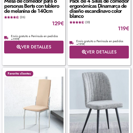
Mesa de comedor para 6
Pack de 4 Sillas de comedor
personas Berta con tablero
ergonómicas Dinamarca de
de melanina de 140cm
diseño escandinavo color
blanco
(26)
129
€
(33)
119
€
Envío gratuito a Península en pedidos
+199€
Envío gratuito a Península en pedidos
+199€
VER DETALLES
VER DETALLES
Favorito clientes