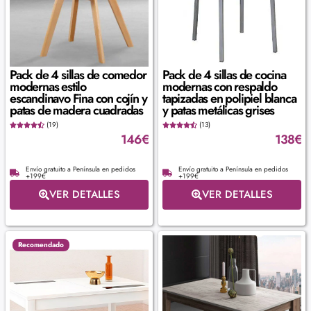
Pack de 4 sillas de comedor
Pack de 4 sillas de cocina
modernas estilo
modernas con respaldo
escandinavo Fina con cojín y
tapizadas en polipiel blanca
patas de madera cuadradas
y patas metálicas grises
(19)
(13)
146
€
138
€
Envío gratuito a Península en pedidos
Envío gratuito a Península en pedidos
+199€
+199€
VER DETALLES
VER DETALLES
Recomendado