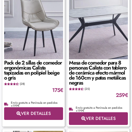
Pack de 2 sillas de comedor
Mesa de comedor para 8
ergonómicas Calista
personas Calista con tablero
tapizadas en polipiel beige
de cerámica efecto mármol
o gris
de 160cm y patas metálicas
negras
(28)
175
€
(25)
259
€
Envío gratuito a Península en pedidos
+199€
Envío gratuito a Península en pedidos
+199€
VER DETALLES
VER DETALLES