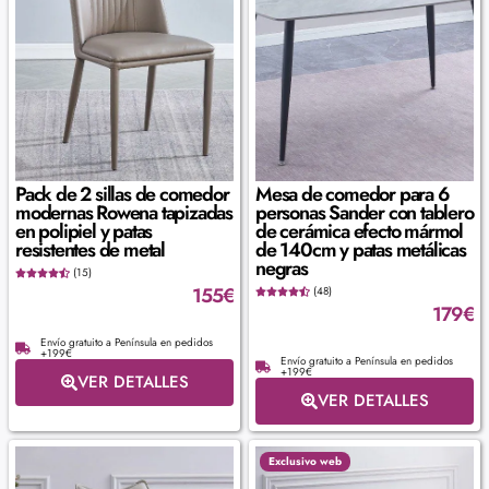
Pack de 2 sillas de comedor
Mesa de comedor para 6
modernas Rowena tapizadas
personas Sander con tablero
en polipiel y patas
de cerámica efecto mármol
resistentes de metal
de 140cm y patas metálicas
negras
(15)
155
€
(48)
179
€
Envío gratuito a Península en pedidos
+199€
Envío gratuito a Península en pedidos
+199€
VER DETALLES
VER DETALLES
Exclusivo web