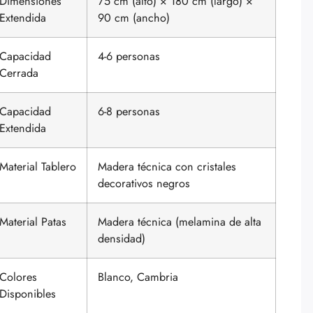
Dimensiones
75 cm (alto) × 180 cm (largo) ×
Extendida
90 cm (ancho)
Capacidad
4-6 personas
Cerrada
Capacidad
6-8 personas
Extendida
Material Tablero
Madera técnica con cristales
decorativos negros
Material Patas
Madera técnica (melamina de alta
densidad)
Colores
Blanco, Cambria
Disponibles