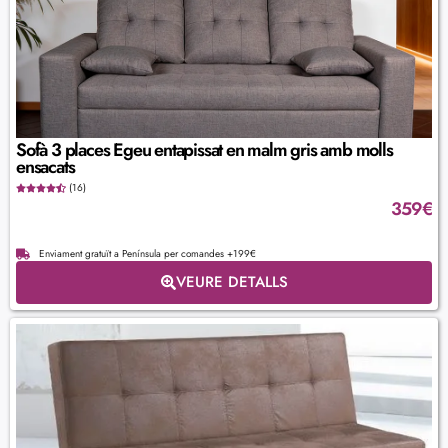
Sofà 3 places Egeu entapissat en malm gris amb molls
ensacats
(16)
359
€
Enviament gratuït a Península per comandes +199€
VEURE DETALLS