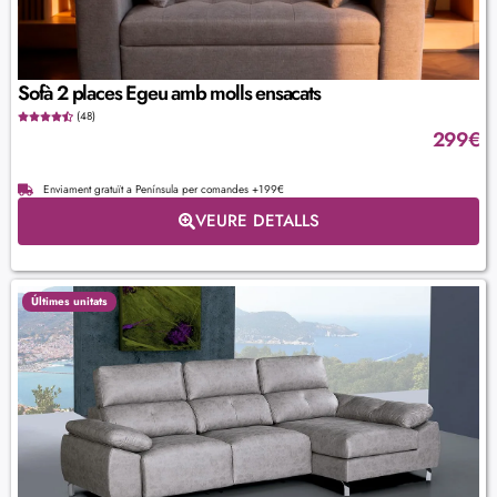
Sofà 2 places Egeu amb molls ensacats
(48)
299
€
Enviament gratuït a Península per comandes +199€
VEURE DETALLS
Últimes unitats