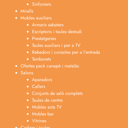
Sinfoniers
Miralls
Mobles auxiliars
Armaris sabaters
Escriptoris i taules destudi
Prestatgeries
Taules auxiliars i per a TV
Rebedors i consoles per a l'entrada
Tamborets
Ofertes pack canapè i matalàs
Salons
Aparadors
Cellers
Conjunts de saló complets
Taules de centre
Mobles sota TV
Mobles bar
Vitrines
Cadires i taules