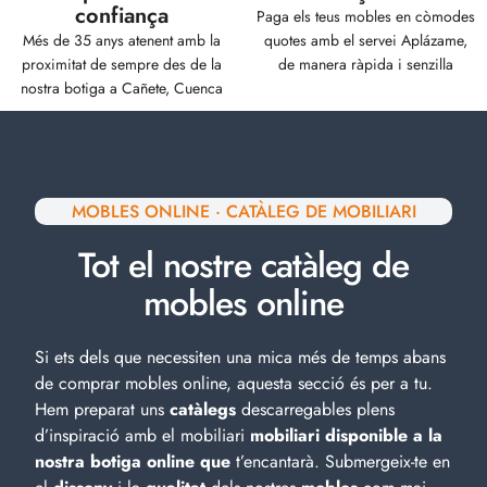
confiança
Paga els teus mobles en còmodes
Més de 35 anys atenent amb la
quotes amb el servei Aplázame,
proximitat de sempre des de la
de manera ràpida i senzilla
nostra botiga a Cañete, Cuenca
MOBLES ONLINE · CATÀLEG DE MOBILIARI
Tot el nostre catàleg de
mobles online
Si ets dels que necessiten una mica més de temps abans
de comprar mobles online, aquesta secció és per a tu.
Hem preparat uns
catàlegs
descarregables plens
d’inspiració amb el
mobiliari
mobiliari disponible a la
nostra botiga online que
t’encantarà. Submergeix-te en