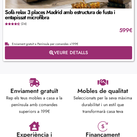
Sofà relax 3 places Madrid amb estructura de fusta i
entapissat microfibra
(24)
599
€
Enviament gratuït a Península per comandes +199€
VEURE DETALLS
Enviament gratuït
Mobles de qualitat
Rep els teus mobles a casa a la
Seleccionats per la seva màxima
península amb comandes
durabilitat i un estil que
superiors a 199€
transformarà casa teva
Experiència i
Finançament