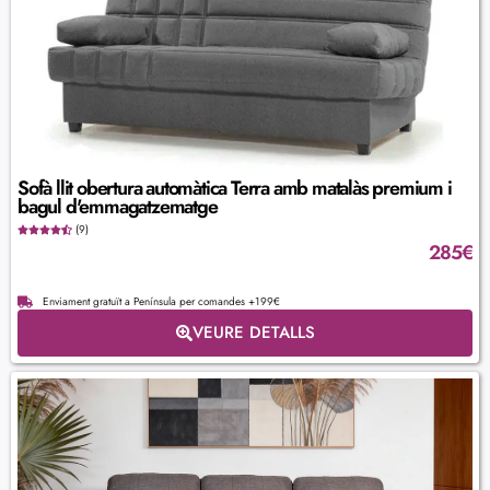
Sofà llit obertura automàtica Terra amb matalàs premium i
bagul d'emmagatzematge
(9)
285
€
Enviament gratuït a Península per comandes +199€
VEURE DETALLS