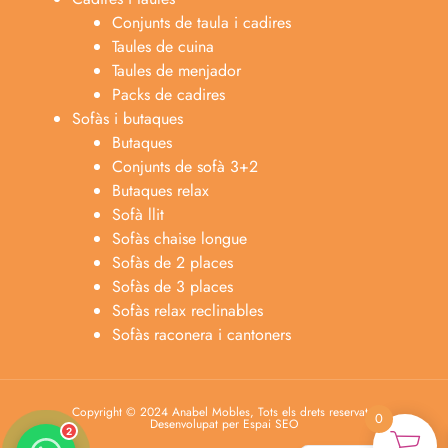
Conjunts de taula i cadires
Taules de cuina
Taules de menjador
Packs de cadires
Sofàs i butaques
Butaques
Conjunts de sofà 3+2
Butaques relax
Sofà llit
Sofàs chaise longue
Anabel
Sofàs de 2 places
Asesora venta
A
Sofàs de 3 places
Lun-dom 9:00am-10pm
Sofàs relax reclinables
Sofàs raconera i cantoners
Merche
Atención al cliente
M
Lun-Sáb 10:00am-20:00pm
Copyright © 2024 Anabel Mobles, Tots els drets reservats.
0
Desenvolupat per Espai SEO
2
Español