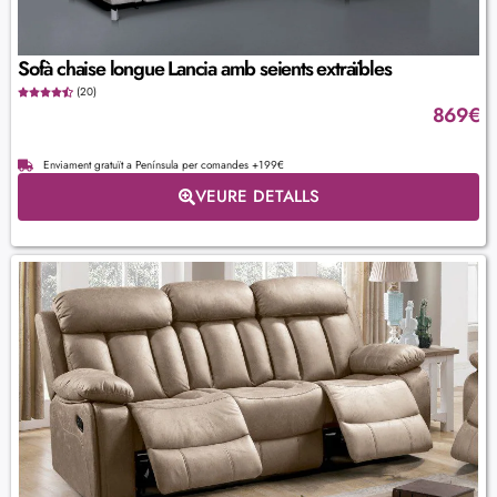
Sofà chaise longue Lancia amb seients extraïbles
(20)
869
€
Enviament gratuït a Península per comandes +199€
VEURE DETALLS