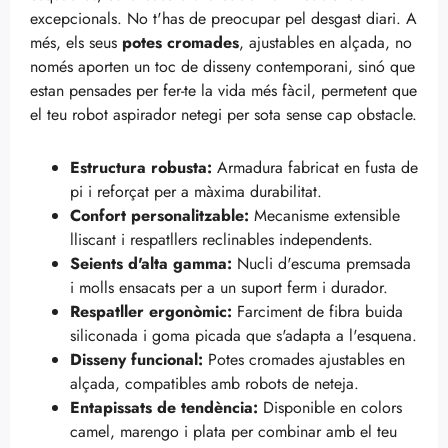
excepcionals. No t'has de preocupar pel desgast diari. A
més, els seus
potes cromades
, ajustables en alçada, no
només aporten un toc de disseny contemporani, sinó que
estan pensades per fer-te la vida més fàcil, permetent que
el teu robot aspirador netegi per sota sense cap obstacle.
Estructura robusta:
Armadura fabricat en fusta de
pi i reforçat per a màxima durabilitat.
Confort personalitzable:
Mecanisme extensible
lliscant i respatllers reclinables independents.
Seients d'alta gamma:
Nucli d'escuma premsada
i molls ensacats per a un suport ferm i durador.
Respatller ergonòmic:
Farciment de fibra buida
siliconada i goma picada que s'adapta a l'esquena.
Disseny funcional:
Potes cromades ajustables en
alçada, compatibles amb robots de neteja.
Entapissats de tendència:
Disponible en colors
camel, marengo i plata per combinar amb el teu