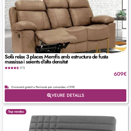
Sofà relax 3 places Memfis amb estructura de fusta
massissa i seients d'alta densitat
(11)
609
€
Enviament gratuït a Península per comandes +199€
VEURE DETALLS
Top vendes