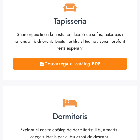
Tapisseria
Submergeix-te en la nostra col·lecció de sofàs, butaques i
sillons amb diferents teixits i estils. El teu nou seient preferit
t’està esperant!
Descarrega el catàleg PDF
Dormitoris
Explora el nostre catàleg de dormitoris: llits, armaris i
capçals ideals per al teu espai de descans.