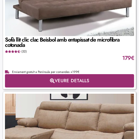
Sofà llit clic clac Beisbol amb entapissat de microfibra
cotonada
(32)
179
€
Enviament gratuït a Península per comandes +199€
VEURE DETALLS