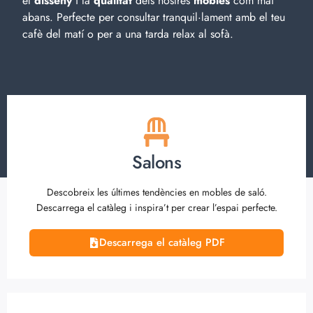
el
disseny
i la
qualitat
dels nostres
mobles
com mai
abans. Perfecte per consultar tranquil·lament amb el teu
cafè del matí o per a una tarda relax al sofà.
Salons
Descobreix les últimes tendències en mobles de saló.
Descarrega el catàleg i inspira’t per crear l’espai perfecte.
Descarrega el catàleg PDF