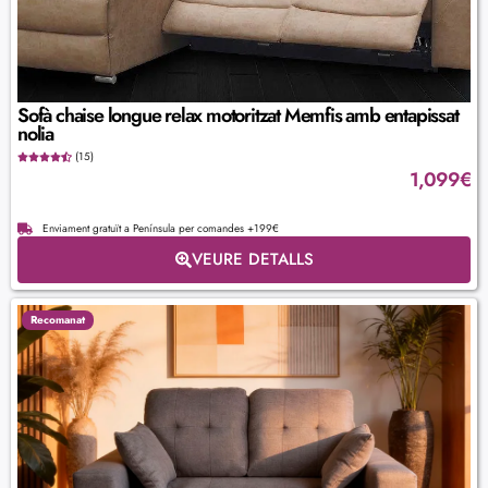
Sofà chaise longue relax motoritzat Memfis amb entapissat
nolia
(15)
1,099
€
Enviament gratuït a Península per comandes +199€
VEURE DETALLS
Recomanat