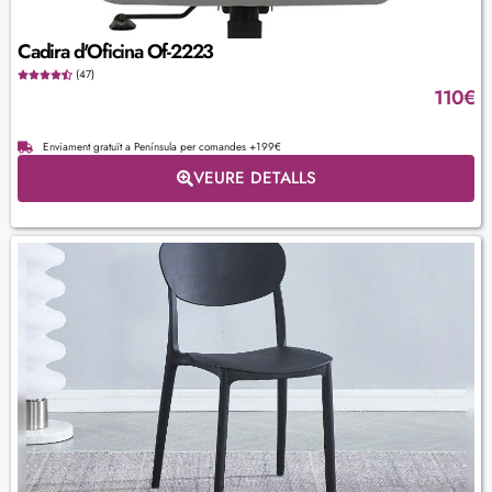
Cadira d'Oficina Of-2223
(47)
110
€
Enviament gratuït a Península per comandes +199€
VEURE DETALLS