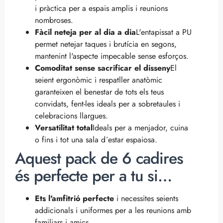
i pràctica per a espais amplis i reunions
nombroses.
Fàcil neteja per al dia a dia
L'entapissat a PU
permet netejar taques i brutícia en segons,
mantenint l'aspecte impecable sense esforços.
Comoditat sense sacrificar el disseny
El
seient ergonòmic i respatller anatòmic
garanteixen el benestar de tots els teus
convidats, fent-les ideals per a sobretaules i
celebracions llargues.
Versatilitat total
Ideals per a menjador, cuina
o fins i tot una sala d´estar espaiosa.
Aquest pack de 6 cadires
és perfecte per a tu si…
Ets l'amfitrió perfecte
i necessites seients
addicionals i uniformes per a les reunions amb
familiars i amics.