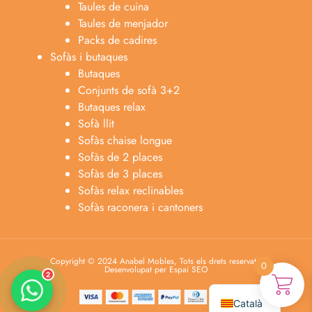
Taules de cuina
Taules de menjador
Packs de cadires
Sofàs i butaques
Butaques
Conjunts de sofà 3+2
Butaques relax
Sofà llit
Sofàs chaise longue
Anabel
Sofàs de 2 places
Asesora venta
A
Sofàs de 3 places
Lun-dom 9:00am-10pm
Sofàs relax reclinables
Sofàs raconera i cantoners
Merche
Atención al cliente
M
Lun-Sáb 10:00am-20:00pm
Copyright © 2024 Anabel Mobles, Tots els drets reservats.
0
Desenvolupat per Espai SEO
2
Español
Català