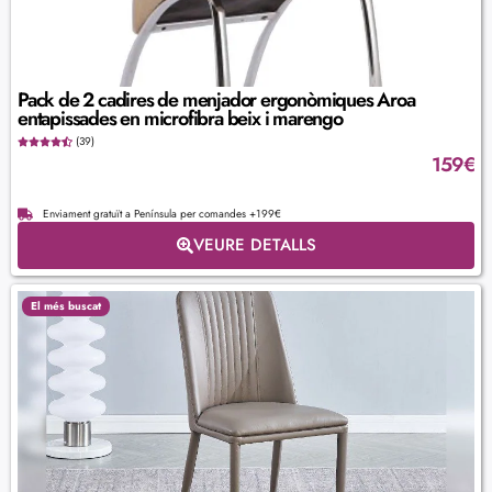
Pack de 2 cadires de menjador ergonòmiques Aroa
entapissades en microfibra beix i marengo
(39)
159
€
Enviament gratuït a Península per comandes +199€
VEURE DETALLS
El més buscat