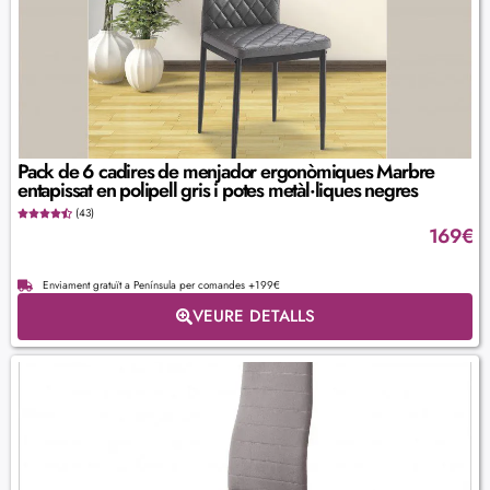
Pack de 6 cadires de menjador ergonòmiques Marbre
entapissat en polipell gris i potes metàl·liques negres
(43)
169
€
Enviament gratuït a Península per comandes +199€
VEURE DETALLS