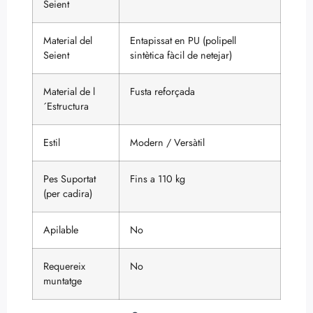
Seient
Material del
Entapissat en PU (polipell
Seient
sintètica fàcil de netejar)
Material de l
Fusta reforçada
´Estructura
Estil
Modern / Versàtil
Pes Suportat
Fins a 110 kg
(per cadira)
Apilable
No
Requereix
No
muntatge