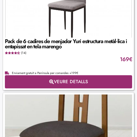
Pack de 6 cadires de menjador Yuri estructura metàl·lica i
entapissat en tela marengo
(14)
169
€
Enviament gratuït a Península per comandes +199€
VEURE DETALLS