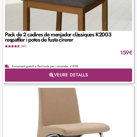
Pack de 2 cadires de menjador clàssiques K2003
respatller i potes de fusta cirerer
(41)
159
€
Enviament gratuït a Península per comandes +199€
VEURE DETALLS