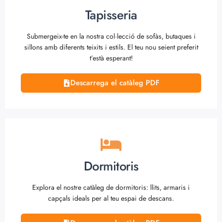
Tapisseria
Submergeix-te en la nostra col·lecció de sofàs, butaques i
sillons amb diferents teixits i estils. El teu nou seient preferit
t’està esperant!
Descarrega el catàleg PDF
Dormitoris
Explora el nostre catàleg de dormitoris: llits, armaris i
capçals ideals per al teu espai de descans.