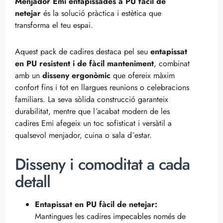
Menjador Emi entapissades a PU fàcil de
netejar
és la solució pràctica i estètica que
transforma el teu espai.
Aquest pack de cadires destaca pel seu
entapissat
en PU resistent i de fàcil manteniment
, combinat
amb un
disseny ergonòmic
que ofereix màxim
confort fins i tot en llargues reunions o celebracions
familiars. La seva sòlida construcció garanteix
durabilitat, mentre que l´acabat modern de les
cadires Emi afegeix un toc sofisticat i versàtil a
qualsevol menjador, cuina o sala d´estar.
Disseny i comoditat a cada
detall
Entapissat en PU fàcil de netejar:
Mantingues les cadires impecables només de