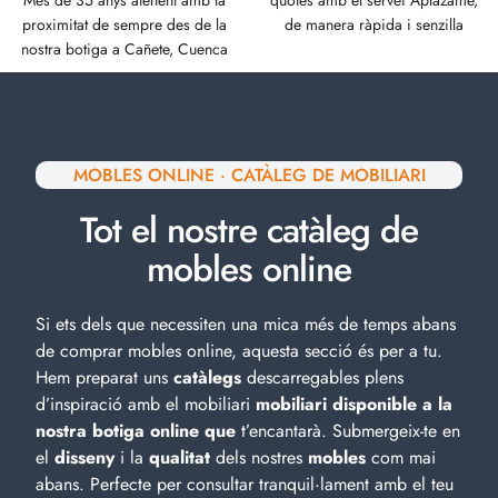
Més de 35 anys atenent amb la
quotes amb el servei Aplázame,
proximitat de sempre des de la
de manera ràpida i senzilla
nostra botiga a Cañete, Cuenca
MOBLES ONLINE · CATÀLEG DE MOBILIARI
Tot el nostre catàleg de
mobles online
Si ets dels que necessiten una mica més de temps abans
de comprar mobles online, aquesta secció és per a tu.
Hem preparat uns
catàlegs
descarregables plens
d’inspiració amb el
mobiliari
mobiliari disponible a la
nostra botiga online que
t’encantarà. Submergeix-te en
el
disseny
i la
qualitat
dels nostres
mobles
com mai
abans. Perfecte per consultar tranquil·lament amb el teu