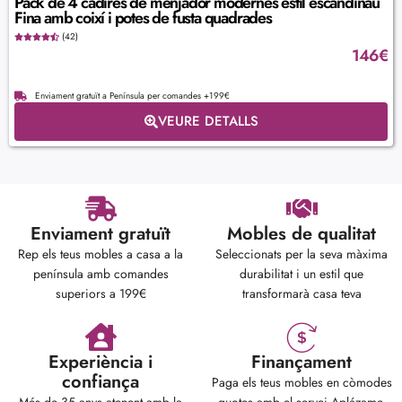
Pack de 4 cadires de menjador modernes estil escandinau
Fina amb coixí i potes de fusta quadrades
(42)
146
€
Enviament gratuït a Península per comandes +199€
VEURE DETALLS
Enviament gratuït
Mobles de qualitat
Rep els teus mobles a casa a la
Seleccionats per la seva màxima
península amb comandes
durabilitat i un estil que
superiors a 199€
transformarà casa teva
Experiència i
Finançament
confiança
Paga els teus mobles en còmodes