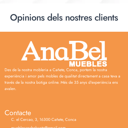
Opinions dels nostres clients
Des de la nostra mobleria a Cañete, Conca, portem la nostra
experiència i amor pels mobles de qualitat directament a casa teva a
través de la nostra botiga online. Més de 35 anys d'experiència ens
avalen.
Contacte
C. el Cercao, 3, 16300 Cañete, Conca
mueblesanabelyuste@gmail.com