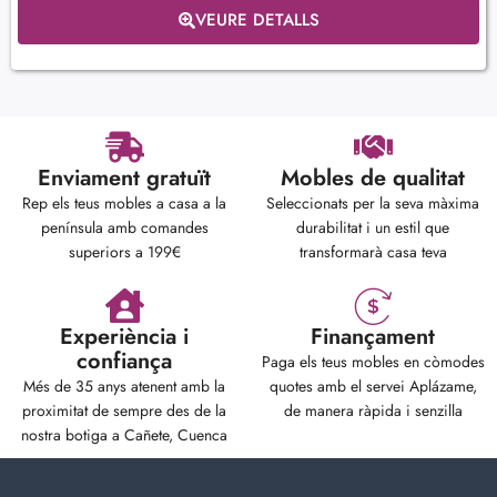
VEURE DETALLS
Enviament gratuït
Mobles de qualitat
Rep els teus mobles a casa a la
Seleccionats per la seva màxima
península amb comandes
durabilitat i un estil que
superiors a 199€
transformarà casa teva
Experiència i
Finançament
confiança
Paga els teus mobles en còmodes
Més de 35 anys atenent amb la
quotes amb el servei Aplázame,
proximitat de sempre des de la
de manera ràpida i senzilla
nostra botiga a Cañete, Cuenca