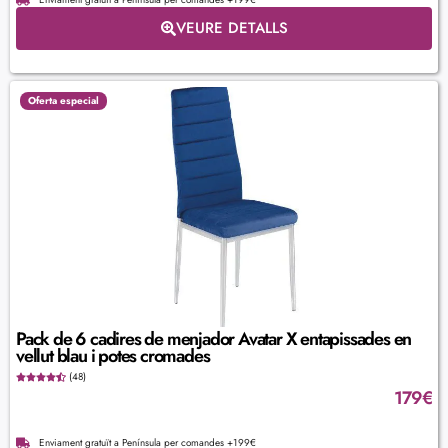
VEURE DETALLS
Oferta especial
Pack de 6 cadires de menjador Avatar X entapissades en
vellut blau i potes cromades
(48)
179
€
Enviament gratuït a Península per comandes +199€