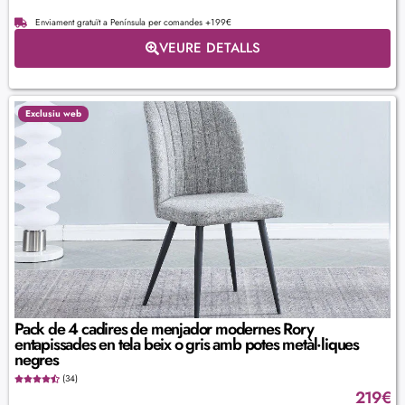
Enviament gratuït a Península per comandes +199€
VEURE DETALLS
Exclusiu web
Pack de 4 cadires de menjador modernes Rory
entapissades en tela beix o gris amb potes metàl·liques
negres
(34)
219
€