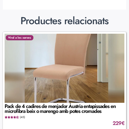
Productes relacionats
Viral a les xarxes
Pack de 4 cadires de menjador Àustria entapissades en
microfibra beix o marengo amb potes cromades
(45)
229
€