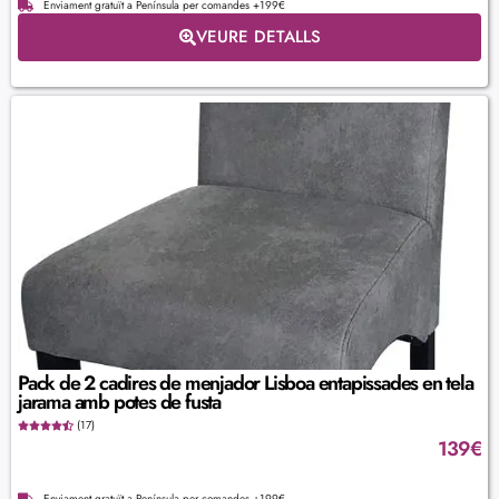
Enviament gratuït a Península per comandes +199€
VEURE DETALLS
Pack de 2 cadires de menjador Lisboa entapissades en tela
jarama amb potes de fusta
(17)
139
€
Enviament gratuït a Península per comandes +199€