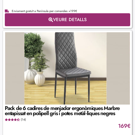
Enviament gratuït a Península per comandes +199€
VEURE DETALLS
Pack de 6 cadires de menjador ergonòmiques Marbre
entapissat en polipell gris i potes metàl·liques negres
(14)
169
€