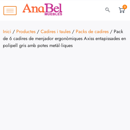
0
Inici
/
Productes
/
Cadires i taules
/
Packs de cadires
/ Pack
de 6 cadires de menjador ergonòmiques Axiss entapissades en
polipell gris amb potes metàl·liques