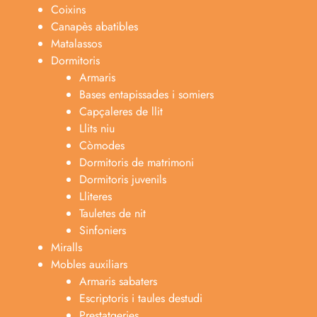
Coixins
Canapès abatibles
Matalassos
Dormitoris
Armaris
Bases entapissades i somiers
Capçaleres de llit
Llits niu
Còmodes
Dormitoris de matrimoni
Dormitoris juvenils
Lliteres
Tauletes de nit
Sinfoniers
Miralls
Mobles auxiliars
Armaris sabaters
Escriptoris i taules destudi
Prestatgeries