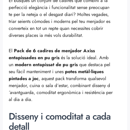
Et busques un conjunt de cadires que combini a la
perfecció elegància i funcionalitat sense preocupar-
te per la neteja o el desgast diari? Moltes vegades,
triar seients còmodes i moderns pel teu menjador es
converteix en tot un repte quan necessites cobrir
diverses places ia més vols durabilitat.
El
Pack de 6 cadires de menjador Axiss
entapissades en pu gris
és la solució ideal. Amb
un
modern entapissat de pu gris
que destaca pel
seu fàcil manteniment i unes
potes metàl·liques
pintades a joc
, aquest pack transforma qualsevol
menjador, cuina o sala d´estar, combinant disseny d
´avantguarda, comoditat ergonòmica i resistència per
al dia a dia.
Disseny i comoditat a cada
detall