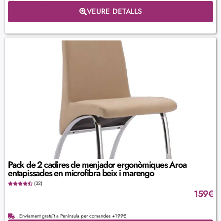
VEURE DETALLS
Pack de 2 cadires de menjador ergonòmiques Aroa
entapissades en microfibra beix i marengo
(32)
159
€
Enviament gratuït a Península per comandes +199€