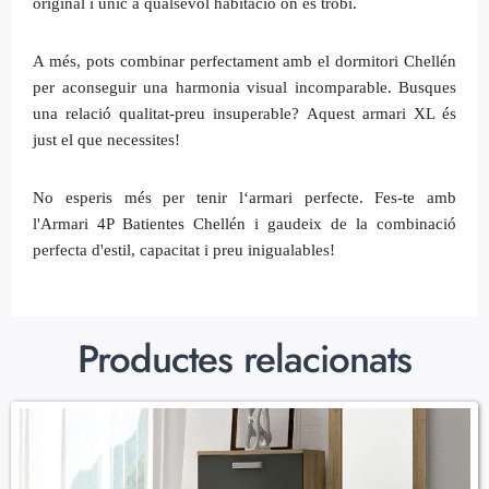
original i únic a qualsevol habitació on es trobi.
A més, pots combinar perfectament amb el dormitori Chellén
per aconseguir una harmonia visual incomparable. Busques
una relació qualitat-preu insuperable? Aquest armari XL és
just el que necessites!
No esperis més per tenir lʻarmari perfecte. Fes-te amb
l'Armari 4P Batientes Chellén i gaudeix de la combinació
perfecta d'estil, capacitat i preu inigualables!
Productes relacionats