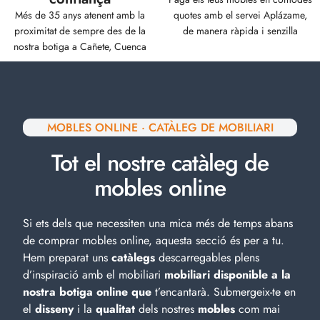
Més de 35 anys atenent amb la
quotes amb el servei Aplázame,
proximitat de sempre des de la
de manera ràpida i senzilla
nostra botiga a Cañete, Cuenca
MOBLES ONLINE · CATÀLEG DE MOBILIARI
Tot el nostre catàleg de
mobles online
Si ets dels que necessiten una mica més de temps abans
de comprar mobles online, aquesta secció és per a tu.
Hem preparat uns
catàlegs
descarregables plens
d’inspiració amb el
mobiliari
mobiliari disponible a la
nostra botiga online que
t’encantarà. Submergeix-te en
el
disseny
i la
qualitat
dels nostres
mobles
com mai