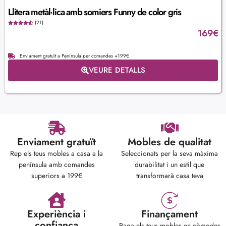
Llitera metàl·lica amb somiers Funny de color gris
(21)
169
€
Enviament gratuït a Península per comandes +199€
VEURE DETALLS
Enviament gratuït
Mobles de qualitat
Rep els teus mobles a casa a la
Seleccionats per la seva màxima
península amb comandes
durabilitat i un estil que
superiors a 199€
transformarà casa teva
Experiència i
Finançament
confiança
Paga els teus mobles en còmodes