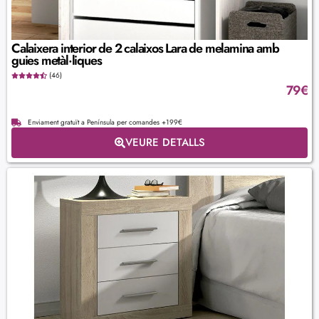
Calaixera interior de 2 calaixos Lara de melamina amb
guies metàl·liques
(46)
79
€
Enviament gratuït a Península per comandes +199€
VEURE DETALLS