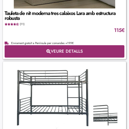
Tauleta de nit moderna tres calaixos Lara amb estructura
robusta
(11)
115
€
Enviament gratuït a Península per comandes +199€
VEURE DETALLS