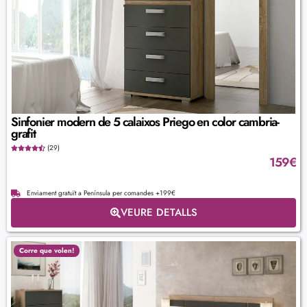
Sinfonier modern de 5 calaixos Priego en color cambria-
grafit
(29)
159
€
Enviament gratuït a Península per comandes +199€
VEURE DETALLS
Corre que volen!