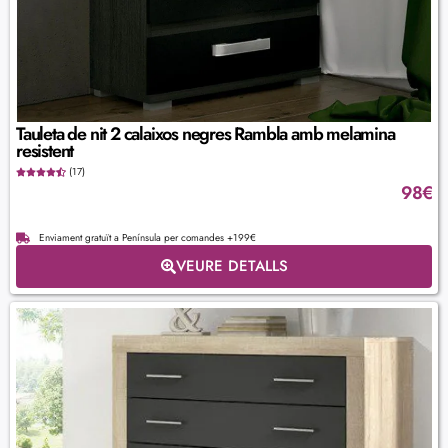
Tauleta de nit 2 calaixos negres Rambla amb melamina
resistent
(17)
98
€
Enviament gratuït a Península per comandes +199€
VEURE DETALLS