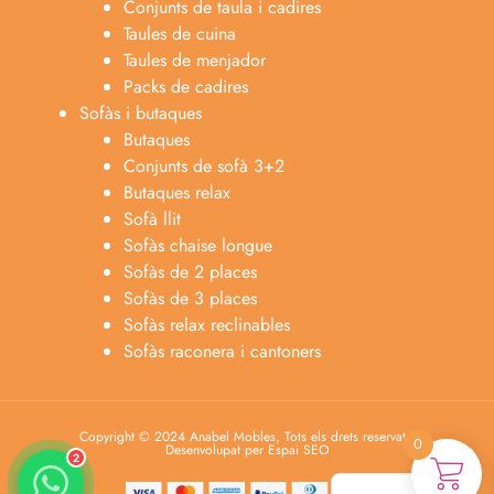
Conjunts de taula i cadires
Taules de cuina
Taules de menjador
Packs de cadires
Sofàs i butaques
Butaques
Conjunts de sofà 3+2
Butaques relax
Sofà llit
Sofàs chaise longue
Anabel
Sofàs de 2 places
Asesora venta
A
Sofàs de 3 places
Lun-dom 9:00am-10pm
Sofàs relax reclinables
Sofàs raconera i cantoners
Merche
Atención al cliente
M
Lun-Sáb 10:00am-20:00pm
Copyright © 2024 Anabel Mobles, Tots els drets reservats.
0
Desenvolupat per Espai SEO
2
Español