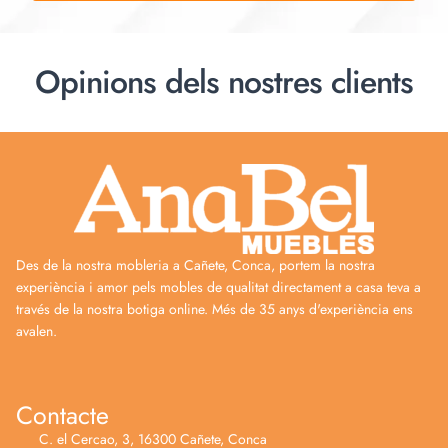
Opinions dels nostres clients
Des de la nostra mobleria a Cañete, Conca, portem la nostra
experiència i amor pels mobles de qualitat directament a casa teva a
través de la nostra botiga online. Més de 35 anys d'experiència ens
avalen.
Contacte
C. el Cercao, 3, 16300 Cañete, Conca