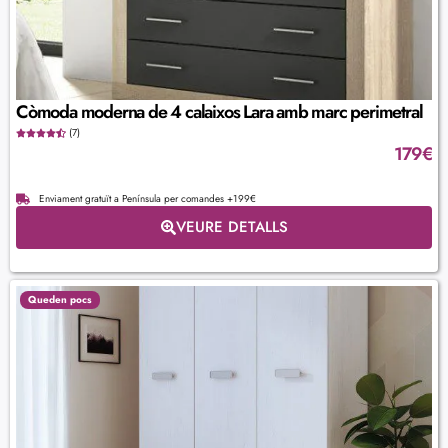
Còmoda moderna de 4 calaixos Lara amb marc perimetral
(7)
179
€
Enviament gratuït a Península per comandes +199€
VEURE DETALLS
Queden pocs