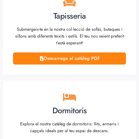
Tapisseria
Submergeix-te en la nostra col·lecció de sofàs, butaques i
sillons amb diferents teixits i estils. El teu nou seient preferit
t’està esperant!
Descarrega el catàleg PDF
Dormitoris
Explora el nostre catàleg de dormitoris: llits, armaris i
capçals ideals per al teu espai de descans.