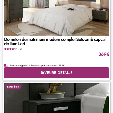
Dormitori de matrimoni modern complet Soto amb capçal
de llum Led
(16)
369
€
Enviament gratuït a Península per comandes +199€
VEURE DETALLS
Estoc baix