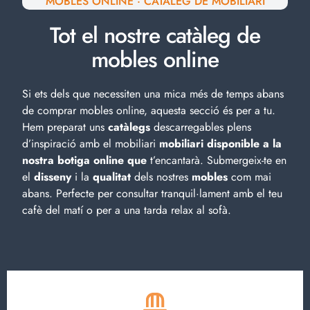
MOBLES ONLINE · CATÀLEG DE MOBILIARI
Tot el nostre catàleg de
mobles online
Si ets dels que necessiten una mica més de temps abans
de comprar mobles online, aquesta secció és per a tu.
Hem preparat uns
catàlegs
descarregables plens
d’inspiració amb el
mobiliari
mobiliari disponible a la
nostra botiga online que
t’encantarà. Submergeix-te en
el
disseny
i la
qualitat
dels nostres
mobles
com mai
abans. Perfecte per consultar tranquil·lament amb el teu
cafè del matí o per a una tarda relax al sofà.