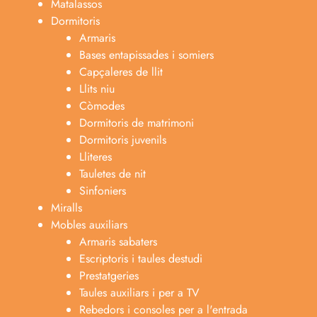
Matalassos
Dormitoris
Armaris
Bases entapissades i somiers
Capçaleres de llit
Llits niu
Còmodes
Dormitoris de matrimoni
Dormitoris juvenils
Lliteres
Tauletes de nit
Sinfoniers
Miralls
Mobles auxiliars
Armaris sabaters
Escriptoris i taules destudi
Prestatgeries
Taules auxiliars i per a TV
Rebedors i consoles per a l'entrada