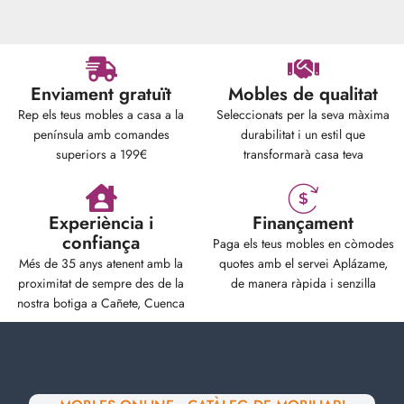
Enviament gratuït
Mobles de qualitat
Rep els teus mobles a casa a la
Seleccionats per la seva màxima
península amb comandes
durabilitat i un estil que
superiors a 199€
transformarà casa teva
Experiència i
Finançament
confiança
Paga els teus mobles en còmodes
Més de 35 anys atenent amb la
quotes amb el servei Aplázame,
proximitat de sempre des de la
de manera ràpida i senzilla
nostra botiga a Cañete, Cuenca