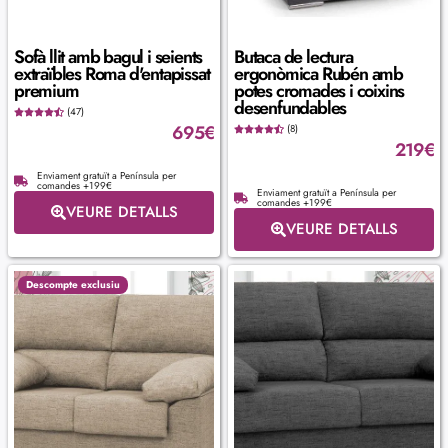
Sofà llit amb bagul i seients
Butaca de lectura
extraïbles Roma d'entapissat
ergonòmica Rubén amb
premium
potes cromades i coixins
desenfundables
(47)
695
€
(8)
219
€
Enviament gratuït a Península per
comandes +199€
Enviament gratuït a Península per
comandes +199€
VEURE DETALLS
VEURE DETALLS
Descompte exclusiu