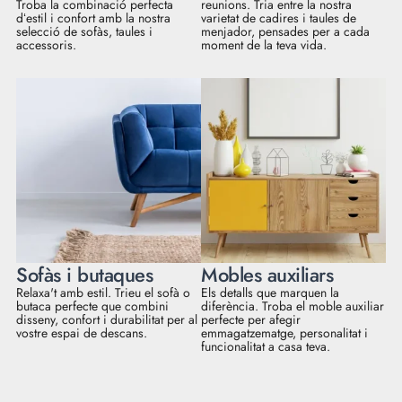
Troba la combinació perfecta
reunions. Tria entre la nostra
dʻestil i confort amb la nostra
varietat de cadires i taules de
selecció de sofàs, taules i
menjador, pensades per a cada
accessoris.
moment de la teva vida.
Sofàs i butaques
Mobles auxiliars
Relaxa't amb estil. Trieu el sofà o
Els detalls que marquen la
butaca perfecte que combini
diferència. Troba el moble auxiliar
disseny, confort i durabilitat per al
perfecte per afegir
vostre espai de descans.
emmagatzematge, personalitat i
funcionalitat a casa teva.