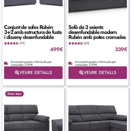
Conjunt de sofes Rubén
Sofà de 3 seients
3+2 amb estructura de fusta
desenfundable modern
i disseny desenfundable
Rubén amb potes cromades
(19)
(20)
499
€
339
€
Enviament gratuït a Península per
Enviament gratuït a Península per
comandes +199€
comandes +199€
VEURE DETALLS
VEURE DETALLS
Estoc baix