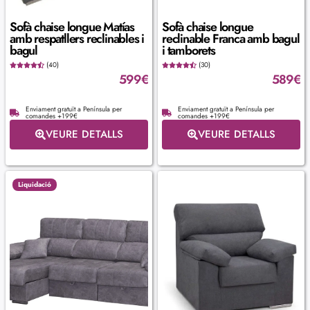
Sofà chaise longue Matías
Sofà chaise longue
amb respatllers reclinables i
reclinable Franca amb bagul
bagul
i tamborets
(40)
(30)
599
€
589
€
Enviament gratuït a Península per
Enviament gratuït a Península per
comandes +199€
comandes +199€
VEURE DETALLS
VEURE DETALLS
Liquidació