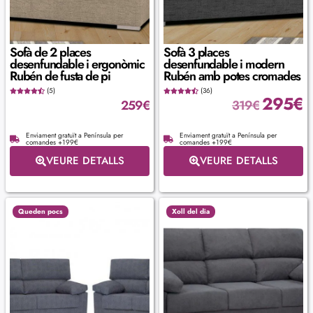
Sofà de 2 places
Sofà 3 places
desenfundable i ergonòmic
desenfundable i modern
Rubén de fusta de pi
Rubén amb potes cromades
(5)
(36)
295
€
259
€
319
€
Enviament gratuït a Península per
Enviament gratuït a Península per
comandes +199€
comandes +199€
VEURE DETALLS
VEURE DETALLS
Queden pocs
Xoll del dia