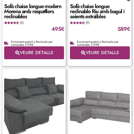
Sofà chaise longue modern
Sofà chaise longue
Morena amb respatllers
reclinable Riu amb bagul i
reclinables
seients extraïbles
(5)
(9)
495
€
589
€
Enviament gratuït a Península per
Enviament gratuït a Península per
comandes +199€
comandes +199€
VEURE DETALLS
VEURE DETALLS