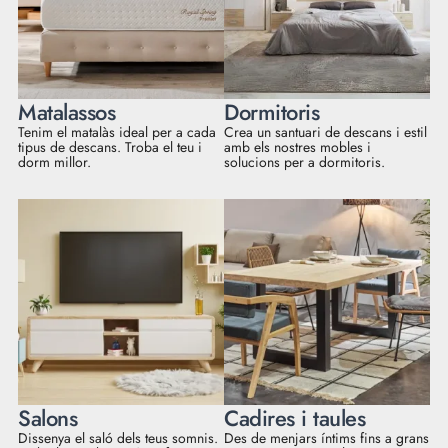
Matalassos
Dormitoris
Tenim el matalàs ideal per a cada
Crea un santuari de descans i estil
tipus de descans. Troba el teu i
amb els nostres mobles i
dorm millor.
solucions per a dormitoris.
Salons
Cadires i taules
Dissenya el saló dels teus somnis.
Des de menjars íntims fins a grans