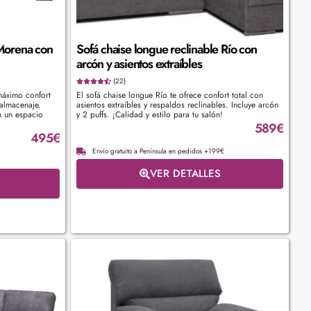
Morena con
Sofá chaise longue reclinable Río con
arcón y asientos extraíbles
(22)
máximo confort
El sofá chaise longue Río te ofrece confort total con
 almacenaje.
asientos extraíbles y respaldos reclinables. Incluye arcón
n un espacio
y 2 puffs. ¡Calidad y estilo para tu salón!
589
€
495
€
Envío gratuito a Península en pedidos +199€
€
VER DETALLES