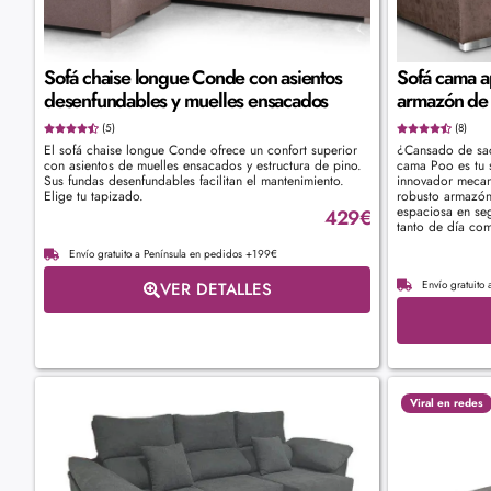
Sofá chaise longue Conde con asientos
Sofá cama ap
desenfundables y muelles ensacados
armazón de
(5)
(8)
El sofá chaise longue Conde ofrece un confort superior
¿Cansado de sacr
con asientos de muelles ensacados y estructura de pino.
cama Poo es tu s
Sus fundas desenfundables facilitan el mantenimiento.
innovador mecan
Elige tu tapizado.
robusto armazón
espaciosa en se
429
€
tanto de día co
Envío gratuito a Península en pedidos +199€
Envío gratuito
VER DETALLES
Viral en redes