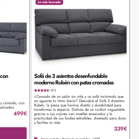
Lo más buscado
 con
Sofá de 3 asientos desenfundable
moderno Rubén con patas cromadas
(21)
¿Cansado de un salón sin vida y un sofá incómodo que
no aguanta tu ritmo diario? Descubre el Sofá 3 Asientos
e y cómodo, con
Rubén, la pieza que fusiona diseño y durabilidad para
nalizados.
transformar tu espacio. Disfruta de un confort inigualable
499
€
gracias a sus cojines con muelles ensacados y la
practicidad de sus fundas extraíbles, diseñado para durar
y facilitar tu vida.
€
339
€
Envío gratuito a Península en pedidos +199€