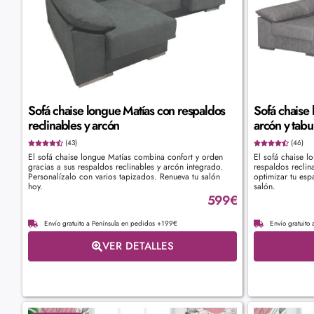
Sofá chaise longue Matías con respaldos
Sofá chaise 
reclinables y arcón
arcón y tabu
(43)
(46)
El sofá chaise longue Matías combina confort y orden
El sofá chaise l
gracias a sus respaldos reclinables y arcón integrado.
respaldos reclin
Personalízalo con varios tapizados. Renueva tu salón
optimizar tu esp
hoy.
salón.
599
€
Envío gratuito a Península en pedidos +199€
Envío gratuito
VER DETALLES