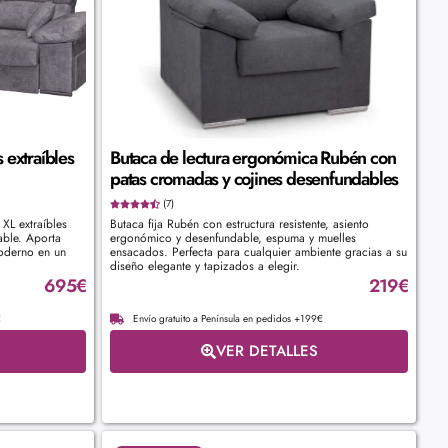
 extraíbles
Butaca de lectura ergonómica Rubén con
patas cromadas y cojines desenfundables
(7)
XL extraíbles
Butaca fija Rubén con estructura resistente, asiento
able. Aporta
ergonómico y desenfundable, espuma y muelles
oderno en un
ensacados. Perfecta para cualquier ambiente gracias a su
diseño elegante y tapizados a elegir.
695
€
219
€
€
Envío gratuito a Península en pedidos +199€
VER DETALLES