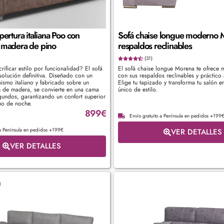
ertura italiana Poo con
Sofá chaise longue moderno 
 madera de pino
respaldos reclinables
(31)
ificar estilo por funcionalidad? El sofá
El sofá chaise longue Morena te ofrece 
olución definitiva. Diseñado con un
con sus respaldos reclinables y práctico
ismo italiano y fabricado sobre un
Elige tu tapizado y transforma tu salón e
 de madera, se convierte en una cama
único de estilo.
gundos, garantizando un confort superior
mo de noche.
899
€
Envío gratuito a Península en pedidos +199
 a Península en pedidos +199€
VER DETALLES
VER DETALLES