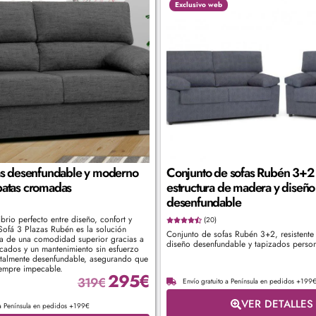
Exclusivo web
as desenfundable y moderno
Conjunto de sofas Rubén 3+2
atas cromadas
estructura de madera y diseño
desenfundable
brio perfecto entre diseño, confort y
(20)
Sofá 3 Plazas Rubén es la solución
Conjunto de sofas Rubén 3+2, resistent
ruta de una comodidad superior gracias a
diseño desenfundable y tapizados perso
cados y un mantenimiento sin esfuerzo
otalmente desenfundable, asegurando que
iempre impecable.
295
€
319
€
Envío gratuito a Península en pedidos +199
VER DETALLES
 a Península en pedidos +199€