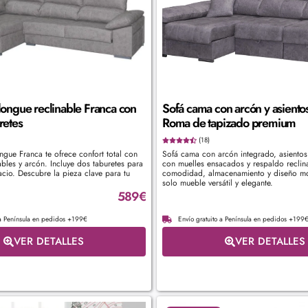
longue reclinable Franca con
Sofá cama con arcón y asientos
retes
Roma de tapizado premium
(18)
ongue Franca te ofrece confort total con
Sofá cama con arcón integrado, asientos 
ables y arcón. Incluye dos taburetes para
con muelles ensacados y respaldo reclin
acio. Descubre la pieza clave para tu
comodidad, almacenamiento y diseño m
solo mueble versátil y elegante.
589
€
 a Península en pedidos +199€
Envío gratuito a Península en pedidos +199
VER DETALLES
VER DETALLES