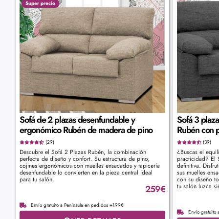
Super precio
Sofá de 2 plazas desenfundable y
Sofá 3 plaz
ergonómico Rubén de madera de pino
Rubén con p
(29)
(39)
Descubre el Sofá 2 Plazas Rubén, la combinación
¿Buscas el equili
perfecta de diseño y confort. Su estructura de pino,
practicidad? El 
cojines ergonómicos con muelles ensacados y tapicería
definitiva. Disf
desenfundable lo convierten en la pieza central ideal
sus muelles ensa
para tu salón.
con su diseño t
tu salón luzca s
259
€
Envío gratuito a Península en pedidos +199€
Envío gratuito