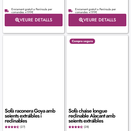
Enviament gratuït a Península per
Enviament gratuït a Península per
comandes +199€
comandes +199€
VEURE DETALLS
VEURE DETALLS
Compra segura
Sofà raconera Goya amb
Sofà chaise longue
seients extraïbles i
reclinable Alacant amb
reclinables
seients extraïbles
(27)
(28)