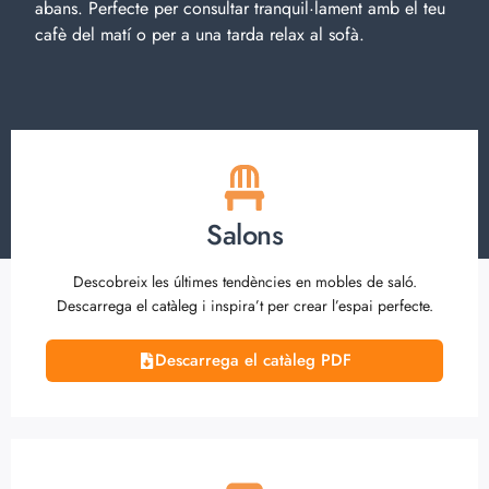
d’inspiració amb el
mobiliari
mobiliari disponible a la
nostra botiga online que
t’encantarà. Submergeix-te en
el
disseny
i la
qualitat
dels nostres
mobles
com mai
abans. Perfecte per consultar tranquil·lament amb el teu
cafè del matí o per a una tarda relax al sofà.
Salons
Descobreix les últimes tendències en mobles de saló.
Descarrega el catàleg i inspira’t per crear l’espai perfecte.
Descarrega el catàleg PDF