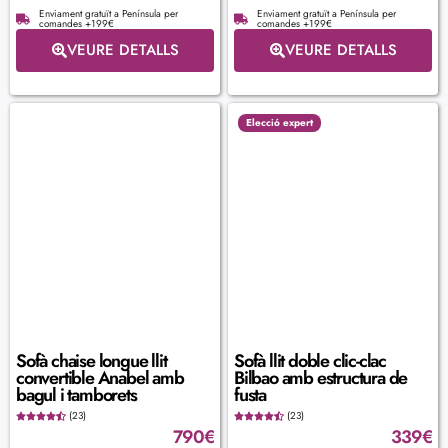
Enviament gratuït a Península per
Enviament gratuït a Península per
comandes +199€
comandes +199€
VEURE DETALLS
VEURE DETALLS
Elecció expert
Sofà chaise longue llit
Sofà llit doble clic-clac
convertible Anabel amb
Bilbao amb estructura de
bagul i tamborets
fusta
(23)
(23)
790
€
339
€