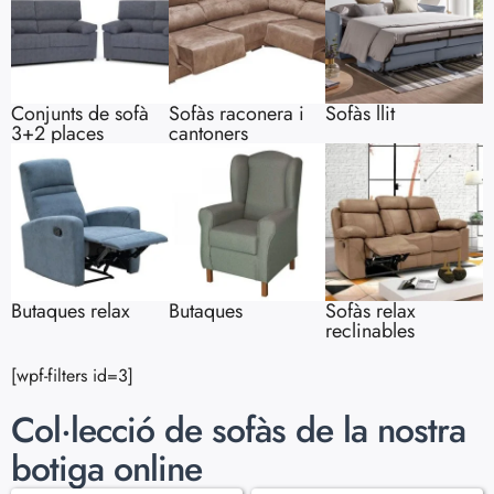
Conjunts de sofà
Sofàs raconera i
Sofàs llit
3+2 places
cantoners
Butaques relax
Butaques
Sofàs relax
reclinables
[wpf-filters id=3]
Col·lecció de sofàs de la nostra
botiga online