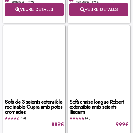
comandes +199€
comandes +199€
VEURE DETALLS
VEURE DETALLS
Sofà de 3 seients extensible
Sofà chaise longue Robert
reclinable Cupra amb potes
extensible amb seients
cromades
lliscants
(24)
(48)
889
€
999
€