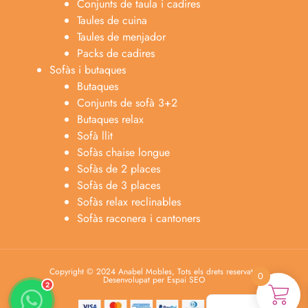
Vitrines
Cadires i taules
Conjunts de taula i cadires
Taules de cuina
Taules de menjador
Packs de cadires
Sofàs i butaques
Butaques
Conjunts de sofà 3+2
Anabel
Butaques relax
Asesora venta
A
Sofà llit
Lun-dom 9:00am-10pm
Sofàs chaise longue
Sofàs de 2 places
Merche
Sofàs de 3 places
Atención al cliente
M
Sofàs relax reclinables
Lun-Sáb 10:00am-20:00pm
Sofàs raconera i cantoners
0
2
Español