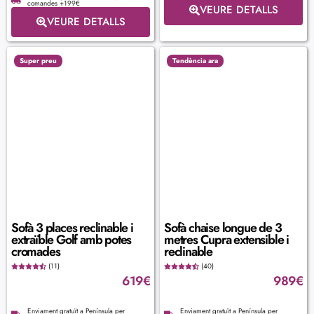
comandes +199€
VEURE DETALLS
VEURE DETALLS
Super preu
Tendència ara
Sofà 3 places reclinable i
Sofà chaise longue de 3
extraïble Golf amb potes
metres Cupra extensible i
cromades
reclinable
(11)
(40)
619
€
989
€
Enviament gratuït a Península per
Enviament gratuït a Península per