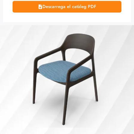
Explora el nostre catàleg de dormitoris: llits, armaris i
capçals ideals per al teu espai de descans.
Descarrega el catàleg PDF