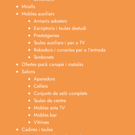
Lliteres
Tauletes de nit
Sinfoniers
Miralls
Mobles auxiliars
Armaris sabaters
Escriptoris i taules destudi
Prestatgeries
Taules auxiliars i per a TV
Rebedors i consoles per a l'entrada
Tamborets
Ofertes pack canapè i matalàs
Salons
Aparadors
Cellers
Conjunts de saló complets
Taules de centre
Mobles sota TV
Mobles bar