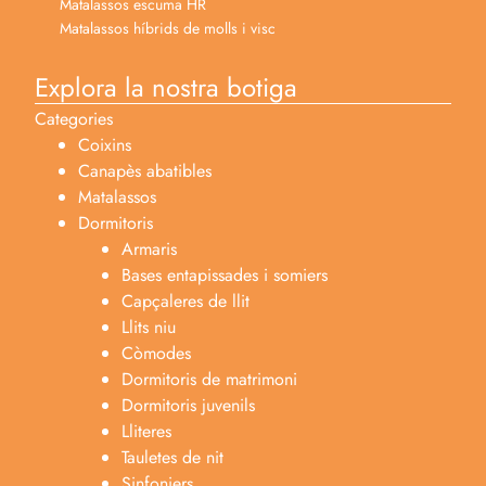
Matalassos 200x200
Matalassos viscoelèstics
Matalassos molls ensacats
Matalassos escuma HR
Matalassos híbrids de molls i visc
Explora la nostra botiga
Categories
Coixins
Canapès abatibles
Matalassos
Dormitoris
Armaris
Bases entapissades i somiers
Capçaleres de llit
Llits niu
Còmodes
Dormitoris de matrimoni
Dormitoris juvenils