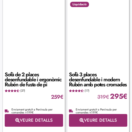
Liquidació
Sofà de 2 places
Sofà 3 places
desenfundable i ergonòmic
desenfundable i modern
Rubén de fusta de pi
Rubén amb potes cromades
(37)
(17)
295
€
259
€
319
€
Enviament gratuït a Península per
Enviament gratuït a Península per
comandes +199€
comandes +199€
VEURE DETALLS
VEURE DETALLS