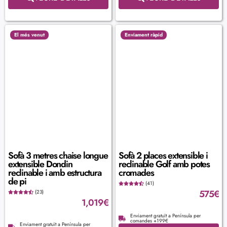
El més venut
Enviament ràpid
Sofà 3 metres chaise longue
Sofà 2 places extensible i
extensible Dondin
reclinable Golf amb potes
reclinable i amb estructura
cromades
de pi
(41)
575
€
(23)
1,019
€
Enviament gratuït a Península per
comandes +199€
Enviament gratuït a Península per