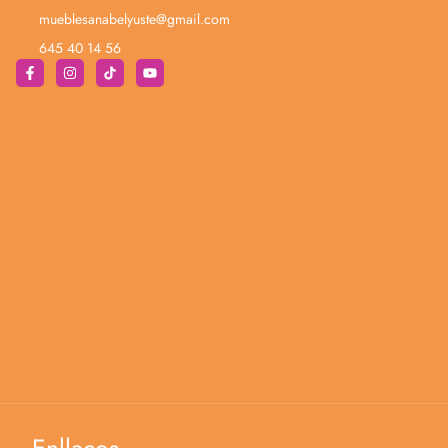
Contacte
C. el Cercao, 3, 16300 Cañete, Conca
mueblesanabelyuste@gmail.com
645 40 14 56