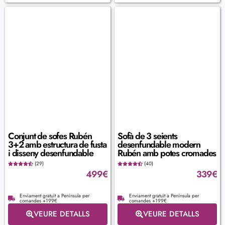
Conjunt de sofes Rubén
Sofà de 3 seients
3+2 amb estructura de fusta
desenfundable modern
i disseny desenfundable
Rubén amb potes cromades
(29)
(40)
499
€
339
€
Enviament gratuït a Península per
Enviament gratuït a Península per
comandes +199€
comandes +199€
VEURE DETALLS
VEURE DETALLS