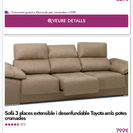
Enviament gratuït a Península per comandes +199€
VEURE DETALLS
Sofà 3 places extensible i desenfundable Toyota amb potes
cromades
(21)
799
€