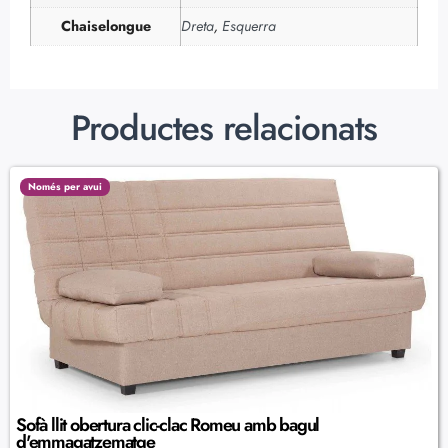
Chaiselongue
Dreta
,
Esquerra
Productes relacionats
Només per avui
Sofà llit obertura clic-clac Romeu amb bagul
d'emmagatzematge