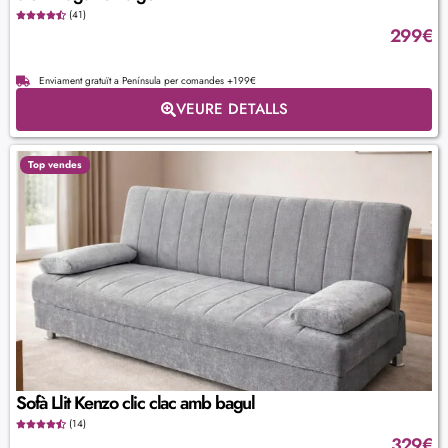
(41)
299
€
Enviament gratuït a Península per comandes +199€
VEURE DETALLS
Top vendes
Sofà Llit Kenzo clic clac amb bagul
(14)
329
€