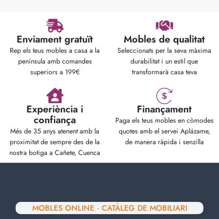
Enviament gratuït
Mobles de qualitat
Rep els teus mobles a casa a la
Seleccionats per la seva màxima
península amb comandes
durabilitat i un estil que
superiors a 199€
transformarà casa teva
Experiència i
Finançament
confiança
Paga els teus mobles en còmodes
Més de 35 anys atenent amb la
quotes amb el servei Aplázame,
proximitat de sempre des de la
de manera ràpida i senzilla
nostra botiga a Cañete, Cuenca
MOBLES ONLINE · CATÀLEG DE MOBILIARI