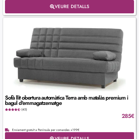
VEURE DETALLS
Sofà llit obertura automàtica Terra amb matalàs premium i
bagul d'emmagatzematge
(45)
285
€
Enviament gratuït a Península per comandes +199€
VEURE DETALLS