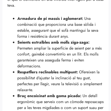
teva.
Armadura de pi massís i aglomerat:
Una
combinació que proporciona una base sòlida i
estable, assegurant que el sofà mantingui la seva
forma i resistència durant anys.
Seients extraïbles amb molls ziga-zaga:
Permeten ampliar la superfície de seient per a més
confort, gairebé convertint-lo en un llit. Els molls
garanteixen una asseguda ferma i eviten
deformacions.
Respatllers reclinables multipunt:
Ofereixen la
possibilitat d'ajustar la inclinació al teu gust,
perfectes per llegir, veure la televisió o simplement
relaxar-te.
Braç encoixinat amb goma picada:
Un detall
ergonòmic que serveix com un còmode reposacaps
per a les teves migdiades o com un suport suau per