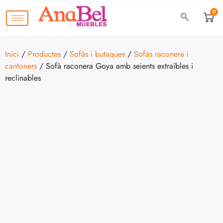
0
Inici
/
Productes
/
Sofàs i butaques
/
Sofàs raconera i
cantoners
/ Sofà raconera Goya amb seients extraïbles i
reclinables