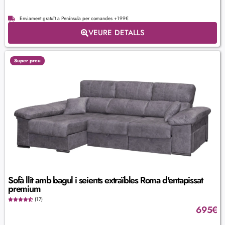
Enviament gratuït a Península per comandes +199€
VEURE DETALLS
Super preu
Sofà llit amb bagul i seients extraïbles Roma d'entapissat
premium
(17)
695
€