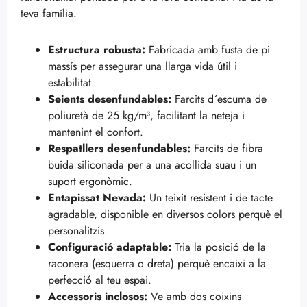
teva família.
Estructura robusta:
Fabricada amb fusta de pi
massís per assegurar una llarga vida útil i
estabilitat.
Seients desenfundables:
Farcits d´escuma de
poliuretà de 25 kg/m³, facilitant la neteja i
mantenint el confort.
Respatllers desenfundables:
Farcits de fibra
buida siliconada per a una acollida suau i un
suport ergonòmic.
Entapissat Nevada:
Un teixit resistent i de tacte
agradable, disponible en diversos colors perquè el
personalitzis.
Configuració adaptable:
Tria la posició de la
raconera (esquerra o dreta) perquè encaixi a la
perfecció al teu espai.
Accessoris inclosos:
Ve amb dos coixins