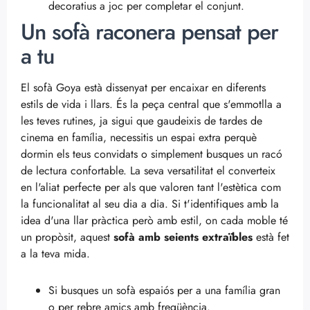
decoratius a joc per completar el conjunt.
Un sofà raconera pensat per
a tu
El sofà Goya està dissenyat per encaixar en diferents
estils de vida i llars. És la peça central que s'emmotlla a
les teves rutines, ja sigui que gaudeixis de tardes de
cinema en família, necessitis un espai extra perquè
dormin els teus convidats o simplement busques un racó
de lectura confortable. La seva versatilitat el converteix
en l'aliat perfecte per als que valoren tant l'estètica com
la funcionalitat al seu dia a dia. Si t'identifiques amb la
idea d'una llar pràctica però amb estil, on cada moble té
un propòsit, aquest
sofà amb seients extraïbles
està fet
a la teva mida.
Si busques un sofà espaiós per a una família gran
o per rebre amics amb freqüència.