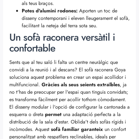
als teus braços.
Potes d'alumini rodones:
Aporten un toc de
disseny contemporani i eleven lleugerament el sofà,
facilitant la neteja del terra sota seu.
Un sofà raconera versàtil i
confortable
Sents que al teu saló li falta un centre neuràlgic que
convidi a la reunió i al descans? El sofà raconera Goya
soluciona aquest problema en crear un espai acollidor i
multifuncional.
Gràcies als seus seients extraïbles
, ja
no t'has de preocupar per l'espai quan tinguis convidats;
es transforma fàcilment per acollir tothom còmodament.
El disseny modular i l'opció de configurar la cantonada a
esquerra o dreta
permet
una adaptació perfecta a la
distribució de la sala d'estar. Oblida't dels sofàs rígids i
incòmodes. Aquest
sofà familiar
garanteix
un confort
personalitzat amb respatllers reclinables, ideals per