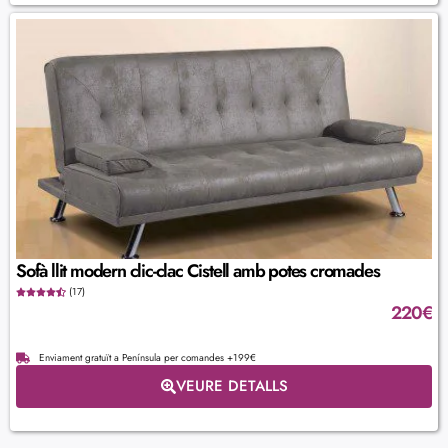
Sofà llit modern clic-clac Cistell amb potes cromades
(17)
220
€
Enviament gratuït a Península per comandes +199€
VEURE DETALLS