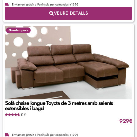
Enviament gratuït a Península per comandes +199€
VEURE DETALLS
Queden pocs
Sofà chaise longue Toyota de 3 metres amb seients
extensibles i bagul
(14)
929
€
Enviament gratuït a Península per comandes +199€