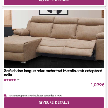
Sofà chaise longue relax motoritzat Memfis amb entapissat
nolia
(9)
1,099
€
Enviament gratuït a Península per comandes +199€
VEURE DETALLS