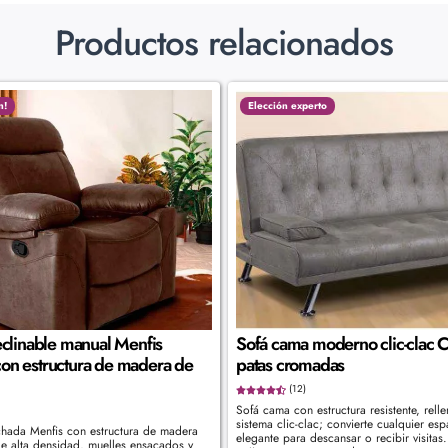
Productos relacionados
n!
Elección experto
reclinable manual Menfis
Sofá cama moderno clic-clac 
con estructura de madera de
patas cromadas
(12)
Sofá cama con estructura resistente, rell
sistema clic-clac; convierte cualquier es
chada Menfis con estructura de madera
elegante para descansar o recibir visitas
 alta densidad, muelles ensacados y