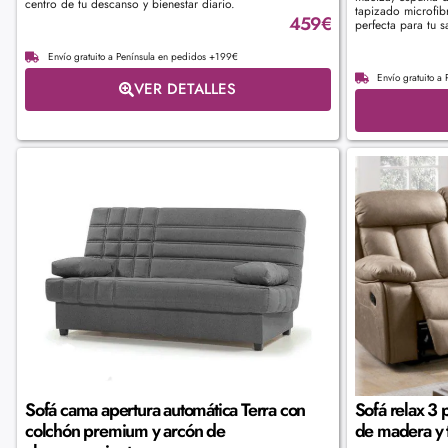
centro de tu descanso y bienestar diario.
tapizado microfib
459
€
perfecta para tu s
Envío gratuito a Península en pedidos +199€
Envío gratuito a
VER DETALLES
Sofá cama apertura automática Terra con
Sofá relax 3 
colchón premium y arcón de
de madera y 