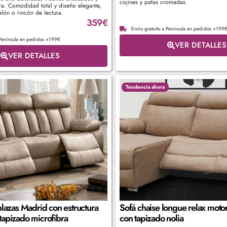
cojines y patas cromadas.
ra. Comodidad total y diseño elegante,
alón o rincón de lectura.
359
€
Envío gratuito a Península en pedidos +199
 Península en pedidos +199€
VER DETALLES
VER DETALLES
Tendencia ahora
plazas Madrid con estructura
Sofá chaise longue relax moto
tapizado microfibra
con tapizado nolia