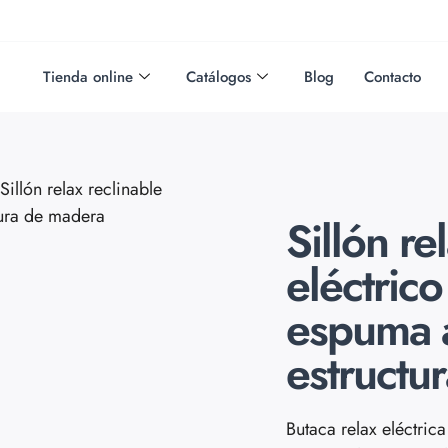
Tienda online
Catálogos
Blog
Contacto
Sillón relax reclinable
tura de madera
Sillón re
eléctric
espuma a
estructu
Butaca relax eléctric