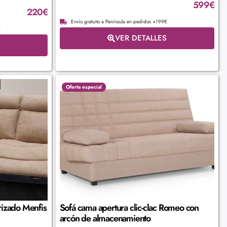
599
€
220
€
Envío gratuito a Península en pedidos +199€
€
VER DETALLES
Oferta especial
rizado Menfis
Sofá cama apertura clic-clac Romeo con
arcón de almacenamiento