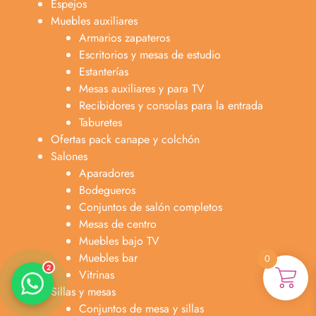
Espejos
Muebles auxiliares
Armarios zapateros
Escritorios y mesas de estudio
Estanterías
Mesas auxiliares y para TV
Recibidores y consolas para la entrada
Taburetes
Ofertas pack canape y colchón
Anabel
Salones
Asesora venta
A
Lun-dom 9:00am-10pm
Aparadores
Bodegueros
Merche
Conjuntos de salón completos
Atención al cliente
M
Mesas de centro
Lun-Sáb 10:00am-20:00pm
Muebles bajo TV
Muebles bar
0
2
Vitrinas
Sillas y mesas
Conjuntos de mesa y sillas