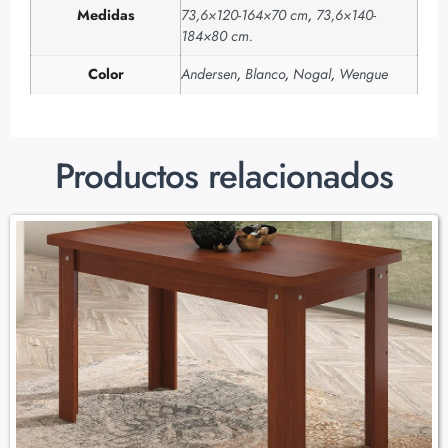
Medidas
73,6×120-164×70 cm
,
73,6×140-
184×80 cm.
Color
Andersen
,
Blanco
,
Nogal
,
Wengue
Productos relacionados