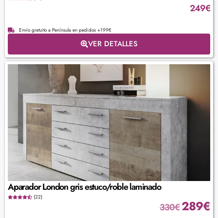
249
€
Envío gratuito a Península en pedidos +199€
VER DETALLES
Aparador London gris estuco/roble laminado
(22)
289
€
330
€