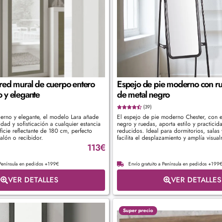
red mural de cuerpo entero
Espejo de pie moderno con r
 y elegante
de metal negro
(39)
erno y elegante, el modelo Lara añade
El espejo de pie moderno Chester, con e
dad y sofisticación a cualquier estancia
negro y ruedas, aporta estilo y practici
icie reflectante de 180 cm, perfecto
reducidos. Ideal para dormitorios, salas 
alón o recibidor.
facilita el desplazamiento y amplía visua
113
€
 Península en pedidos +199€
Envío gratuito a Península en pedidos +199
VER DETALLES
VER DETALLES
Super precio