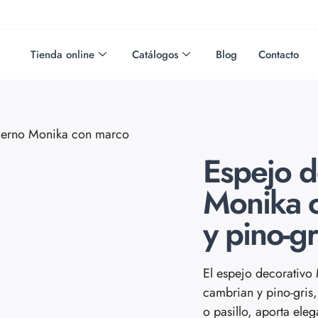
Tienda online
Catálogos
Blog
Contacto
derno Monika con marco
Espejo d
Monika 
y pino-gr
El espejo decorativ
cambrian y pino-gris,
o pasillo, aporta ele