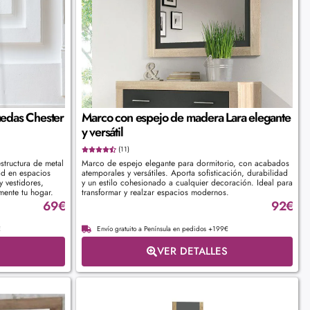
uedas Chester
Marco con espejo de madera Lara elegante
y versátil
(11)
structura de metal
Marco de espejo elegante para dormitorio, con acabados
dad en espacios
atemporales y versátiles. Aporta sofisticación, durabilidad
y vestidores,
y un estilo cohesionado a cualquier decoración. Ideal para
lmente tu hogar.
transformar y realzar espacios modernos.
69
€
92
€
€
Envío gratuito a Península en pedidos +199€
VER DETALLES