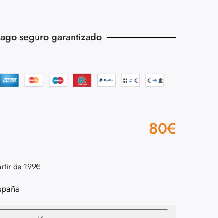
ago seguro garantizado
80
€
artir de 199€
spaña