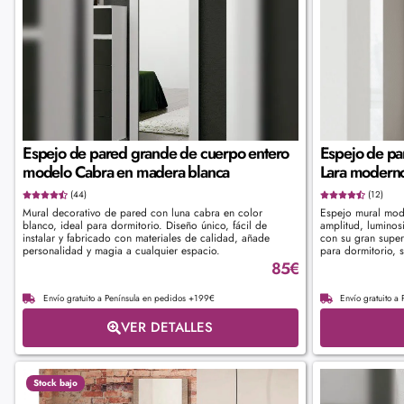
Espejo de pared grande de cuerpo entero
Espejo de pa
modelo Cabra en madera blanca
Lara moderno
(44)
(12)
Mural decorativo de pared con luna cabra en color
Espejo mural mod
blanco, ideal para dormitorio. Diseño único, fácil de
amplitud, luminosi
instalar y fabricado con materiales de calidad, añade
con su gran superf
personalidad y magia a cualquier espacio.
para dormitorio, s
85
€
Envío gratuito a Península en pedidos +199€
Envío gratuito a
VER DETALLES
Stock bajo