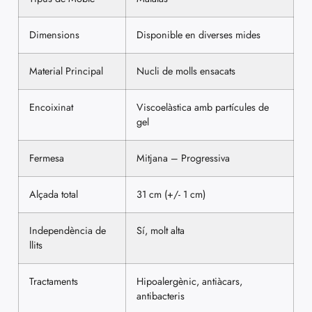
Dimensions
Disponible en diverses mides
Material Principal
Nucli de molls ensacats
Encoixinat
Viscoelàstica amb partícules de
gel
Fermesa
Mitjana – Progressiva
Alçada total
31 cm (+/- 1 cm)
Independència de
Sí, molt alta
llits
Tractaments
Hipoalergènic, antiàcars,
antibacteris