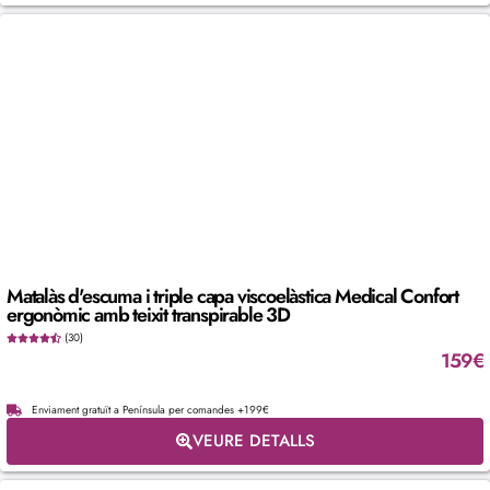
Matalàs d'escuma i triple capa viscoelàstica Medical Confort
ergonòmic amb teixit transpirable 3D
(30)
159
€
Enviament gratuït a Península per comandes +199€
VEURE DETALLS