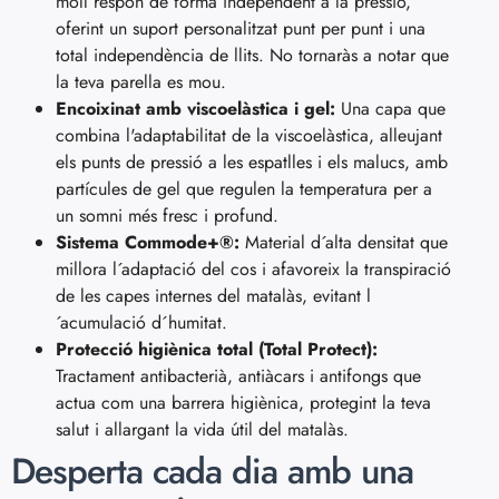
moll respon de forma independent a la pressió,
oferint un suport personalitzat punt per punt i una
total independència de llits. No tornaràs a notar que
la teva parella es mou.
Encoixinat amb viscoelàstica i gel:
Una capa que
combina l'adaptabilitat de la viscoelàstica, alleujant
els punts de pressió a les espatlles i els malucs, amb
partícules de gel que regulen la temperatura per a
un somni més fresc i profund.
Sistema Commode+®:
Material d´alta densitat que
millora l´adaptació del cos i afavoreix la transpiració
de les capes internes del matalàs, evitant l
´acumulació d´humitat.
Protecció higiènica total (Total Protect):
Tractament antibacterià, antiàcars i antifongs que
actua com una barrera higiènica, protegint la teva
salut i allargant la vida útil del matalàs.
Desperta cada dia amb una