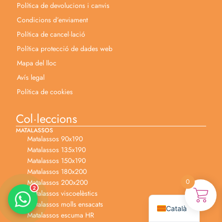
Política de devolucions i canvis
Condicions d’enviament
Política de cancel·lació
Política protecció de dades web
Mapa del lloc
Avís legal
Política de cookies
Anabel
Asesora venta
A
Col·leccions
Lun-dom 9:00am-10pm
MATALASSOS
Matalassos 90x190
Merche
Matalassos 135x190
Atención al cliente
M
Matalassos 150x190
Lun-Sáb 10:00am-20:00pm
Matalassos 180x200
0
Matalassos 200x200
2
Español
Matalassos viscoelèstics
Matalassos molls ensacats
Català
Matalassos escuma HR