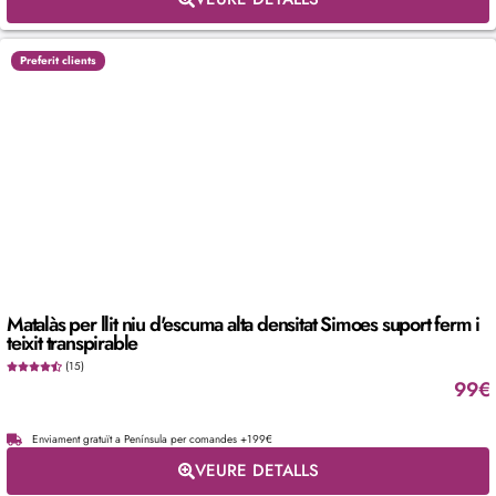
Preferit clients
Matalàs per llit niu d'escuma alta densitat Simoes suport ferm i
teixit transpirable
(15)
99
€
Enviament gratuït a Península per comandes +199€
VEURE DETALLS