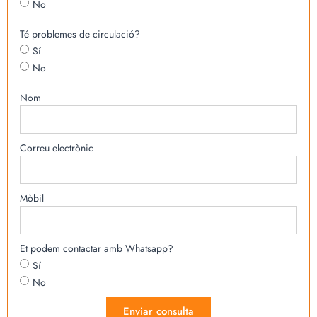
No
Té problemes de circulació?
Sí
No
Nom
Correu electrònic
Mòbil
Et podem contactar amb Whatsapp?
Sí
No
Enviar consulta