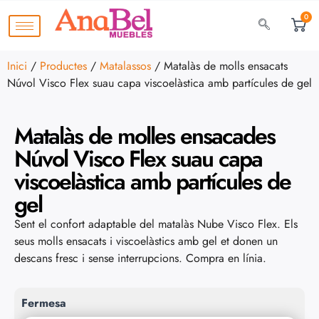
0
Inici
/
Productes
/
Matalassos
/ Matalàs de molls ensacats
Núvol Visco Flex suau capa viscoelàstica amb partícules de gel
Matalàs de molles ensacades
Núvol Visco Flex suau capa
viscoelàstica amb partícules de
gel
Sent el confort adaptable del matalàs Nube Visco Flex. Els
seus molls ensacats i viscoelàstics amb gel et donen un
descans fresc i sense interrupcions. Compra en línia.
Fermesa