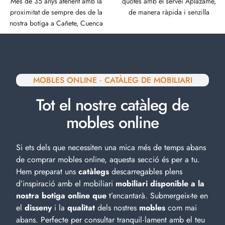
Més de 35 anys atenent amb la
quotes amb el servei Aplázame,
proximitat de sempre des de la
de manera ràpida i senzilla
nostra botiga a Cañete, Cuenca
MOBLES ONLINE · CATÀLEG DE MOBILIARI
Tot el nostre catàleg de
mobles online
Si ets dels que necessiten una mica més de temps abans
de comprar mobles online, aquesta secció és per a tu.
Hem preparat uns
catàlegs
descarregables plens
d’inspiració amb el
mobiliari
mobiliari disponible a la
nostra botiga online que
t’encantarà. Submergeix-te en
el
disseny
i la
qualitat
dels nostres
mobles
com mai
abans. Perfecte per consultar tranquil·lament amb el teu