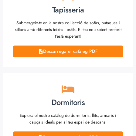
Tapisseria
Submergeix-te en la nostra col·lecció de sofàs, butaques i
sillons amb diferents teixits i estils. El teu nou seient preferit
t’està esperant!
Descarrega el catàleg PDF
Dormitoris
Explora el nostre catàleg de dormitoris: llits, armaris i
capçals ideals per al teu espai de descans.