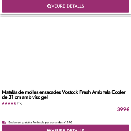
VEURE DETALLS
Matalàs de molles ensacades Vostock Fresh Amb tela Cooler
de 31 cm amb visc gel
(19)
399
€
Enviament gratuït a Península per comandes +199€
VEURE DETALLS