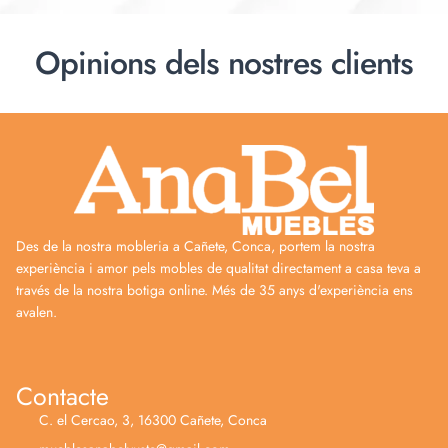
Opinions dels nostres clients
Des de la nostra mobleria a Cañete, Conca, portem la nostra
experiència i amor pels mobles de qualitat directament a casa teva a
través de la nostra botiga online. Més de 35 anys d'experiència ens
avalen.
Contacte
C. el Cercao, 3, 16300 Cañete, Conca