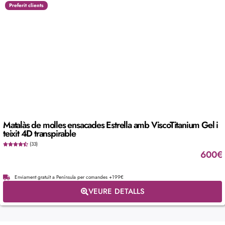
Preferit clients
Matalàs de molles ensacades Estrella amb ViscoTitanium Gel i
teixit 4D transpirable
(33)
600
€
Enviament gratuït a Península per comandes +199€
VEURE DETALLS