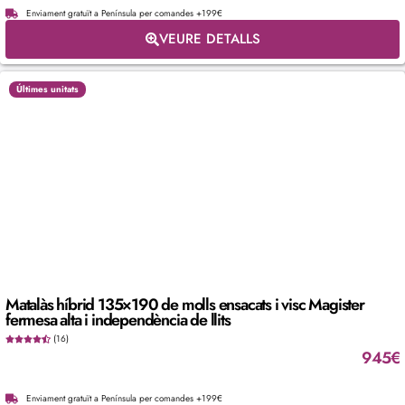
Enviament gratuït a Península per comandes +199€
VEURE DETALLS
Últimes unitats
Matalàs híbrid 135×190 de molls ensacats i visc Magister
fermesa alta i independència de llits
(16)
945
€
Enviament gratuït a Península per comandes +199€