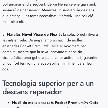
pot arruïnar el dia següent, deixant-te sense energia i amb
sensació de cansament. Mereixes un santuari de descans
que entengui les teves necessitats i t'ofereixi una solució
real, nit a nit.
El
Matalàs Núvol Visco de Flex
és la solució definitiva a
les nits en vela. Dissenyat amb un nucli de molles
ensacades Pocket Premium®, aïlla el moviment per
complet, mentre que la seva innovadora capa de
viscoelàstica amb gel dissipa la calor activament, garantint
un confort tèrmic i una adaptabilitat mil·limètrica al teu
cos.
Tecnologia superior per a un
descans reparador
Nucli de molls ensacats Pocket Premium®:
Cada