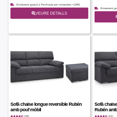
Enviament gratuït a Península per comandes +199€
Enviament gr
VEURE DETALLS
Sofà chaise longue reversible Rubén
Sofà chais
amb pouf mòbil
Rubén amb
(33)
(12)