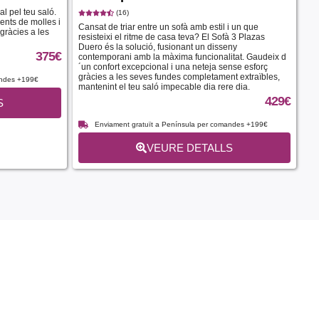
l pel teu saló.
(16)
ents de molles i
Cansat de triar entre un sofà amb estil i un que
 gràcies a les
resisteixi el ritme de casa teva? El Sofà 3 Plazas
Duero és la solució, fusionant un disseny
375
€
contemporani amb la màxima funcionalitat. Gaudeix d
´un confort excepcional i una neteja sense esforç
gràcies a les seves fundes completament extraïbles,
andes +199€
mantenint el teu saló impecable dia rere dia.
429
€
S
Enviament gratuït a Península per comandes +199€
VEURE DETALLS