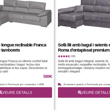
 longue reclinable Franca
Sofà llit amb bagul i seients 
i tamborets
Roma d'entapissat premium
(38)
ongue Franca us ofereix confort total
Sofà llit amb bagul integrat, seients XL
reclinables i bagul. Inclou dos
molls ensacats i respatller reclinable. 
timitzar el teu espai. Descobreix la
emmagatzematge i disseny modern en 
u saló.
versàtil i elegant.
589
€
atuït a Península per comandes +199€
Enviament gratuït a Península per com
VEURE DETALLS
VEURE DETALL