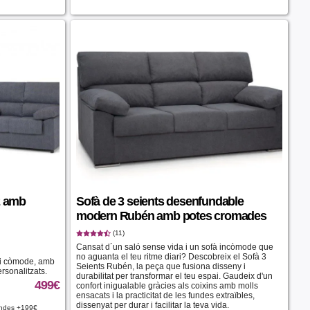
2 amb
Sofà de 3 seients desenfundable
modern Rubén amb potes cromades
(11)
Cansat d´un saló sense vida i un sofà incòmode que
no aguanta el teu ritme diari? Descobreix el Sofà 3
 i còmode, amb
Seients Rubén, la peça que fusiona disseny i
rsonalitzats.
durabilitat per transformar el teu espai. Gaudeix d'un
499
€
confort inigualable gràcies als coixins amb molls
ensacats i la practicitat de les fundes extraïbles,
dissenyat per durar i facilitar la teva vida.
andes +199€