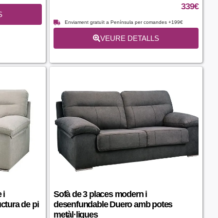
339
€
S
Enviament gratuït a Península per comandes +199€
VEURE DETALLS
 i
Sofà de 3 places modern i
ctura de pi
desenfundable Duero amb potes
metàl·liques