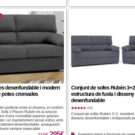
l
ces desenfundable i modern
Conjunt de sofes Rubén 3+
 potes cromades
estructura de fusta i disseny
desenfundable
ri perfecte entre el disseny, el confort i
(19)
El Sofà 3 Places Rubén és la solució
Conjunt de sofàs Rubén 3+2, resistent
deix d'una comoditat superior gràcies
disseny desenfundable i entapissats pe
ats i un manteniment sense esforç amb
totalment desenfundable, assegurant
 llueixi sempre impecable.
295
€
319
€
Enviament gratuït a Península per com