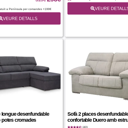
VEURE DETALL
atuït a Península per comandes +199€
VEURE DETALLS
e longue desenfundable
Sofà 2 places desenfundable
 potes cromades
confortable Duero amb estru
(40)