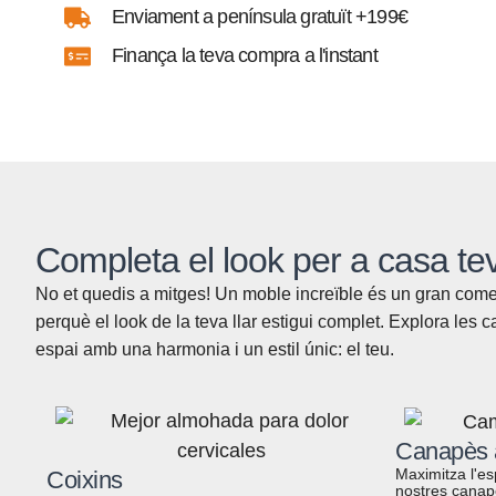
Enviament a península gratuït +199€
Finança la teva compra a l'instant
Completa el look per a casa te
No et quedis a mitges! Un moble increïble és un gran come
perquè el look de la teva llar estigui complet. Explora les
espai amb una harmonia i un estil únic: el teu.
Canapès a
Maximitza l'es
Coixins
nostres canapè