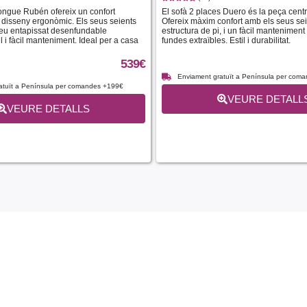
longue Rubén ofereix un confort
El sofà 2 places Duero és la peça centra
 disseny ergonòmic. Els seus seients
Ofereix màxim confort amb els seus sei
seu entapissat desenfundable
estructura de pi, i un fàcil manteniment
l i fàcil manteniment. Ideal per a casa
fundes extraïbles. Estil i durabilitat.
539
€
Enviament gratuït a Península per com
atuït a Península per comandes +199€
VEURE DETALL
VEURE DETALLS