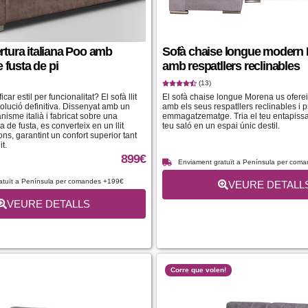
ertura italiana Poo amb
Sofà chaise longue modern
 fusta de pi
amb respatllers reclinables
(13)
car estil per funcionalitat? El sofà llit
El sofà chaise longue Morena us ofere
solució definitiva. Dissenyat amb un
amb els seus respatllers reclinables i p
isme italià i fabricat sobre una
emmagatzematge. Tria el teu entapissat
 de fusta, es converteix en un llit
teu saló en un espai únic destil.
ns, garantint un confort superior tant
t.
899
€
Enviament gratuït a Península per com
atuït a Península per comandes +199€
VEURE DETALL
VEURE DETALLS
Corre que volen!