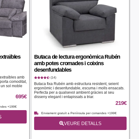
extraïbles
Butaca de lectura ergonòmica Rubén
amb potes cromades i coixins
desenfundables
 extraïbles amb
(14)
Aporta comoditat,
Butaca fixa Rubén amb estructura resistent, seient
un sol moble
ergonòmic i desenfundable, escuma i molls ensacats.
Perfecta per a qualsevol ambient gràcies al seu
695
€
disseny elegant i entapissats a triar.
219
€
andes +199€
Enviament gratuït a Península per comandes +199€
S
VEURE DETALLS