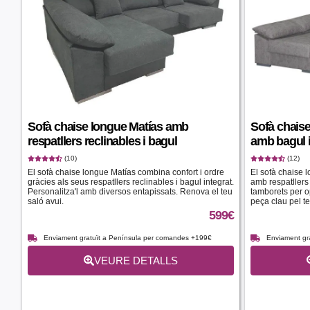
Sofà chaise longue Matías amb
Sofà chaise
respatllers reclinables i bagul
amb bagul 
(10)
(12)
El sofà chaise longue Matías combina confort i ordre
El sofà chaise l
gràcies als seus respatllers reclinables i bagul integrat.
amb respatllers 
Personalitza'l amb diversos entapissats. Renova el teu
tamborets per op
saló avui.
peça clau pel te
599
€
Enviament gratuït a Península per comandes +199€
Enviament gr
VEURE DETALLS