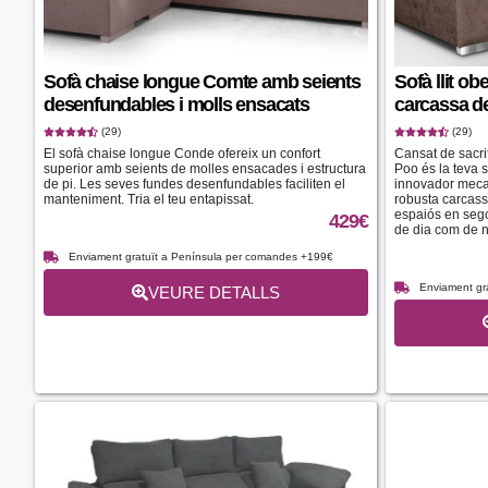
Sofà chaise longue Comte amb seients
Sofà llit ob
desenfundables i molls ensacats
carcassa de
(29)
(29)
El sofà chaise longue Conde ofereix un confort
Cansat de sacrifi
superior amb seients de molles ensacades i estructura
Poo és la teva 
de pi. Les seves fundes desenfundables faciliten el
innovador mecan
manteniment. Tria el teu entapissat.
robusta carcassa
espaiós en sego
429
€
de dia com de ni
Enviament gratuït a Península per comandes +199€
Enviament gr
VEURE DETALLS