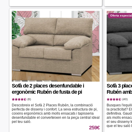
Oferta especia
Sofà de 2 places desenfundable i
Sofà 3 pla
ergonòmic Rubén de fusta de pi
Rubén amb
(6)
(40)
Descobreix el Sofà 2 Places Rubén, la combinació
Busques l'equilib
perfecta de disseny i confort. La seva estructura de pi,
la practicitat? 
coixins ergonòmics amb molls ensacats i tapisseria
definitiva. Gau
desenfundable el converteixen en la peça central ideal
als molls ensac
pel teu saló.
el seu disseny 
que el teu saló
259
€