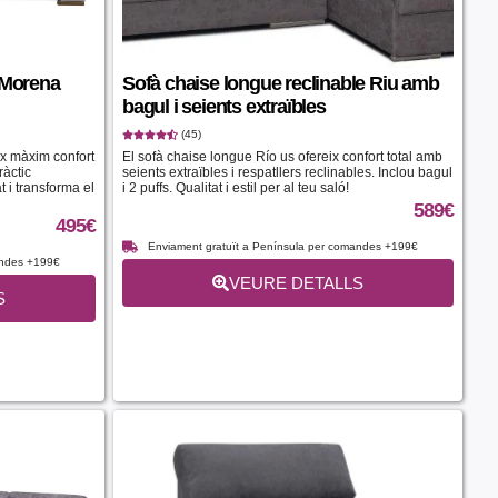
 Morena
Sofà chaise longue reclinable Riu amb
bagul i seients extraïbles
(45)
ix màxim confort
El sofà chaise longue Río us ofereix confort total amb
ràctic
seients extraïbles i respatllers reclinables. Inclou bagul
 i transforma el
i 2 puffs. Qualitat i estil per al teu saló!
589
€
495
€
Enviament gratuït a Península per comandes +199€
andes +199€
VEURE DETALLS
S