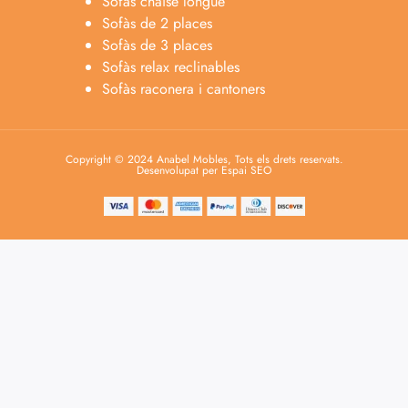
Sofàs chaise longue
Sofàs de 2 places
Sofàs de 3 places
Sofàs relax reclinables
Sofàs raconera i cantoners
Copyright © 2024 Anabel Mobles, Tots els drets reservats.
Desenvolupat per Espai SEO
Anabel
Asesora venta
A
Lun-dom 9:00am-10pm
Merche
Atención al cliente
M
Lun-Sáb 10:00am-20:00pm