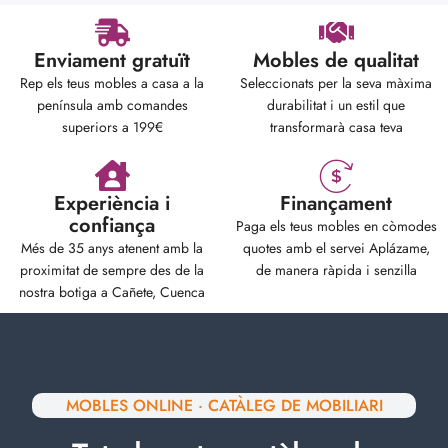
Enviament gratuït
Mobles de qualitat
Rep els teus mobles a casa a la
Seleccionats per la seva màxima
península amb comandes
durabilitat i un estil que
superiors a 199€
transformarà casa teva
Experiència i
Finançament
confiança
Paga els teus mobles en còmodes
Més de 35 anys atenent amb la
quotes amb el servei Aplázame,
proximitat de sempre des de la
de manera ràpida i senzilla
nostra botiga a Cañete, Cuenca
MOBLES ONLINE · CATÀLEG DE MOBILIARI