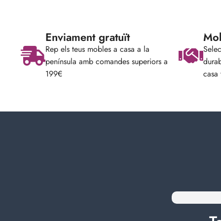
Enviament gratuït
Mob
Rep els teus mobles a casa a la
Selec
península amb comandes superiors a
durab
199€
casa 