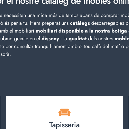
ot el nostre catàleg de mobles onli
que necessiten una mica més de temps abans de comprar mob
ió és per a tu. Hem preparat uns
catàlegs
descarregables p
 amb el
mobiliari
mobiliari disponible a la nostra botiga
Submergeix-te en el
disseny
i la
qualitat
dels nostres
moble
te per consultar tranquil·lament amb el teu cafè del matí o p
 sofà.
Tapisseria