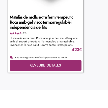
Matalàs de molls extra ferm terapèutic
Roca amb gel visco termorregulable i
independència de llits
(39)
El matalàs extra ferm Roca alleuja el teu mal d'esquena
amb el suport ortopèdic i la tecnologia transpirable.
Inverteix en la teva salut i dorm sense interrupcions.
423
€
Enviament gratuït a Península per comandes +199€
VEURE DETALLS