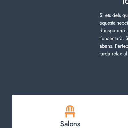
T
Si ets dels 
aquesta secc
d’inspiració
t’encantarà. 
abans. Perfec
tarda relax al
Salons