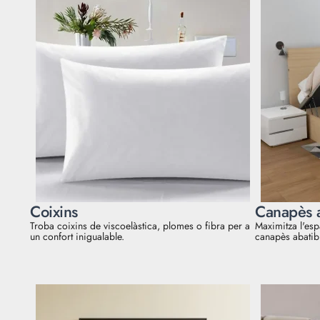
Coixins
Canapès a
Troba coixins de viscoelàstica, plomes o fibra per a
Maximitza l'esp
un confort inigualable.
canapès abatibl