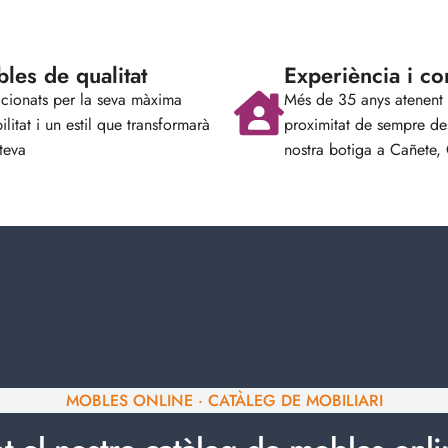
les de qualitat
Experiència i co
cionats per la seva màxima
Més de 35 anys atenent
ilitat i un estil que transformarà
proximitat de sempre de
teva
nostra botiga a Cañete,
MOBLES ONLINE · CATÀLEG DE MOBILIARI