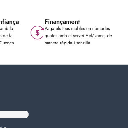
nfiança
Finançament
 amb la
Paga els teus mobles en còmodes
s de la
quotes amb el servei Aplázame, de
 Cuenca
manera ràpida i senzilla