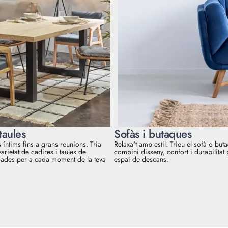
taules
Sofàs i butaques
íntims fins a grans reunions. Tria
Relaxa't amb estil. Trieu el sofà o but
varietat de cadires i taules de
combini disseny, confort i durabilitat 
ades per a cada moment de la teva
espai de descans.