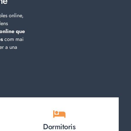
ne
les online,
lens
 online que
s
com mai
er a una
Dormitoris