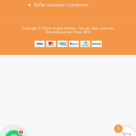
Sofàs raconera i cantoners
Copyright © 2024 Anabel Mobles, Tots els drets reservats.
Desenvolupat per Espai SEO
Anabel
Asesora venta
A
Lun-dom 9:00am-10pm
Merche
Atención al cliente
M
Lun-Sáb 10:00am-20:00pm
0
2
Español