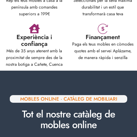
Rep els teus mobles a casa a la
Seleccionats per la seva màxima
península amb comandes
durabilitat i un estil que
superiors a 199€
transformarà casa teva
Experiència i
Finançament
confiança
Paga els teus mobles en còmodes
Més de 35 anys atenent amb la
quotes amb el servei Aplázame,
proximitat de sempre des de la
de manera ràpida i senzilla
nostra botiga a Cañete, Cuenca
MOBLES ONLINE · CATÀLEG DE MOBILIARI
Tot el nostre catàleg de
mobles online