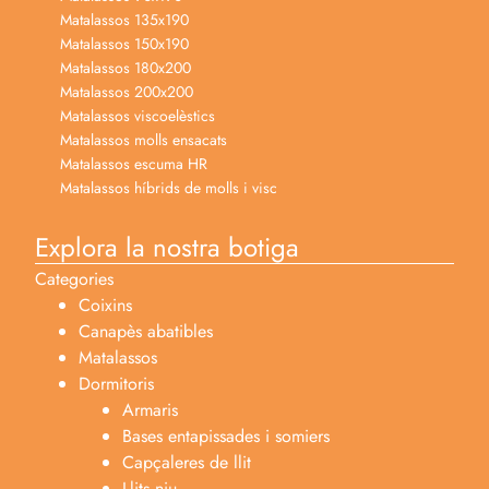
Matalassos 135x190
Matalassos 150x190
Matalassos 180x200
Matalassos 200x200
Matalassos viscoelèstics
Matalassos molls ensacats
Matalassos escuma HR
Matalassos híbrids de molls i visc
Explora la nostra botiga
Categories
Coixins
Canapès abatibles
Matalassos
Dormitoris
Armaris
Bases entapissades i somiers
Capçaleres de llit
Llits niu