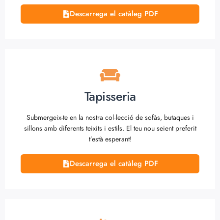
Descarrega el catàleg PDF
Tapisseria
Submergeix-te en la nostra col·lecció de sofàs, butaques i
sillons amb diferents teixits i estils. El teu nou seient preferit
t’està esperant!
Descarrega el catàleg PDF