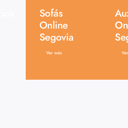
rios
Sofás
Aux
Online
On
Segovia
Se
Ver más
Ve