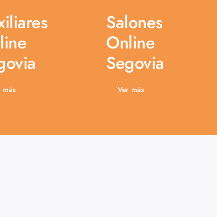
iliares
Salones
line
Online
govia
Segovia
r más
Ver más