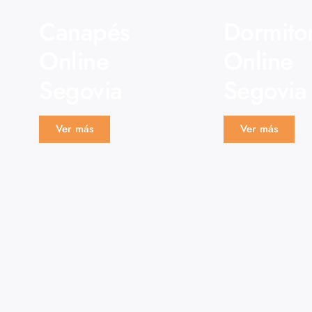
Canapés
Dormito
Online
Online
Segovia
Segovia
Ver más
Ver más