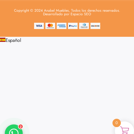
Copyright © 2024 Anabel Muebles, Todos los derechos reservados.
Desarrollado por Espacio SEO
Español
Anabel
Asesora venta
A
Lun-dom 9:00am-10pm
Merche
Atención al cliente
M
Lun-Sáb 10:00am-20:00pm
0
2