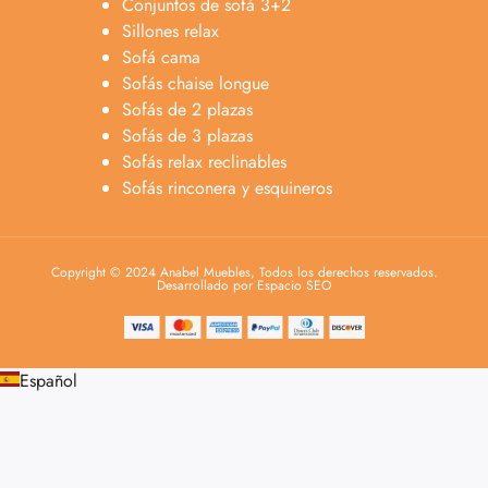
Conjuntos de sofá 3+2
Sillones relax
Sofá cama
Sofás chaise longue
Sofás de 2 plazas
Sofás de 3 plazas
Sofás relax reclinables
Sofás rinconera y esquineros
Copyright © 2024 Anabel Muebles, Todos los derechos reservados.
Desarrollado por Espacio SEO
Español
Anabel