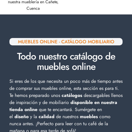
nuestra mueblería en Cañete,
Cuenca
MUEBLES ONLINE - CATÁLOGO MOBILIARIO
Todo nuestro catálogo de
muebles online
Si eres de los que necesita un poco más de tiempo antes
de comprar sus muebles online, esta sección es para ti.
Te hemos preparado unos
catálogos
descargables llenos
de inspiración y de
mobiliario
disponible en nuestra
tienda online
que te encantará. Sumérgete en
el
diseño
y la
calidad
de nuestros
muebles
como
nunca antes. ¡Perfecto para leer con tu café de la
mañana o para esa tarde de sofá!