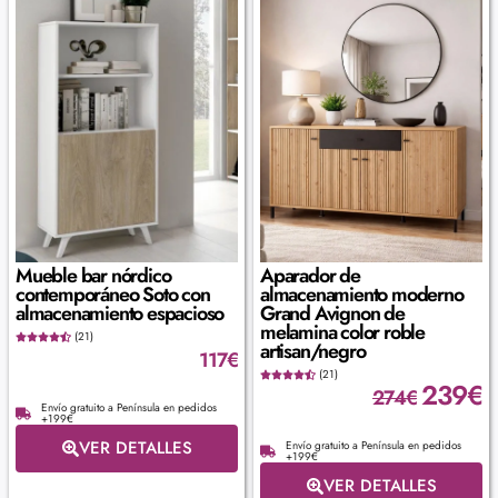
Mueble bar nórdico
Aparador de
contemporáneo Soto con
almacenamiento moderno
almacenamiento espacioso
Grand Avignon de
melamina color roble
(21)
artisan/negro
117
€
(21)
239
€
274
€
Envío gratuito a Península en pedidos
+199€
VER DETALLES
Envío gratuito a Península en pedidos
+199€
VER DETALLES