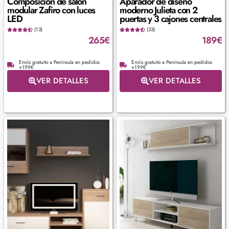
Composición de salón
Aparador de diseño
modular Zafiro con luces
moderno Julieta con 2
LED
puertas y 3 cajones centrales
(13)
(33)
265
€
189
€
Envío gratuito a Península en pedidos
Envío gratuito a Península en pedidos
+199€
+199€
VER DETALLES
VER DETALLES