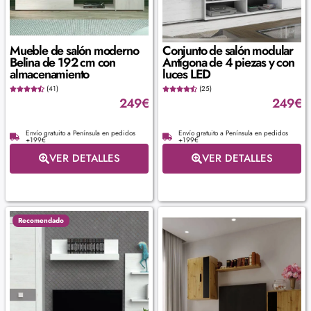
Mueble de salón moderno
Conjunto de salón modular
Belina de 192 cm con
Antígona de 4 piezas y con
almacenamiento
luces LED
(41)
(25)
249
€
249
€
Envío gratuito a Península en pedidos
Envío gratuito a Península en pedidos
+199€
+199€
VER DETALLES
VER DETALLES
Recomendado