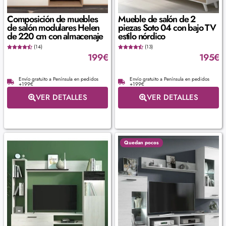
Composición de muebles
Mueble de salón de 2
de salón modulares Helen
piezas Soto 04 con bajo TV
de 220 cm con almacenaje
estilo nórdico
(14)
(13)
199
€
195
€
Envío gratuito a Península en pedidos
Envío gratuito a Península en pedidos
+199€
+199€
VER DETALLES
VER DETALLES
Quedan pocos