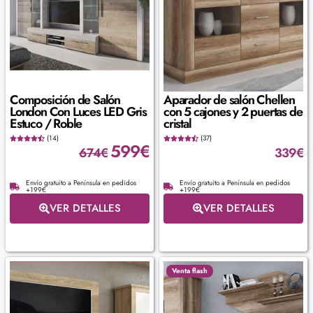
Composición de Salón
Aparador de salón Chellen
London Con Luces LED Gris
con 5 cajones y 2 puertas de
Estuco / Roble
cristal
(14)
(37)
599
€
674
€
339
€
Envío gratuito a Península en pedidos
Envío gratuito a Península en pedidos
+199€
+199€
VER DETALLES
VER DETALLES
Venta flash