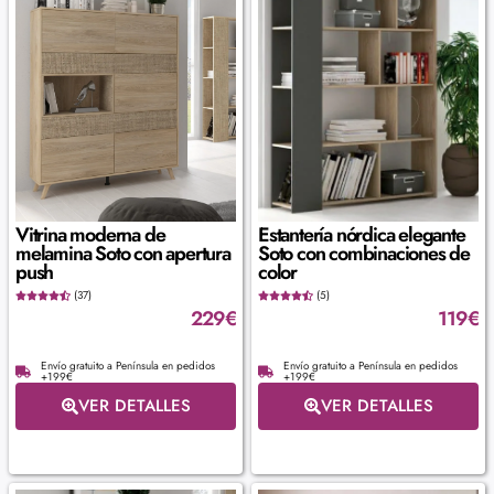
Vitrina moderna de
Estantería nórdica elegante
melamina Soto con apertura
Soto con combinaciones de
push
color
(37)
(5)
229
€
119
€
Envío gratuito a Península en pedidos
Envío gratuito a Península en pedidos
+199€
+199€
VER DETALLES
VER DETALLES