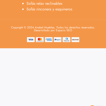
Sofás relax reclinables
Sofás rinconera y esquineros
Copyright © 2024 Anabel Muebles, Todos los derechos reservados.
Desarrollado por Espacio SEO
Anabel
Asesora venta
A
Lun-dom 9:00am-10pm
Merche
Atención al cliente
M
Lun-Sáb 10:00am-20:00pm