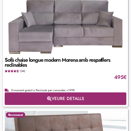
Sofà chaise longue modern Morena amb respatllers
reclinables
(34)
495
€
Enviament gratuït a Península per comandes +199€
VEURE DETALLS
Recomanat