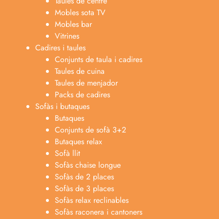
Taules de centre
Mobles sota TV
Mobles bar
Vitrines
Cadires i taules
Conjunts de taula i cadires
Taules de cuina
Taules de menjador
Packs de cadires
Sofàs i butaques
Butaques
Conjunts de sofà 3+2
Butaques relax
Sofà llit
Sofàs chaise longue
Anabel
Sofàs de 2 places
Asesora venta
A
Sofàs de 3 places
Lun-dom 9:00am-10pm
Sofàs relax reclinables
Sofàs raconera i cantoners
Merche