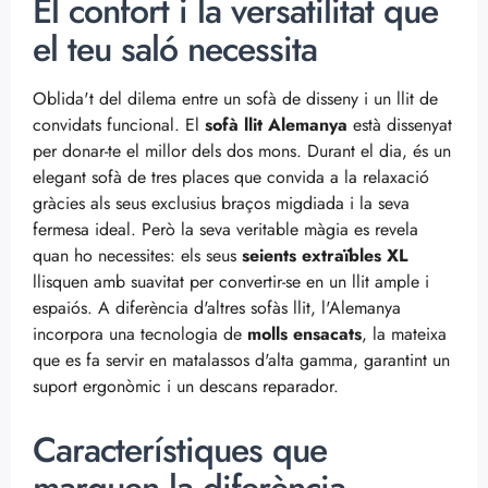
El confort i la versatilitat que
el teu saló necessita
Oblida't del dilema entre un sofà de disseny i un llit de
convidats funcional. El
sofà llit Alemanya
està dissenyat
per donar-te el millor dels dos mons. Durant el dia, és un
elegant sofà de tres places que convida a la relaxació
gràcies als seus exclusius braços migdiada i la seva
fermesa ideal. Però la seva veritable màgia es revela
quan ho necessites: els seus
seients extraïbles XL
llisquen amb suavitat per convertir-se en un llit ample i
espaiós. A diferència d'altres sofàs llit, l'Alemanya
incorpora una tecnologia de
molls ensacats
, la mateixa
que es fa servir en matalassos d'alta gamma, garantint un
suport ergonòmic i un descans reparador.
Característiques que
marquen la diferència