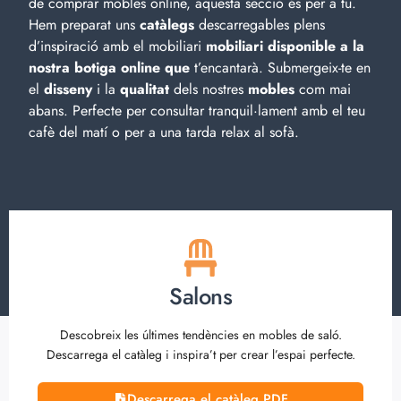
de comprar mobles online, aquesta secció és per a tu.
Hem preparat uns
catàlegs
descarregables plens
d’inspiració amb el
mobiliari
mobiliari disponible a la
nostra botiga online que
t’encantarà. Submergeix-te en
el
disseny
i la
qualitat
dels nostres
mobles
com mai
abans. Perfecte per consultar tranquil·lament amb el teu
cafè del matí o per a una tarda relax al sofà.
Salons
Descobreix les últimes tendències en mobles de saló.
Descarrega el catàleg i inspira’t per crear l’espai perfecte.
Descarrega el catàleg PDF