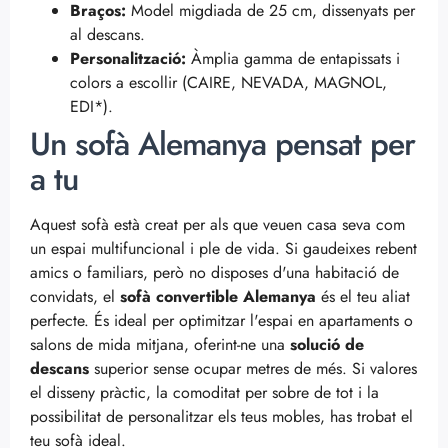
Braços:
Model migdiada de 25 cm, dissenyats per
al descans.
Personalització:
Àmplia gamma de entapissats i
colors a escollir (CAIRE, NEVADA, MAGNOL,
EDI*).
Un sofà Alemanya pensat per
a tu
Aquest sofà està creat per als que veuen casa seva com
un espai multifuncional i ple de vida. Si gaudeixes rebent
amics o familiars, però no disposes d'una habitació de
convidats, el
sofà convertible Alemanya
és el teu aliat
perfecte. És ideal per optimitzar l'espai en apartaments o
salons de mida mitjana, oferint-ne una
solució de
descans
superior sense ocupar metres de més. Si valores
el disseny pràctic, la comoditat per sobre de tot i la
possibilitat de personalitzar els teus mobles, has trobat el
teu sofà ideal.