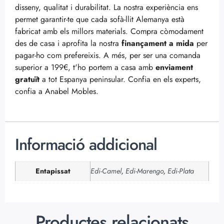
disseny, qualitat i durabilitat. La nostra experiència ens
permet garantir-te que cada sofà-llit Alemanya està
fabricat amb els millors materials. Compra còmodament
des de casa i aprofita la nostra
finançament a mida
per
pagar-ho com prefereixis. A més, per ser una comanda
superior a 199€, t'ho portem a casa amb
enviament
gratuït
a tot Espanya peninsular. Confia en els experts,
confia a Anabel Mobles.
Informació addicional
Entapissat
Edi-Camel
,
Edi-Marengo
,
Edi-Plata
Productes relacionats