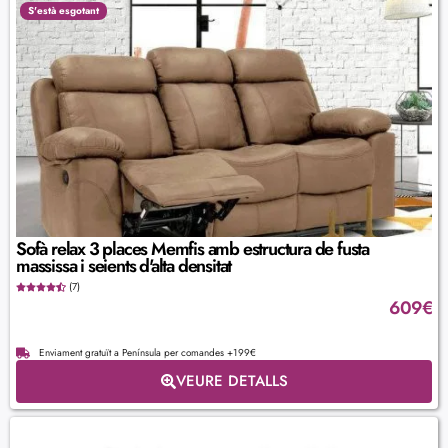
S'està esgotant
Sofà relax 3 places Memfis amb estructura de fusta
massissa i seients d'alta densitat
(7)
609
€
Enviament gratuït a Península per comandes +199€
VEURE DETALLS