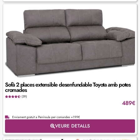
Sofà 2 places extensible desenfundable Toyota amb potes
cromades
(39)
489
€
Enviament gratuït a Península per comandes +199€
VEURE DETALLS