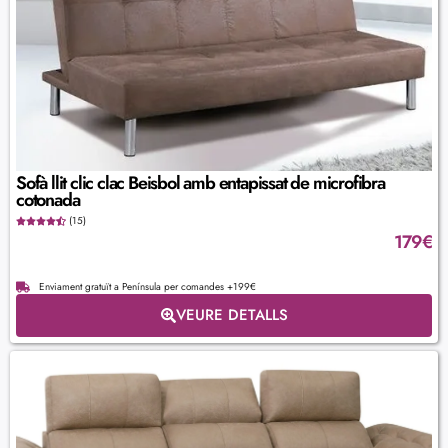
Sofà llit clic clac Beisbol amb entapissat de microfibra
cotonada
(15)
179
€
Enviament gratuït a Península per comandes +199€
VEURE DETALLS