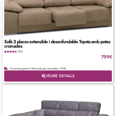
Sofà 3 places extensible i desenfundable Toyota amb potes
cromades
(20)
799
€
Enviament gratuït a Península per comandes +199€
VEURE DETALLS