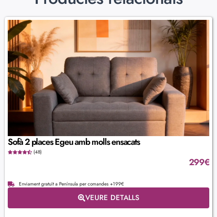
Sofà 2 places Egeu amb molls ensacats
(48)
299
€
Enviament gratuït a Península per comandes +199€
VEURE DETALLS