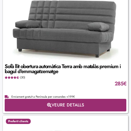
Sofà llit obertura automàtica Terra amb matalàs premium i
bagul d'emmagatzematge
(30)
285
€
Enviament gratuït a Península per comandes +199€
VEURE DETALLS
Preferit clients