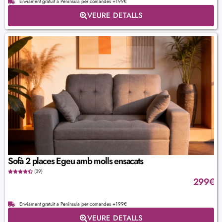
Enviament gratuït a Península per comandes +199€
VEURE DETALLS
Sofà 2 places Egeu amb molls ensacats
(39)
299
€
Enviament gratuït a Península per comandes +199€
VEURE DETALLS