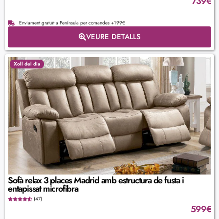
739
€
Enviament gratuït a Península per comandes +199€
VEURE DETALLS
Xoll del dia
Sofà relax 3 places Madrid amb estructura de fusta i
entapissat microfibra
(47)
599
€