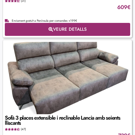
(31)
609
€
Enviament gratuït a Península per comandes +199€
VEURE DETALLS
Sofà 3 places extensible i reclinable Lancia amb seients
lliscants
(47)