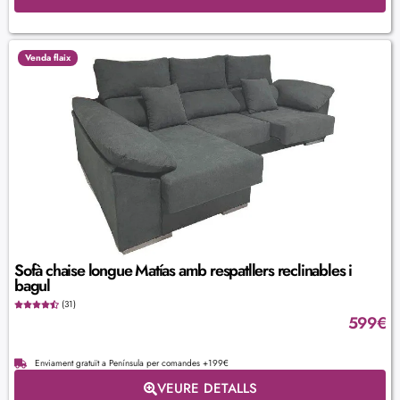
Venda flaix
Sofà chaise longue Matías amb respatllers reclinables i
bagul
(31)
599
€
Enviament gratuït a Península per comandes +199€
VEURE DETALLS