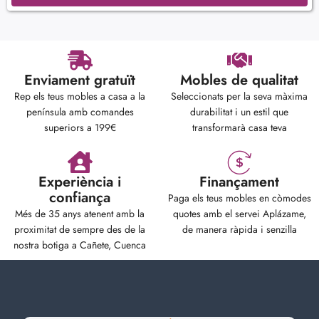
Enviament gratuït
Mobles de qualitat
Rep els teus mobles a casa a la
Seleccionats per la seva màxima
península amb comandes
durabilitat i un estil que
superiors a 199€
transformarà casa teva
Experiència i
Finançament
confiança
Paga els teus mobles en còmodes
Més de 35 anys atenent amb la
quotes amb el servei Aplázame,
proximitat de sempre des de la
de manera ràpida i senzilla
nostra botiga a Cañete, Cuenca