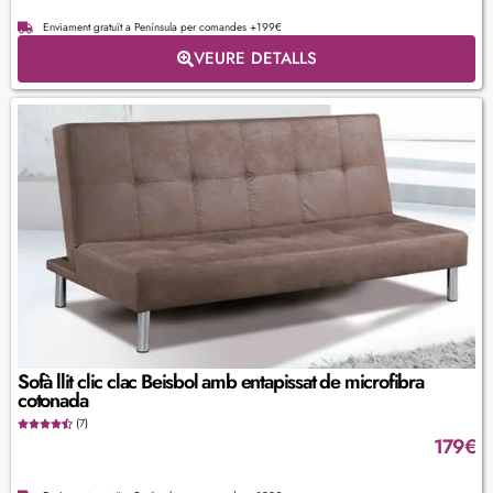
Enviament gratuït a Península per comandes +199€
VEURE DETALLS
Sofà llit clic clac Beisbol amb entapissat de microfibra
cotonada
(7)
179
€