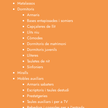
Matalassos
Dormitoris
Armaris
Bases entapissades i somiers
Capçaleres de llit
Llits niu
Còmodes
Dormitoris de matrimoni
Dormitoris juvenils
Lliteres
Tauletes de nit
Sinfoniers
Miralls
Mobles auxiliars
Armaris sabaters
Escriptoris i taules destudi
Prestatgeries
Taules auxiliars i per a TV
Rebedors i consoles per a l'entrada